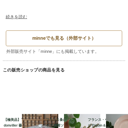
続きを読む
この販売ショップの商品を見る
【極美品】フランス Ba
フランス蚤の市 ミニサ
フランス・ヴィンテー
donviller 薔薇のチュリ
イズ 銅製ソースパン 3
ジ Digoin & Sarregue