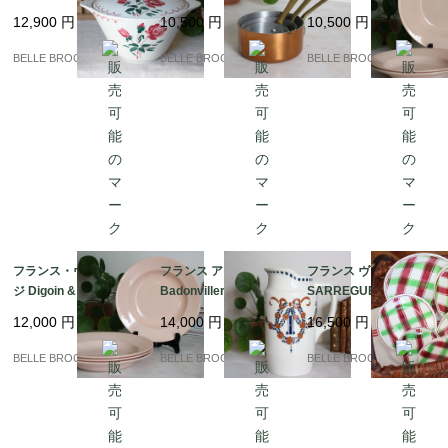
ーン / ステンシル スー
点セット MADE IN FR
mines ピンクの深皿2
12,900
円
10,500
円
10,500
円
プポット 蓋付き深皿｜
ANCE / 真鍮ハンドル
枚十大皿1枚｜フランス
フランス発送（到着ま
コッパー ミニ片手鍋
発送（到着まで2-3週
BELLE BROCANTE
BELLE BROCANTE
BELLE BROCANTE
で2-3週間）
間）
フランス・ヴィンテー
フランス アンティーク
フランス ヴィンテージ
ジ Digoin & Sarregue
Badonviller バドンヴ
SARREGUEMINES DI
mines ピンクの深皿
ィレ リボンと薔薇のガ
GOIN サルグミンヌ デ
12,000
円
14,000
円
16,500
円
（スープ・パスタプレ
ーランド ピシェ（水差
ィゴワン / SOUSSE チ
ート）4枚セット｜フラ
し）｜フランス発送
ェック柄のプレート バ
BELLE BROCANTE
BELLE BROCANTE
BELLE BROCANTE
ンス発送（到着まで2-3
（到着まで2-3週間）
スク風｜フランス発送
週間）
（到着まで2-3週間）