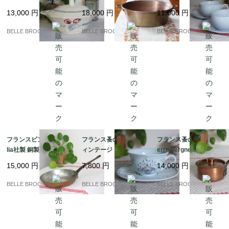
ンヌ / TULIPES 蓋付き
ア・コンフィチュー
and）MDL 風車刻印 ペ
13,000
円
18,000
円
11,000
円
チュリーン 赤いチュー
ル）｜フランス発送
アのカップ＆ソーサー
リップ柄 1920-50年頃
（到着まで2-3週間）
淡いブルーの陶器｜フ
BELLE BROCANTE
BELLE BROCANTE
BELLE BROCANTE
｜フランス発送（到着
ランス発送（到着まで2
まで2-3週間）
-3週間）
フランスビンテージ Ce
フランス蚤の市 希少 ヴ
フランス蚤の市 希少 Pi
lia社製 銅製フライパン
ィンテージ ポルニック
erre Vergnes Durfort
21cm（刻印あり）本
陶器 カップ＆ソーサー
蓋付き 銅のソースパン
15,000
円
7,800
円
14,000
円
格プロ仕様 錫引き｜フ
/ Cottage（コテージ）
10cm｜フランス発送
ランス発送（到着まで2
シリーズ 手書きのバス
（到着まで2-3週間）
BELLE BROCANTE
BELLE BROCANTE
BELLE BROCANTE
-3週間）
ケット花柄｜フランス
発送（到着まで2-3週
間）