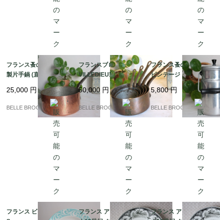
フランス蚤の市発 ★銅
フランスブロカント☆
フランス蚤の市より★
製片手鍋 (直径20cm/深
VILLEDIEU製 重厚2m
ビンテージ アルミ製 ミ
さ10cm)｜フランス発
m厚 銅製片手鍋 5点フ
ルクポット（1L表示）
25,000
円
50,000
円
5,800
円
送（到着まで2-3週間）
ルセット 鋳鉄ハンドル
｜フランス発送（到着
/ コッパー｜フランス発
まで2-3週間）
BELLE BROCANTE
BELLE BROCANTE
BELLE BROCANTE
送（到着まで2-3週間）
フランス ビンテージ★
フランス アンティーク
フランス アンティーク