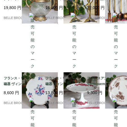
ールガラスのシュガー
ンド ペア 2客セット 真
けラック付き コッパー
19,800
円
16,000
円
22,000
円
ポット / ボンボニエー
鍮製 ロココ様式 燭台｜
＆ブラス 蚤の市｜フラ
ル 貴婦人の小物入れ｜
フランス発送（到着ま
ンス発送（到着まで2-3
BELLE BROCANTE
BELLE BROCANTE
BELLE BROCANTE
フランス発送（到着ま
で2-3週間）
週間）
で2-3週間）
フランス・リモージュ
フランス・リモージュ
フランスアンティーク
磁器 ヴィンテージ ｜フ
磁器 ヴィンテージ コン
Sarreguemines サルグ
ランス発送（到着まで2
ポティエ / 12角形の高
ミンヌ / ROYAT（ロワ
8,600
円
13,800
円
9,300
円
-3週間）
台皿 ピンクの花模様 Li
イヤル）プレート 茶色
moges Unique｜フラ
｜フランス発送（到着
BELLE BROCANTE
BELLE BROCANTE
BELLE BROCANTE
ンス発送（到着まで2-3
まで2-3週間）
週間）