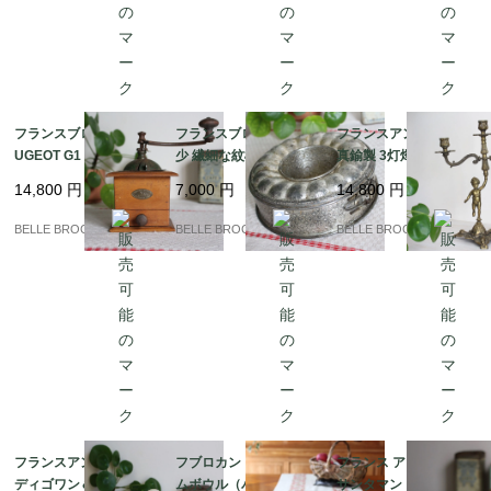
フランスブロカント PE
フランスブロカント 稀
フランスアンティーク
UGEOT G1 プジョー コ
少 繊細な紋様 エンボス
真鍮製 3灯燭台 天使の
ーヒーミル ライオンロ
加工のクグロフ型 スプ
プット カンドラブラ 置
14,800
円
7,000
円
14,800
円
ゴ 蚤の市｜フランス発
リングフォーム ケーキ
き物｜フランス発送
送（到着まで2-3週間）
型 蚤の市｜フランス発
（到着まで2-3週間）
BELLE BROCANTE
BELLE BROCANTE
BELLE BROCANTE
送（到着まで2-3週間）
フランスアンティーク
フブロカント 銅製ジャ
フランス アンティーク
ディゴワン＆サルグミ
ムボウル（バサン・
サンタマン（Saint-Am