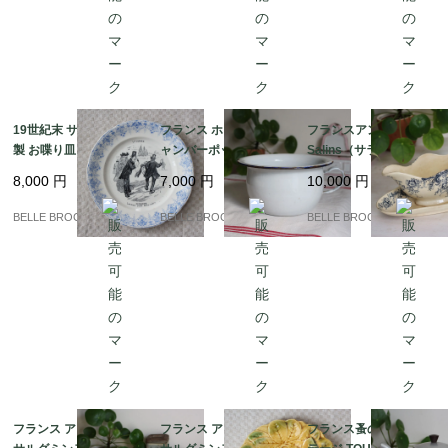
19世紀末 サルグミンヌ
フランス ホーロー製チ
フランスアンティーク
製 お喋り皿「Légume
ャンバーポット 白×ネ
Salins（サラン）窯 勿
s / OIGNONS（玉ね
イビー 持ち手付き ポッ
忘草とガーランドのソ
8,000
円
7,000
円
10,000
円
ぎ）」フランスアンテ
ト 蚤の市｜フランス発
ーシエール / ブルー 19
ィーク プレート｜フラ
送（到着まで2-3週間）
00年代初頭｜フランス
BELLE BROCANTE
BELLE BROCANTE
BELLE BROCANTE
ンス発送（到着まで2-3
発送（到着まで2-3週
週間）
間）
フランス アンティーク
フランス アンティーク
フランス蚤の市 ヴィン