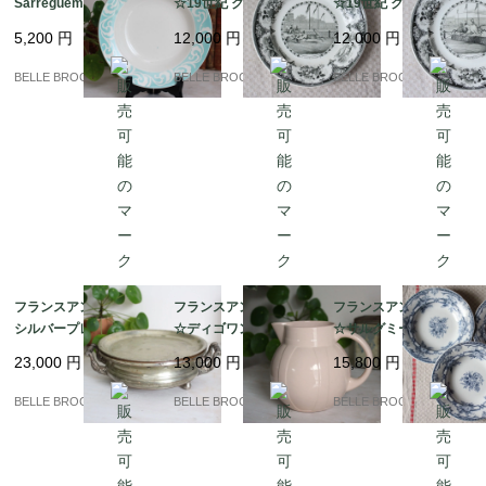
Sarreguemines サルグ
☆19世紀 クレイユ・
☆19世紀 クレイユ・
ミンヌ Honfleur ターコ
エ・モントロー Creil e
エ・モントロー Creil e
5,200
円
12,000
円
12,000
円
イズブルーの美しいプ
t Montereau「La Chas
t Montereau「La Cour
レート/皿｜フランス発
se au Cerf」Assiette
se des Haies」Assiett
BELLE BROCANTE
BELLE BROCANTE
BELLE BROCANTE
送（到着まで2-3週間）
Parlante｜フランスか
e Parlante｜フランス
ら発送
から発送
フランスアンティーク/
フランスアンティーク
フランスアンティーク
シルバープレート☆華
☆ディゴワン サルグミ
☆サルグミーヌ スープ
麗な装飾ハンドル付き
ーヌ ピッチャー |Digoi
皿 3枚セット SARREG
23,000
円
13,000
円
15,800
円
保温ディッシュ（フー
n & Sarreguemines パ
UEMINES SERES｜フ
ドウォーマー）｜フラ
ンプキン型 パウダーピ
ランス発送（到着まで2
BELLE BROCANTE
BELLE BROCANTE
BELLE BROCANTE
ンス発送（到着まで2-3
ンク｜フランス発送
-3週間）
週間）
（到着まで2-3週間）