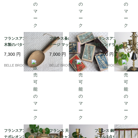
フランスアンティーク
フランス蚤の市 ヴィン
フランスアンティーク
木製のバタースコップ
テージ マッチ箱 6個セ
5灯カンドラブラ 燭台
（Pelle à beurre） 19
ット ドイツ・ベルギー
ナポレオン3世様式 真
7,300
円
7,000
円
25,000
円
世紀〜20世紀初頭 蚤の
製 1920-50年代 アンテ
鍮装飾 19世紀後半｜フ
市｜フランス発送（到
ィーク 蚤の市｜フラン
ランス発送（到着まで2
BELLE BROCANTE
BELLE BROCANTE
BELLE BROCANTE
着まで2-3週間）
ス発送（到着まで2-3週
-3週間）
間）
フランスアンティーク
フランス 天使（プッ
フランス 銅製キッチン
ナポレオン3世様式 モ
ト）のキャンドルスタ
ツール 5点セット 壁掛