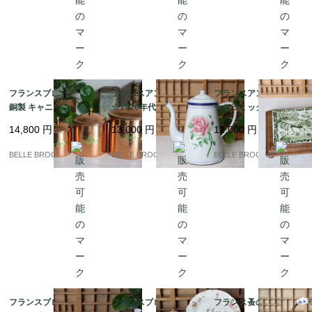
フランスブロカント |
フランスアンティーク
フランスアンティーク
銅製 キャニスター3点
☆1920年代 Japy La R
☆セラミックタイル鍋
セット (THÉ / CAFÉ / S
ose ホーロー コーヒー
敷き、鳥のモチーフ、
14,800
円
13,000
円
12,000
円
UCRE) | ヴィンテージ
ポット、シャビーシッ
木製の縁取り｜フラン
雑貨｜フランス発送
クスタイル｜フランス
ス発送（到着まで2-3週
BELLE BROCANTE
BELLE BROCANTE
BELLE BROCANTE
（到着まで2-3週間）
発送（到着まで2-3週
間）
間）
フランスブロカント★
フランスブロカント★
フランス蚤の市★銅製