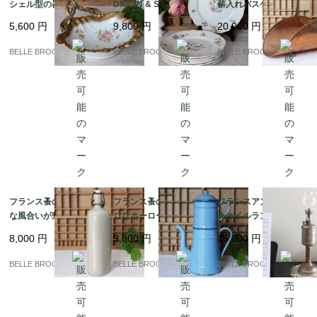
シェル型の器 ハンド
DIGOIN & SARREGUE
薪入れバスケット｜フ
ル付 Maison Barbier｜
MINES お皿7枚｜フラ
ランス発送（到着まで2
5,600
円
9,800
円
20,000
円
フランス発送（到着ま
ンス発送（到着まで2-3
-3週間）
で2-3週間）
週間）
BELLE BROCANTE
BELLE BROCANTE
BELLE BROCANTE
フランス蚤の市★素朴
フランス蚤の市★レト
フランスアンティーク
な風合いが魅力のアン
ロなホーローコーヒー
★オイルランプ Lampe
ティーク陶器瓶｜フラ
ポット【シャビーシッ
Pigeon (ランプ・ピジ
8,000
円
9,800
円
15,000
円
ンス発送（到着まで2-3
クなブルー】｜フラン
ョン)｜フランス発送
週間）
ス発送（到着まで2-3週
（到着まで2-3週間）
BELLE BROCANTE
BELLE BROCANTE
BELLE BROCANTE
間）