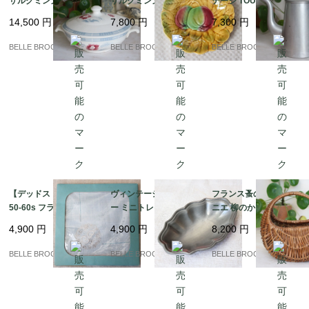
サルグミンヌ / CAROL
サルグミンヌ バルボテ
テージ TOURNUS アル
Eシリーズ 蓋付きレギ
ィーヌ 飾り皿 リンゴと
ミ コーヒーポット 持ち
14,500
円
7,800
円
7,300
円
ュミエ（スープボウ
葉の浮き彫り 19cm Sa
手ベークライト｜フラ
ル） 赤い花とブルーチ
rreguemines｜フラン
ンス発送（到着まで2-3
BELLE BROCANTE
BELLE BROCANTE
BELLE BROCANTE
ェック｜フランス発送
ス発送（到着まで2-3週
週間）
（到着まで2-3週間）
間）
【デッドストック】19
ヴィンテージ ピュータ
フランス蚤の市 ミニパ
50-60s フランス製 ヴ
ー ミニトレイ イタリア
ニエ 柳のかご / 飴色 ブ
ィンテージリネン ハン
製 METALARS 錫製 小
ロカント｜フランス発
4,900
円
4,900
円
8,200
円
カチ 花冠とイニシャル
皿 アクセサリートレイ
送（到着まで2-3週間）
「G」の手刺繍｜フラ
｜フランス発送（到着
BELLE BROCANTE
BELLE BROCANTE
BELLE BROCANTE
ンス発送（到着まで2-3
まで2-3週間）
週間）