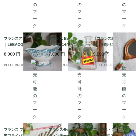
フランスアンティーク
フランス Berger ベル
【フランス職人の一点
｜LEBACQZ & BOUC
ジェ アニゼット カラフ
物】手彫り木製ハンド
HART “LUCERNE” ソ
ェ カンガルー ヴィンテ
ミラー / エコール・ブ
8,900
円
7,600
円
9,000
円
ースボート / サンタマ
ージ 1950s 希少｜フラ
ール出身作家 J.L. Bran
ン / 19世紀末｜フラン
ンス発送（到着まで2-3
dily作｜フランス発送
BELLE BROCANTE
BELLE BROCANTE
BELLE BROCANTE
ス発送（到着まで2-3週
週間）
（到着まで2-3週間）
間）
フランス ブロカント 銅
フランス蚤の市 50-60s
フランス・アンティー
製フライパン 7点セッ
ヴィンテージ 小鹿のフ
ク JAPYスタイル ホ