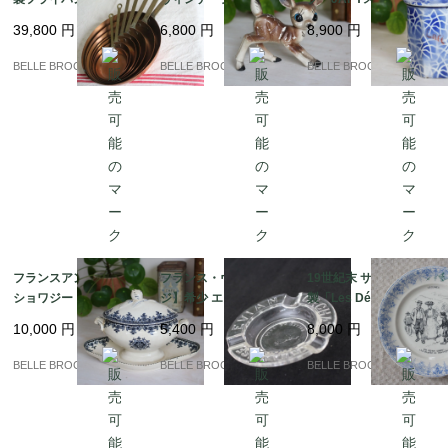
ト 蚤の市 銅鍋 コッパ
ィギュリン バンビ 置物
ーローキャニスター "C
39,800
円
6,800
円
8,900
円
ーパン｜フランス発送
レトロ｜フランス発送
afé" ブルー＆ホワイト
（到着まで2-3週間）
（到着まで2-3週間）
幾何学模様（1920-30
BELLE BROCANTE
BELLE BROCANTE
BELLE BROCANTE
年代頃）｜フランス発
送（到着まで2-3週間）
フランスアンティーク
フランス・ヴィンテー
19世紀末 サルグミンヌ
ショワジー・ル・ロワ
ジ】希少 エビアン(evia
製「Les Délices de la
"GAGNY" ソースポッ
n) CACHAT ガラス灰
Table」果物柄プレート
10,000
円
5,400
円
8,000
円
ト / ソーシエール 蓋付
皿 / 蚤の市 1960-70s｜
フランスアンティーク
｜フランス発送（到着
フランス発送（到着ま
｜フランス発送（到着
BELLE BROCANTE
BELLE BROCANTE
BELLE BROCANTE
まで2-3週間）
で2-3週間）
まで2-3週間）