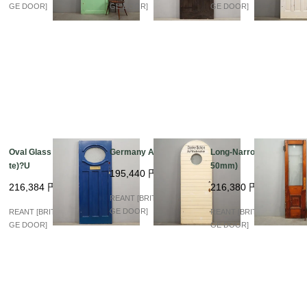
GE DOOR]
GE DOOR]
GE DOOR]
Oval Glass (Blue&Whi
Germany Arch Glass
Long-Narrow (580×21
te)?U
50mm)
195,440
円
216,384
円
216,380
円
REANT [BRITISH VINTA
GE DOOR]
REANT [BRITISH VINTA
REANT [BRITISH VINTA
GE DOOR]
GE DOOR]