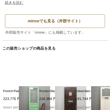
続きを読む
この販売ショップの商品を見る
French Painting Glass
Rondel Glass Flont?U
Edwardian Glass?U
223,776
円
216,384
円
191,744
円
REANT [BRITISH VINTA
REANT [BRITISH VINTA
REANT [BRITISH VINTA