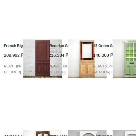
French Big Panel
Victorian Glass
15 Green Glas 37D
208,992
円
216,384
円
140,000
円
REANT [BRITISH VINTA
REANT [BRITISH VINTA
REANT [BRITISH VINTA
GE DOOR]
GE DOOR]
GE DOOR]