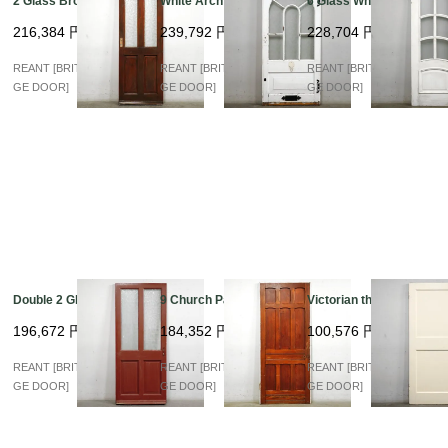
2 Glass Brown
White Arch Glass
6 Glass White
216,384
円
239,792
円
228,704
円
REANT [BRITISH VINTA
REANT [BRITISH VINTA
REANT [BRITISH VINTA
GE DOOR]
GE DOOR]
GE DOOR]
Double 2 Glass
9 Church Panel
Victorian thick Panel
196,672
円
184,352
円
100,576
円
REANT [BRITISH VINTA
REANT [BRITISH VINTA
REANT [BRITISH VINTA
GE DOOR]
GE DOOR]
GE DOOR]