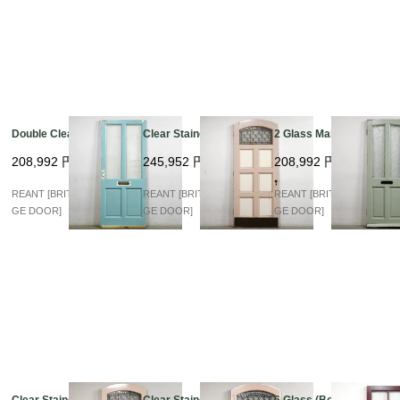
Double Clear Glass
Clear Stained arch
2 Glass Mahogany
208,992
円
245,952
円
208,992
円
REANT [BRITISH VINTA
REANT [BRITISH VINTA
REANT [BRITISH VINTA
GE DOOR]
GE DOOR]
GE DOOR]