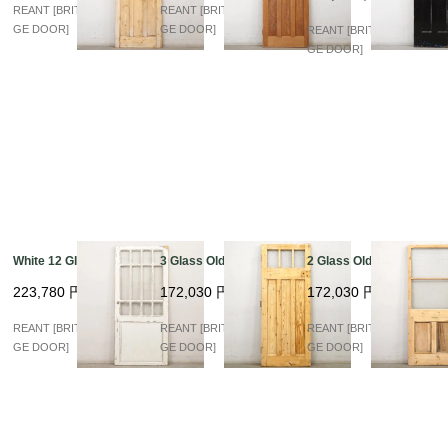
REANT [BRITISH VINTA
REANT [BRITISH VINTA
GE DOOR]
GE DOOR]
REANT [BRITISH VINTA
GE DOOR]
White 12 Glass
3 Glass Old Pine
2 Glass Old Pine
223,780
円
172,030
円
172,030
円
REANT [BRITISH VINTA
REANT [BRITISH VINTA
REANT [BRITISH VINTA
GE DOOR]
GE DOOR]
GE DOOR]