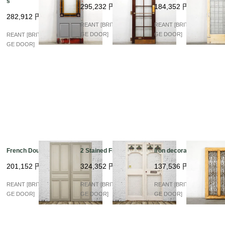
s
295,232
円
184,352
円
282,912
円
REANT [BRITISH VINTA
REANT [BRITISH VINTA
GE DOOR]
GE DOOR]
REANT [BRITISH VINTA
GE DOOR]
French Double Panel
2 Stained Flont
iron decoration
201,152
円
324,352
円
137,536
円
REANT [BRITISH VINTA
REANT [BRITISH VINTA
REANT [BRITISH VINTA
GE DOOR]
GE DOOR]
GE DOOR]