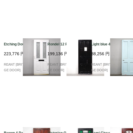
Etching Double Glass
Rondel 12 Panels
Light blue 4 Panel
223,776
円
199,136
円
88,256
円
REANT [BRITISH VINTA
REANT [BRITISH VINTA
REANT [BRITISH VINTA
GE DOOR]
GE DOOR]
GE DOOR]
Brown 4 Panel
Victorian Glass Maho
Semi Circular Glass