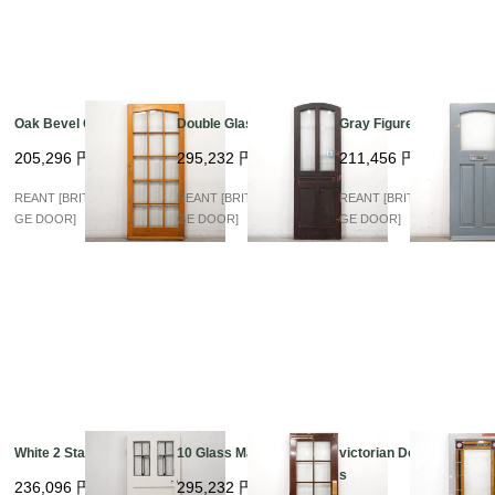
Oak Bevel Glass
Double Glass Arch
Gray Figured Glass
205,296
円
295,232
円
211,456
円
REANT [BRITISH VINTA
REANT [BRITISH VINTA
REANT [BRITISH VINTA
GE DOOR]
GE DOOR]
GE DOOR]
White 2 Stained
10 Glass Mahogany
victorian Double Glas
s
236,096
円
295,232
円