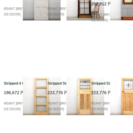
282,912
円
REANT [BRITISH VINTA
REANT [BRITISH VINTA
GE DOOR]
GE DOOR]
REANT [BRITISH VINTA
GE DOOR]
Stripped 4 Glass
Stripped Stained
Stripped Stained
196,672
円
223,776
円
223,776
円
REANT [BRITISH VINTA
REANT [BRITISH VINTA
REANT [BRITISH VINTA
GE DOOR]
GE DOOR]
GE DOOR]