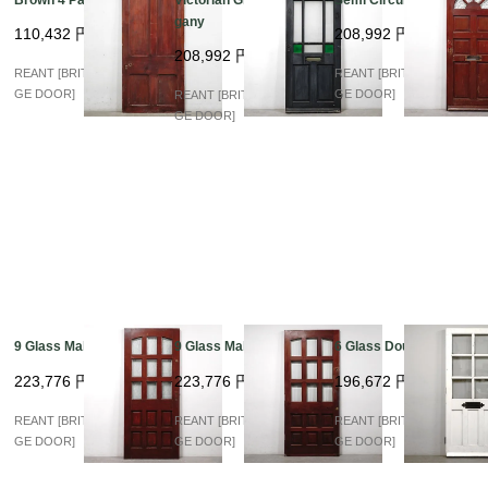
gany
110,432
円
208,992
円
208,992
円
REANT [BRITISH VINTA
REANT [BRITISH VINTA
GE DOOR]
GE DOOR]
REANT [BRITISH VINTA
GE DOOR]
9 Glass Mahogany
9 Glass Mahogany
6 Glass Double
223,776
円
223,776
円
196,672
円
REANT [BRITISH VINTA
REANT [BRITISH VINTA
REANT [BRITISH VINTA
GE DOOR]
GE DOOR]
GE DOOR]