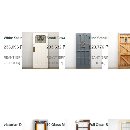
White Stained Glass
Small Flower Stained
Pine Small Stained
236,096
円
233,632
円
223,776
円
REANT [BRITISH VINTA
REANT [BRITISH VINTA
REANT [BRITISH VINTA
GE DOOR]
GE DOOR]
GE DOOR]
victorian Double Glas
10 Glass Mahogany
Full Clear Stained