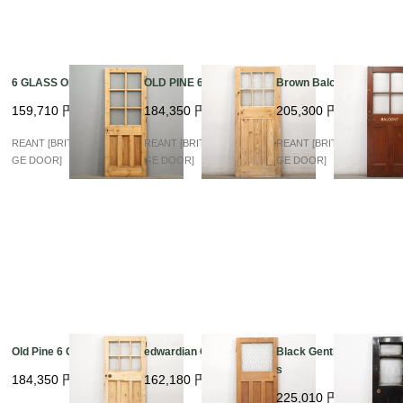
6 GLASS OLD PINE
OLD PINE 6 GLASS
Brown Balcony Glass
159,710
円
184,350
円
205,300
円
REANT [BRITISH VINTA
REANT [BRITISH VINTA
REANT [BRITISH VINTA
GE DOOR]
GE DOOR]
GE DOOR]
Old Pine 6 Glass
edwardian Old Pine
Black Gentleman Glas
s
184,350
円
162,180
円
225,010
円