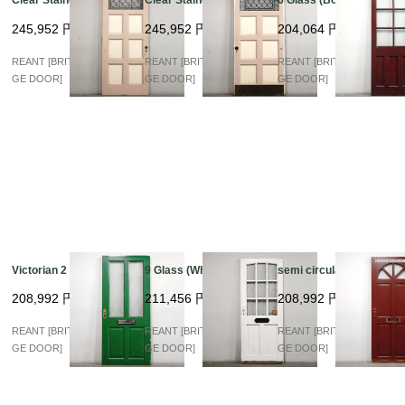
Clear Stained arch
Clear Stained arch
6 Glass (Bordeaux)
245,952
円
245,952
円
204,064
円
REANT [BRITISH VINTA
REANT [BRITISH VINTA
REANT [BRITISH VINTA
GE DOOR]
GE DOOR]
GE DOOR]
Victorian 2 Glass
9 Glass (White)
semi circular Glass
208,992
円
211,456
円
208,992
円
REANT [BRITISH VINTA
REANT [BRITISH VINTA
REANT [BRITISH VINTA
GE DOOR]
GE DOOR]
GE DOOR]