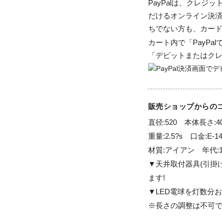
PayPalは、クレ
だけるオンライン決済
ちでない方も、カー
カート内で「PayP
「デビットまたはク
販売ショップからの
直径:520　本体長さ:40
重量:2.5?s　口金:E-1
材質:アイアン　年代:1
▼天井取付器具(引掛
ます!

▼LED電球を灯数分お
※長さの調整は不可で