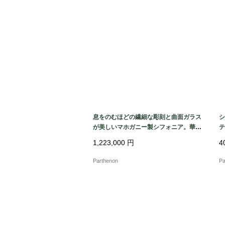
息をのむほどの繊細な彫刻と曲面ガラス
シ
が美しいマホガニー製シフォニア。華や
テ
かな存在感を放つミラー付きキャビネッ
フ
1,223,000
円
4
ト【k182】
Parthenon
Pa