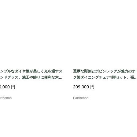
ンプルなダイヤ柄が美しく光を通すス
重厚な彫刻とボビンレッグが魅力のオ
ンドグラス。施工や飾りに便利な木製
ク製ダイニングチェア4脚セット。張
レーム付き。【51625-1】
替え済みで快適な座り心地。【c325】
0,000
円
209,000
円
rthenon
Parthenon