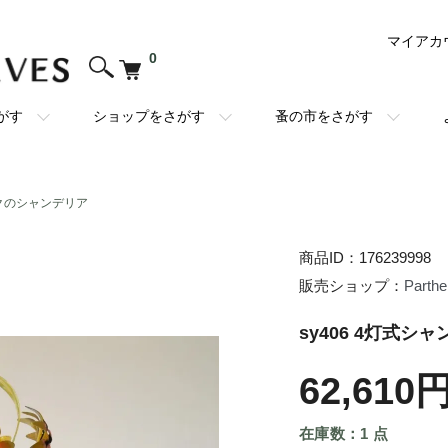
マイアカ
0
がす
ショップをさがす
蚤の市をさがす
クのシャンデリア
商品ID：176239998
販売ショップ：
Parth
sy406 4灯式シ
62,610
在庫数：1 点