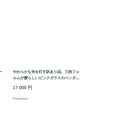
ー
やわらかな光を灯す訳あり品。三段フォ
り
ルムが愛らしいピンクガラスのペンダン
トライト【8520-4】
17,000
円
Parthenon