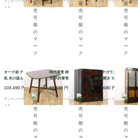
アンティークブルーパロ
アンティークブルーパロ
アンティークブルーパロ
ント クラシック
オール
ット
ット
ット
オーク材 テーブル 食卓
時代箪笥 時代金具 小箪
ダイヤガラス食器棚 洋
机 木の温もり レトロ
笥 手許箪笥 かっこいい
棚 両開き ガラス窓 ス
ヴィンテージ スタイリ
明治時代 日本製 インテ
ッキリ 昭和初期頃 アン
103,490
円
93,630
円
295,680
円
ッシュ ミニマルデザイ
リア 和モダン アンティ
ティーク 日本製 おしゃ
ン シンプル
ーク 和骨董
れ シンプル 木の温もり
アンティークブルーパロ
アンティークブルーパロ
アンティークブルーパロ
ット
ット
ット