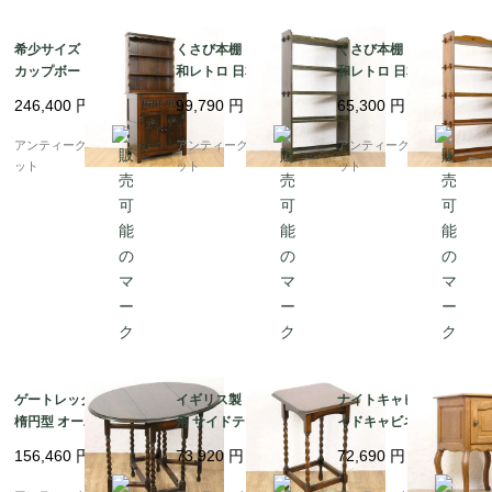
希少サイズ イギリス製
くさび本棚 シェルフ 昭
くさび本棚 シェルフ 昭
カップボード 食器棚 飾
和レトロ 日本製 シンプ
和レトロ 日本製 シンプ
り棚 細幅 スリム アン
ル ミニマル ヴィンテー
ル ミニマル ヴィンテー
246,400
円
99,790
円
65,300
円
ティーク 見せる収納 オ
ジ 木製家具
ジ 木製家具 木の温もり
ーク材
アンティークブルーパロ
アンティークブルーパロ
アンティークブルーパロ
ット
ット
ット
ゲートレッグテーブル
イギリス製 スクエア 四
ナイトキャビネット サ
楕円型 オーバル ツイス
角 サイドテーブル ツイ
イドキャビネット イギ
トレッグ オーク材 アン
ストレッグ 上品 木の温
リス製 アンティーク 収
156,460
円
73,920
円
72,690
円
ティーク イギリス製 伝
もり アンティーク イン
納 木製 ヴィンテージ
統的 クラシック
テリア おしゃれ エレガ
ンティーク 猫脚 カブリ