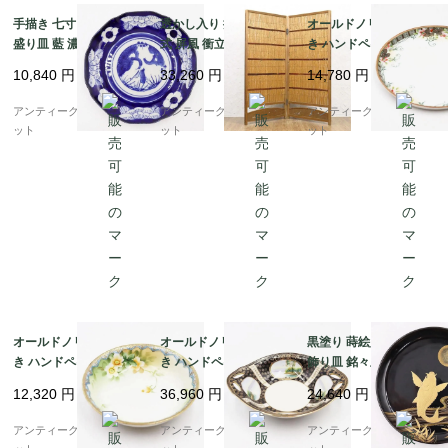
手描き 七寸 染付 中皿
透かし入り 折りたたみ
オールドノリタケ 手描
盛り皿 藍 濃紺 和骨董
式 屏風 衝立 パーテー
き ハンドペイント トレ
和食 ワンプレート アン
ション 間仕切り 簾屏風
ー 皿 盛上げ絵付け NO
10,840
円
33,260
円
14,780
円
ティーク(松竹梅・牡
四連 2枚折り アンティ
RITAKE 日本製 アンテ
丹)
ーク ヴィンテージ 骨董
ィーク（クローバー・
アンティークブルーパロ
アンティークブルーパロ
アンティークブルーパロ
インテリア
花）
ット
ット
ット
オールドノリタケ 手描
オールドノリタケ 手描
黒塗り 蒔絵入り 菓子皿
き ハンドペイント デザ
き ハンドペイント オー
飾り皿 銘々皿 アンティ
ート皿 ボウル NORITA
バル ボウル 耳付き NO
ーク 漆器 上品 おもて
12,320
円
36,960
円
24,640
円
KE 日本製 アンティー
RITAKE 日本製 アンテ
なし アート（昇り鯉・
ク（水色縁・クリーム
ィーク（黒地に金彩・4
竹・月）
アンティークブルーパロ
アンティークブルーパロ
アンティークブルーパロ
色の花）A
つ窓風景画）