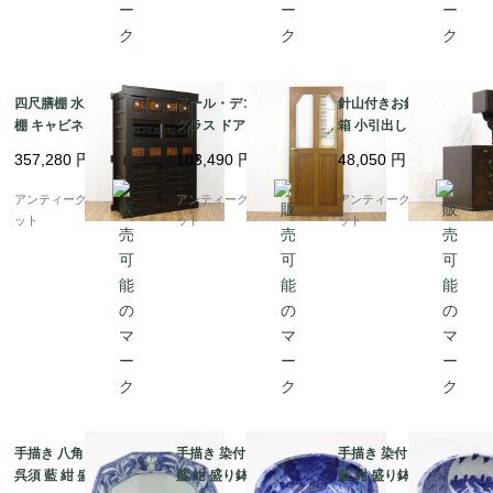
四尺膳棚 水屋箪笥 食器
アール・デコ ステンド
針山付きお針箱 お裁縫
棚 キャビネット 二段重
グラス ドア 扉 1枚 おし
箱 小引出し 小物入れ
ね 重厚感 時代家具 ア
ゃれ 間仕切り 建具 ア
日本の道具 古民具 和骨
357,280
円
103,490
円
48,050
円
ンティーク 骨董 和モダ
ンティーク ヴィンテー
董 アンティーク 木製
ン 町屋家具 台所 古民
ジ
桑材
アンティークブルーパロ
アンティークブルーパロ
アンティークブルーパロ
家
ット
ット
ット
手描き 八角 染付 中鉢
手描き 染付 中鉢 呉須
手描き 染付 中鉢 呉須
呉須 藍 紺 盛り鉢 飾り
藍 紺 盛り鉢 飾り鉢 ア
藍 紺 盛り鉢 飾り鉢 ア