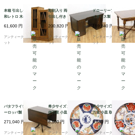
本箱 引出し付き書棚 昭
彫刻入り 両袖机 書斎机
ドローリーフテーブル
和レトロ 木の温もり ナ
引出し付き 収納付き 重
イギリス製 オーク材 木
チュラル シンプル 小ぶ
厚感 日本製 おしゃれ
製 アンティーク 伸長式
61,600
円
200,820
円
189,840
円
り 隙間家具 かわいい
アンティークデスク
ツイストレッグ
日本製 明るめブラウン
アンティークブルーパロ
アンティークブルーパロ
アンティークブルーパロ
ット
ット
ット
バタフライテーブル ヨ
希少サイズ 六寸 色絵
希少サイズ五寸色絵 伊
ーロッパ製 クルミ材 ウ
伊万里 小皿 取り皿 菓
万里 小皿 取り皿 菓子
ォルナット 木製 アンテ
子皿 アンティーク 骨董
皿 アンティーク 骨董
271,040
円
8,500
円
5,540
円
ィーク 伸長式
和食器 カラフル（鳳
和食器（梅・寿・唐
凰・尾長鳥・橘・瓢
花・菱）
アンティークブルーパロ
アンティークブルーパロ
アンティークブルーパロ