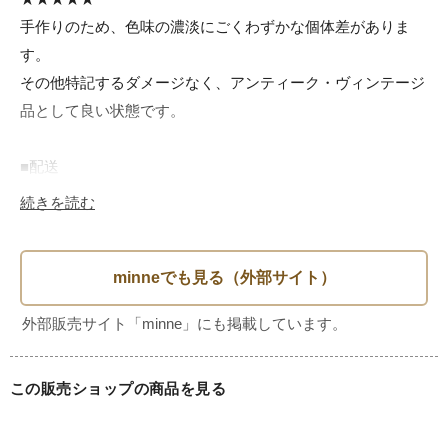
手作りのため、色味の濃淡にごくわずかな個体差がありま
す。

その他特記するダメージなく、アンティーク・ヴィンテージ
品として良い状態です。

■配送

・配送担当業者：佐川急便

続きを読む
・開梱設置：含まれません、梱包された状態で玄関先までお
届けいたします。

・配達日：発送が完了しましたら、配送担当業者・お問合せ
送り状番号・配達予定日をお知らせいたします。受取日の先
送り希望の場合は、直接配送担当業者と日程をご調整の上お
受取りをお願いいたします。

この販売ショップの商品を見る