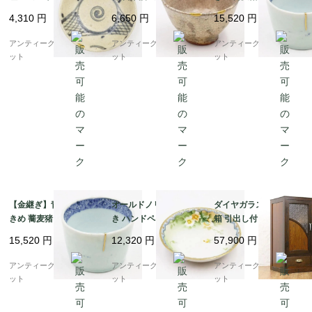
呉須 藍色 焼き物 素朴
トロモダン アンティー
小鉢 骨董 和食器 呉須
4,310
円
6,650
円
15,520
円
かわいい 明治 大正 骨
ク 和食器 酒器
藍 アンティーク 和モダ
董 アンティーク（網・
ン（五弁花・菱・格
アンティークブルーパロ
アンティークブルーパロ
アンティークブルーパロ
渦）A
子）B
ット
ット
ット
【金継ぎ】青磁 染付 大
オールドノリタケ 手描
ダイヤガラス入り 小本
きめ 蕎麦猪口 カップ
き ハンドペイント デザ
箱 引出し付き書棚 昭和
小鉢 骨董 和食器 呉須
ート皿 ボウル NORITA
レトロ 木の温もり ナチ
15,520
円
12,320
円
57,900
円
藍 アンティーク 和モダ
KE 日本製 アンティー
ュラル シンプル 小ぶり
ン（五弁花・菱・格
ク（水色縁・クリーム
かわいい 日本製
アンティークブルーパロ
アンティークブルーパロ
アンティークブルーパロ
子）A
色の花）B
ット
ット
ット