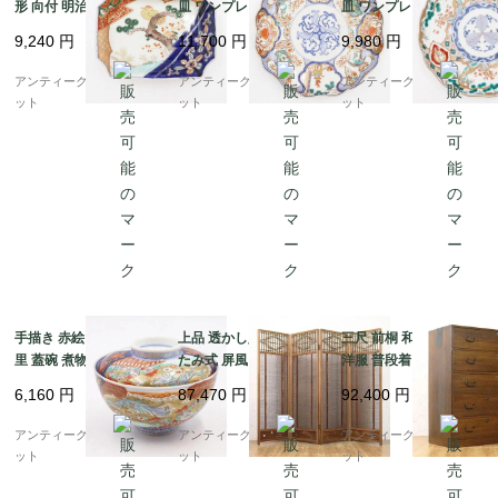
形 向付 明治・大正 ア
皿 ワンプレート おしゃ
皿 ワンプレート おしゃ
ンティーク 和食器 ハレ
れ 大正 骨董 アンティ
れ 大正 骨董 アンティ
9,240
円
11,700
円
9,980
円
の日（松・鳥・花唐
ーク 和食器 おもてなし
ーク 和食器 おもてなし
草・菱・シダ）
パステル（唐花・唐
（松竹梅・三つ葉・鳳
アンティークブルーパロ
アンティークブルーパロ
アンティークブルーパロ
草・鳳凰・立湧・盆
凰・菊・菱）
ット
ット
ット
栽？）
手描き 赤絵 錦手 伊万
上品 透かし入り 折りた
三尺 前桐 和箪笥 着物
里 蓋碗 煮物碗 アンテ
たみ式 屏風 衝立 パー
洋服 普段着 大正 昭和
ィーク 骨董 和食器 お
テーション 間仕切り 簾
初期 アンティーク 和家
6,160
円
87,470
円
92,400
円
しゃれ 日本製 おもてな
屏風 四連 4枚折り アン
具 和骨董 シンプル 洗
し 華やか（鳳凰・菊唐
ティーク ヴィンテージ
練
アンティークブルーパロ
アンティークブルーパロ
アンティークブルーパロ
草・シダ）
骨董 インテリア
ット
ット
ット