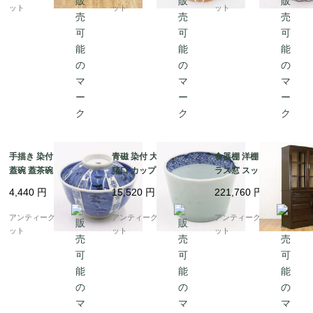
箪・松・菱）
ット
ット
ット
手描き 染付 墨はじき
青磁 染付 大きめ 蕎麦
食器棚 洋棚 両開き ガ
蓋碗 蓋茶碗 骨董 アン
猪口 カップ 小鉢 骨董
ラス窓 スッキリ 昭和初
ティーク 和食器 おもて
和食器 呉須 藍 アンテ
期頃 アンティーク 日本
4,440
円
15,520
円
221,760
円
なし 藍 ブルー（松竹
ィーク 和モダン（五弁
製 おしゃれ シンプル
梅・福寿）
花・菱・格子）
木の温もり
アンティークブルーパロ
アンティークブルーパロ
アンティークブルーパロ
ット
ット
ット