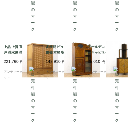
上品 上質 置水屋 網代
多機能 ビューロー付き
アールデコ 隅棚 コーナ
戸 茶水屋 茶道 古民具
書棚 本箱 収納 ブック
ーキャビネット 収納家
古民家 日本製 アンティ
ビューロー アンティー
具 飾り棚 昭和レトロ
221,760
円
142,910
円
85,010
円
ーク家具
ク レトロ 昭和初期
おしゃれ 日本の家具 ア
ンティーク ヴィンテー
アンティークブルーパロ
アンティークブルーパロ
アンティークブルーパロ
ジ
ット
ット
ット