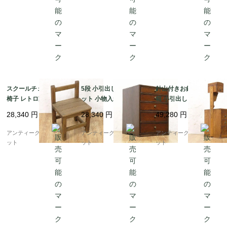
スクールチェア 学校の
5段 小引出し キャビネ
針山付きお針箱 お裁縫
椅子 レトロ家具 教室
ット 小物入れ 収納 ア
箱 小引出し 小物入れ
ヴィンテージ アンティ
ンティーク 骨董 日本製
日本の道具 古民具 和骨
28,340
円
28,340
円
49,280
円
ーク 日本製 子供 かわ
シンプル ナチュラル
董 アンティーク 木製
いい 小ぶり
ケヤキ材
アンティークブルーパロ
アンティークブルーパロ
アンティークブルーパロ
ット
ット
ット