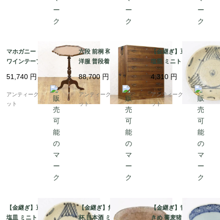
マホガニー イギリス製
六段 前桐 和箪笥 着物
【金継ぎ】豆皿 小皿 手
ワインテーブル レザー
洋服 普段着 大正 昭和
塩皿 ミニトレイ 染付
トップ サイドテーブル
初期 アンティーク 和家
呉須 藍色 焼き物 素朴
51,740
円
88,700
円
4,310
円
おしゃれ インテリア 英
具 和骨董 明るめの色合
かわいい 明治 大正 骨
国 アンティーク
い シンプル
董 アンティーク（網・
アンティークブルーパロ
アンティークブルーパロ
アンティークブルーパロ
渦）B
ット
ット
ット
【金継ぎ】豆皿 小皿 手
【金継ぎ】無地 貫入 盃
【金継ぎ】青磁 染付 大
塩皿 ミニトレイ 染付
杯 日本酒 ミニマル レ
きめ 蕎麦猪口 カップ