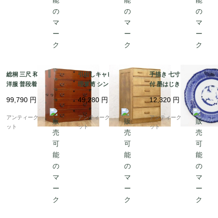
総桐 三尺 和箪笥 着物
引出しキャビネット 整
手描き 七寸 伊万里 染
洋服 普段着 大正 昭和
理箪笥 シンプル モダン
付 墨はじき 中皿 盛り
初期 アンティーク 和家
明るめ ナチュラル 日本
皿 取り皿 呉須 藍 和骨
99,790
円
49,280
円
12,320
円
具 和骨董 明るめの色合
製 昭和レトロ
董 和食 ワンプレート
い シンプル
アンティーク(松竹梅・
アンティークブルーパロ
アンティークブルーパロ
アンティークブルーパロ
菊花弁)
ット
ット
ット