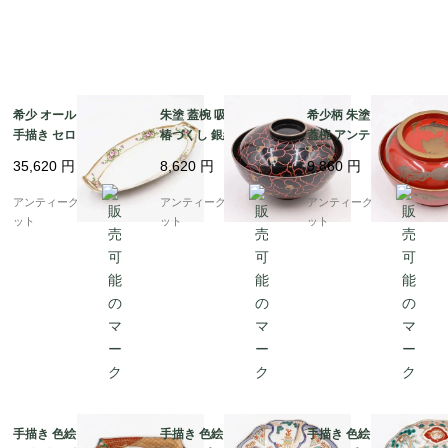
希少 オールドノリタケ
朱塗 蓋椀 吸物椀 花柄
希少柄 朱塗り 蒔絵入り
手描き セロリ皿 変形皿
椿づくし 銀縁 アンティ
蓋椀 アンティーク 骨董
飾り皿 ピンク ローズ
ーク 漆器 和食器 おし
和食 漆器の器 日本の美
35,620
円
8,620
円
9,860
円
花柄 NORITAKE アー
ゃれ レトロモダン シッ
海の生き物 かわいい
ルデコ 楕円 オーバル
ク
（蛸・エイ・鯛・魚）
アンティークブルーパロ
アンティークブルーパロ
アンティークブルーパロ
ット
ット
ット
手描き 色絵 伊万里 角
手描き 色絵 中皿 七寸
手描き 色絵 中皿 七寸