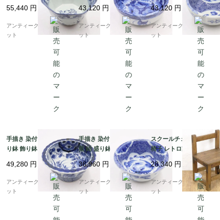
鉢 アンティーク 骨董
ンティーク 骨董 日本製
ンティーク 骨董 日本製
55,440
円
43,120
円
43,120
円
日本製 伊万里（波、草
伊万里（馬・唐草・植
伊万里（窓絵草花・み
花）
物）
じん唐草）
アンティークブルーパロ
アンティークブルーパロ
アンティークブルーパロ
ット
ット
ット
手描き 染付 中鉢 紺 盛
手描き 染付 中鉢 呉須
スクールチェア 学校の
り鉢 飾り鉢 伊万里 ア
藍 紺 盛り鉢 飾り鉢 ア
椅子 レトロ家具 教室
ンティーク 骨董 日本製
ンティーク 骨董 日本製
ヴィンテージ アンティ
49,280
円
36,960
円
28,340
円
おしゃれ（草花・渦）
伊万里（みじん唐草・
ーク 日本製 子供 かわ
山水）
いい 小ぶり
アンティークブルーパロ
アンティークブルーパロ
アンティークブルーパロ
ット
ット
ット