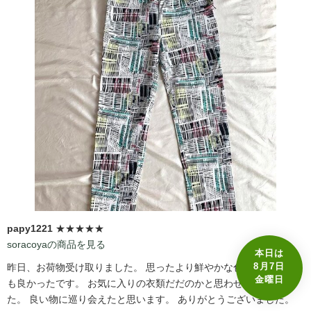
papy1221
★★★★★
soracoyaの商品を見る
本日は
8月7日
昨日、お荷物受け取りました。 思ったより鮮やかな色合いで、とて
金曜日
も良かったです。 お気に入りの衣類だだのかと思わせる状態でし
た。 良い物に巡り会えたと思います。 ありがとうございました。