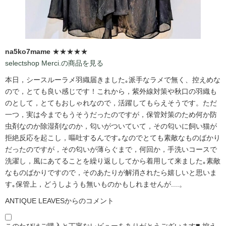
na5ko7mame
★★★★★
selectshop Merci.の商品を見る
本日，シースルーラメ羽織届きました｡派手なラメで無く、控えめな
ので，とても良い感じです！これから，紫外線対策や秋口の羽織も
のとして，とてもおしゃれなので，活躍してもらえそうです。ただ
一つ，実は今までもうそうだったのですが，保管対策のため何か防
虫剤なのか除湿剤なのか，匂いがついていて，その匂いに飼い猫が
拒絶反応を起こし，嘔吐するんです｡なのでとても素敵なものばかり
だったのですが，その匂いが薄らぐまで，何回か，手洗いコースで
洗濯し，風にあてることを繰り返ししてから着用して来ました｡素敵
なものばかりですので，そのあたりが解消されたら嬉しいと思いま
す｡保管上，どうしようも無いものかもしれませんが....。
ANTIQUE LEAVESからのコメント