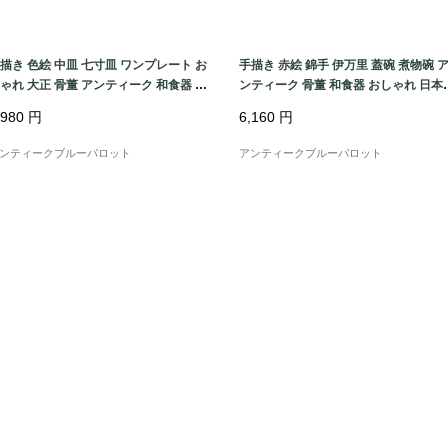
描き 色絵 中皿 七寸皿 ワンプレート お
手描き 赤絵 錦手 伊万里 蓋碗 煮物碗 
ゃれ 大正 骨董 アンティーク 和食器 お
ンティーク 骨董 和食器 おしゃれ 日本
てなし（松竹梅・三つ葉・鳳凰・菊・
おもてなし 華やか（鳳凰・菊唐草・シ
,980
円
6,160
円
）
ダ）
ンティークブルーパロット
アンティークブルーパロット