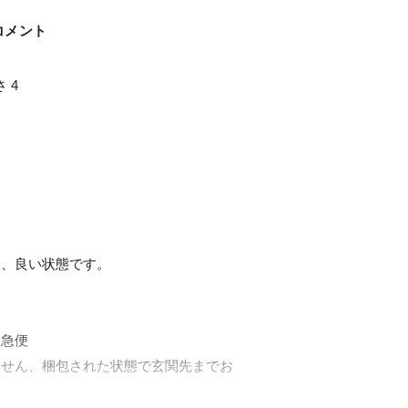
コメント
 4

、良い状態です。

急便

ません、梱包された状態で玄関先までお