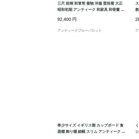
三尺 前桐 和箪笥 着物 洋服 普段着 大正
ス
昭和初期 アンティーク 和家具 和骨董 シ
教
ンプル 洗練
子
92,400
円
2
アンティークブルーパロット
ア
希少サイズ イギリス製 カップボード 食
く
器棚 飾り棚 細幅 スリム アンティーク 見
シ
せる収納 オーク材
具