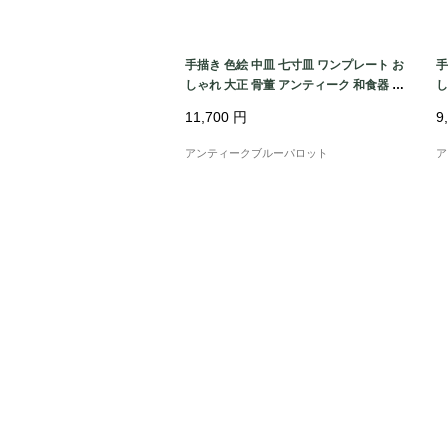
手描き 色絵 中皿 七寸皿 ワンプレート お
手
しゃれ 大正 骨董 アンティーク 和食器 お
し
もてなし パステル（唐花・唐草・鳳凰・
も
11,700
円
9
立湧・盆栽？）
菱
アンティークブルーパロット
ア