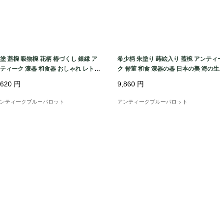
塗 蓋椀 吸物椀 花柄 椿づくし 銀縁 ア
希少柄 朱塗り 蒔絵入り 蓋椀 アンティ
ティーク 漆器 和食器 おしゃれ レトロ
ク 骨董 和食 漆器の器 日本の美 海の
ダン シック
物 かわいい（蛸・エイ・鯛・魚）
,620
円
9,860
円
ンティークブルーパロット
アンティークブルーパロット