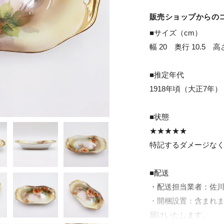
販売ショップからの
■サイズ（cm）

幅 20　奥行 10.5　高さ
■推定年代

1918年頃（大正7年）

■状態

★★★★★

特記するダメージなく
■配送

・配送担当業者：佐川
・開梱設置：含まれ
届けいたします。
