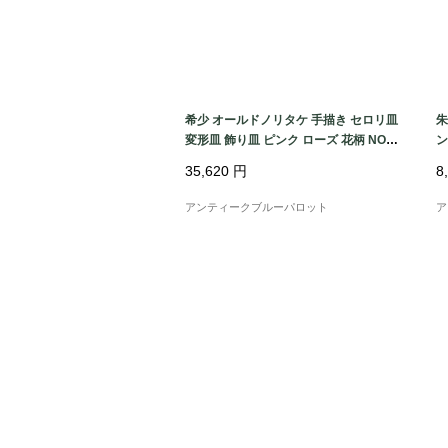
希少 オールドノリタケ 手描き セロリ皿
朱
変形皿 飾り皿 ピンク ローズ 花柄 NORIT
ン
AKE アールデコ 楕円 オーバル
モ
35,620
円
8
アンティークブルーパロット
ア