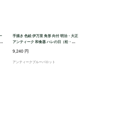
ー
手描き 色絵 伊万里 角形 向付 明治・大正
生き
アンティーク 和食器 ハレの日（松・
鳥・花唐草・菱・シダ）
9,240
円
アンティークブルーパロット