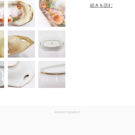
・配達日：発送が完
続きを読む
送り状番号・配達予
送り希望の場合は、
受取りをお願いいたし
ADVERTISEMENT