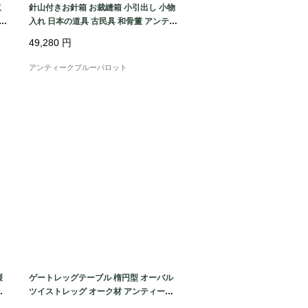
収
針山付きお針箱 お裁縫箱 小引出し 小物
 ナ
入れ 日本の道具 古民具 和骨董 アンティ
ーク 木製 ケヤキ材
49,280
円
アンティークブルーパロット
製
ゲートレッグテーブル 楕円型 オーバル
家
ツイストレッグ オーク材 アンティーク
イギリス製 伝統的 クラシック