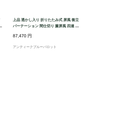
ア
上品 透かし入り 折りたたみ式 屏風 衝立
製
パーテーション 間仕切り 簾屏風 四連 4
枚折り アンティーク ヴィンテージ 骨董
87,470
円
インテリア
アンティークブルーパロット