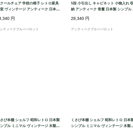
クールチェア 学校の椅子 レトロ家具
5段 小引出し キャビネット 小物入れ 
室 ヴィンテージ アンティーク 日本製
納 アンティーク 骨董 日本製 シンプル
供 かわいい 小ぶり
チュラル
8,340
円
28,340
円
ンティークブルーパロット
アンティークブルーパロット
さび本棚 シェルフ 昭和レトロ 日本製
くさび本棚 シェルフ 昭和レトロ 日本
ンプル ミニマル ヴィンテージ 木製家
シンプル ミニマル ヴィンテージ 木製
具 木の温もり