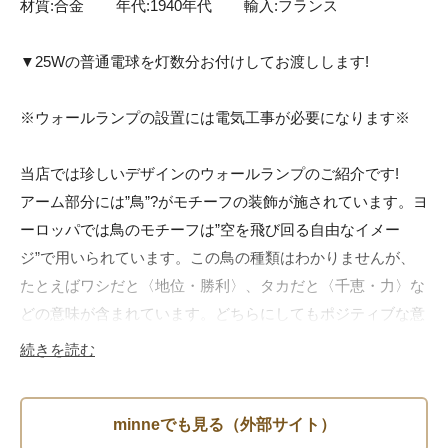
材質:合金	年代:1940年代	輸入:フランス

▼25Wの普通電球を灯数分お付けしてお渡しします!

※ウォールランプの設置には電気工事が必要になります※

当店では珍しいデザインのウォールランプのご紹介です!

アーム部分には”鳥”?がモチーフの装飾が施されています。ヨ
ーロッパでは鳥のモチーフは”空を飛び回る自由なイメー
ジ”で用いられています。この鳥の種類はわかりませんが、
たとえばワシだと〈地位・勝利〉、タカだと〈千恵・力〉な
どの意味が含まれています。どちらにしてもポジティブな意
味で使用されていますね!

続きを読む
素材は合金のシルバーカラーです。点灯時には電球の光を綺
麗に反射してくれます!
