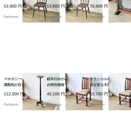
ラシカルなダイニング
クラシカルな椅子。美
美しい幾何学デザイ
53,800
円
53,800
円
70,400
円
チェア。美しい挽き物
しい旋盤加工のスポン
ン。色鮮やかなテクス
加工の背もたれが目を
ドルが映える木製キッ
チャガラスが彩る、木
Parthenon
Parthenon
Parthenon
惹く、木製カントリー
チンチェア【c313-1】
枠付きステンドグラス
チェア【c313-2】
パネル【4478】
マホガニーの美しい縦
経年のゆがみがあるた
クラシカルな書斎や食
溝彫刻が目を惹く、空
め特別価格でのご案
卓を彩る木製椅子。優
間を優雅に彩るスリム
内。バルボスレッグが
美なバルボスレッグが
112,000
円
40,100
円
53,700
円
なフォルムの花台・ラ
映えるオーク材ダイニ
目を引くオーク材ダイ
ンプスタンド【fo15
ングチェア【ds57-2】
ニングチェア【ds57-
Parthenon
Parthenon
Parthenon
1】
1】