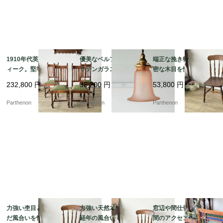
1910年代英国製アンテ
優美なベルフラワー型
端正な挽き物細工と緻
ィーク。堅牢なオーク
サテンガラスシェー
密な木目を愉しむ、ク
無垢材のツイストダイ
ド。温かみのあるピン
ラシカルな椅子。深み
232,800
円
35,200
円
53,800
円
ニングチェア4脚セット
クが空間を彩るペンダ
のある重厚な色艶が空
【c326】
ントライト【ls216-7】
間を引き締める、木製
Parthenon
Parthenon
Parthenon
キッチンチェア【c313
-3】
力強い杢目と時を刻ん
力強い天然木の木目と
窓辺や間仕切りに、空
だ風合いを愉しむ、ク
経年の風合いを愉しむ
間のアクセントとなる