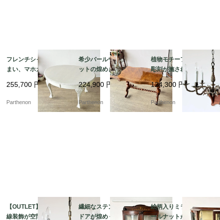
フレンチシャビーな佇
希少バールウォールナ
植物モチーフの精密な
まい、マホガニーのエ
ットの煌めき。美しい
彫刻が施された気品溢
クステンション・ダイ
波型天板とツイストレ
れる吊り下げ照明。優
255,700
円
224,900
円
124,300
円
ニングテーブル【t32
ッグのセンターテーブ
美な曲線を描く真鍮製6
4】
ル【t329】
灯シャンデリア【sy44
Parthenon
Parthenon
Parthenon
5】
【OUTLET】優雅な曲
繊細なステンドグラス
絵柄入りミラーとウォ
線装飾が空間を華やか
ドアが煌めく、気品漂
ールナットが美しいア