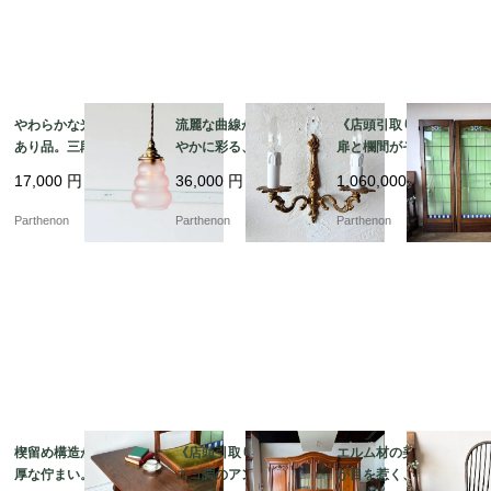
やわらかな光を灯す訳
流麗な曲線が壁面を華
《店頭引取り限定》3枚
あり品。三段フォルム
やかに彩る、金色の装
扉と欄間がそろう希少
が愛らしいピンクガラ
飾が優雅に映える2灯式
な建具。花文様のステ
17,000
円
36,000
円
1,060,000
円
スのペンダントライト
ウォールランプ【222
ンドグラスを彩る大型
【8520-4】
7】
ドアセット【03433】
Parthenon
Parthenon
Parthenon
楔留め構造が映える重
《店頭引取り限定》ロ
エルム材の美しい木目
厚な佇まい。力強いオ
ココ調のアンティーク
が目を惹く、温かみあ