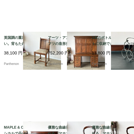
英国調の重厚な佇ま
アーツ・アンド・クラ
3本のボトルをコンパク
い。背もたれの彫刻が
フツの造形美が光る、
トに収納できる卓上ボ
美しいオーク材ダイニ
名門Sopwith & Co社製
トルホルダー。葡萄の
38,100
円
752,200
円
13,800
円
ングチェア【2228】
の大型オークプレジデ
装飾が美しいアイアン
ントデスク【d67】
製ワインラック【8529
Parthenon
Parthenon
Parthenon
-6】
MAPLE & Co社製 クラ
優雅な曲線美に魅了さ
優雅な曲線美に魅了さ
シカルで品のある佇ま
れる、マホガニーアン
れる、マホガニーアン