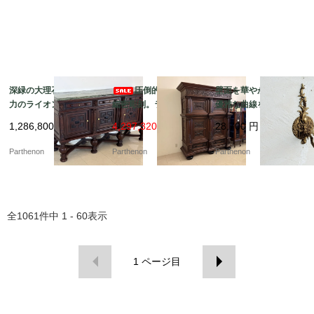
深緑の大理石天板と迫
圧倒的な風格と
壁面を華やかに彩る、
力のライオン彫刻。重
細密彫刻。ライオンが
優雅な曲線を描く真鍮
厚な佇まいで空間を彩
守る重厚な佇まいの大
製の1灯式ウォールラン
1,286,800
円
4,297,320 円
28,700
円
る大型サイドボード【d
型キャビネット【ds23
プ【2059】
s23-10】
-11】
Parthenon
Parthenon
Parthenon
全
1061
件中
1 - 60
表示
1
ページ目