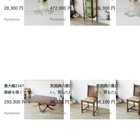
なリブ紋様が光を拡散
の空気を今に伝えるデ
ーランド装飾が浮かび
28,300
円
472,000
円
36,300
円
するフロストガラス・
ィスプレイキャビネッ
上がるフロストガラ
ペンダントランプ【ls2
ト【9526】
ス・ペンダントランプ
Parthenon
Parthenon
Parthenon
16-6】
【ls216-4】
最大幅216?p！優美な
英国調の重厚な佇ま
英国調の重厚な佇ま
曲線を描くツインペデ
い。背もたれの彫刻が
い。背もたれの彫刻が
スタル脚とオーバル型
美しいオーク材ダイニ
美しいオーク材ダイニ
293,300
円
38,100
円
38,100
円
の伸長式ダイニングテ
ングチェア【2230】
ングチェア【2229】
ーブル【t327】
Parthenon
Parthenon
Parthenon