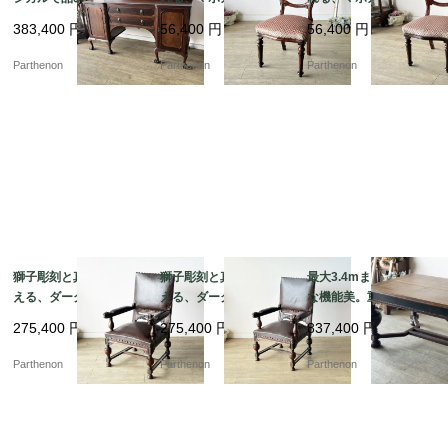
いのマホガニーサイド
ティークバルーンチェ
ティークバルーンチェ
383,400
円
56,400
円
56,400
円
ボード【s72】
ア 張替え済み【c347
ア 張替え済み【c347
-2】
-1】
Parthenon
Parthenon
Parthenon
獅子彫刻と真鍮鋲が映
獅子彫刻と真鍮鋲が映
最大3.4mまで拡張可能
える、ダークブラウン
える、ダークブラウン
な機能美。重厚なバル
本革張りの重厚なクラ
本革張りの重厚なクラ
ボスレッグとライオン
275,400
円
275,400
円
837,400
円
シックアームチェア【d
シックアームチェア【d
彫刻が目を引くエクス
s23-7】
s23-8】
テンションテーブル【d
Parthenon
Parthenon
Parthenon
s23-9】