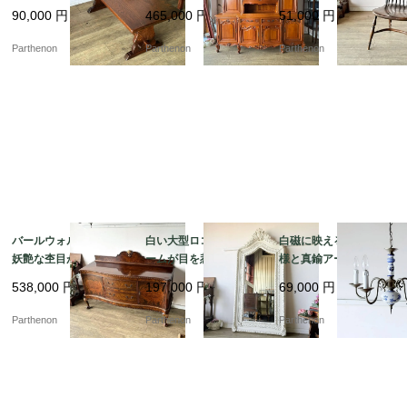
ークの木目を楽しむコ
風大型キャビネット。
る空間を演出するヴィ
90,000
円
465,000
円
51,000
円
ーヒーテーブル【t32
空間を圧倒的な気品で
ンテージ調の木製ウィ
0】
彩るガラス扉付きのカ
ンザーチェア【c349】
Parthenon
Parthenon
Parthenon
ップボード。【k207】
バールウォルナットの
白い大型ロココ調フレ
白磁に映える青い花模
妖艶な杢目が目を惹
ームが目を惹く、空間
様と真鍮アームのコン
く、空間を優雅に彩る
を優雅に彩るアンティ
トラスト。爽やかな気
538,000
円
197,000
円
69,000
円
チッペンデール様式の
ーク調の大型スタンド
品を漂わせる陶器製5灯
サイドボード【ds43-
ミラー【fo244】
式シャンデリア【sy47
Parthenon
Parthenon
Parthenon
2】
6】