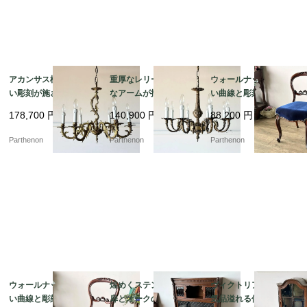
アカンサス模様の美し
重厚なレリーフと優美
ウォールナットの美し
い彫刻が施されたブラ
なアームが描く気品。
い曲線と彫刻が目を惹
ス照明。クラシカルな
クラシカルな真鍮の輝
く、空間を優雅に彩る
178,700
円
140,900
円
88,200
円
空間を演出する6灯式シ
きが空間を魅了する8灯
気品あるバルーンチェ
ャンデリア【sy393】
式シャンデリア【sy46
ア【c237-2】
Parthenon
Parthenon
Parthenon
6】
ウォールナットの美し
煌めくステンドグラス
ヴィクトリア朝後期の
い曲線と彫刻が目を惹
扉とオークの味わいが
気品溢れる佇まいのツ