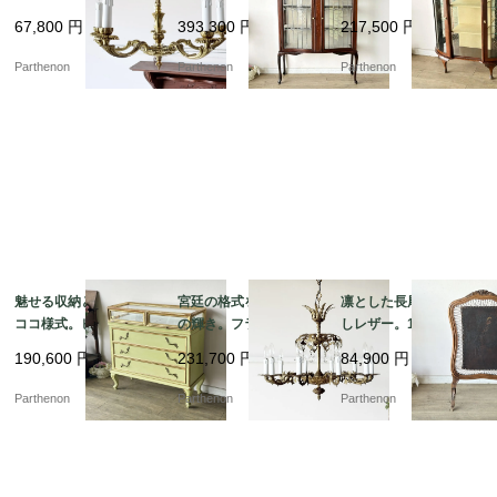
に彩るペンダント照
うマホガニーガラスキ
ンティーク・ガラスキ
67,800
円
393,300
円
217,500
円
明。クラシカルな雰囲
ャビネット【k107】
ャビネット（飾り棚）
気を演出する5灯シャン
【k150】
Parthenon
Parthenon
Parthenon
デリア【sy447】
魅せる収納と優美なロ
宮廷の格式を纏う10灯
凛とした長尾鳥の型押
ココ様式。ピスタチオ
の輝き。フランスアン
しレザー。19世紀末フ
グリーンの引き出し式
ティークの重厚な真鍮
レンチアンティークの
190,600
円
231,700
円
84,900
円
ガラスショーケース付
製大型クリスタルシャ
木製ファイアースクリ
き 3段チェスト【fo25
ンデリア【sy468】
ーン【8555】
Parthenon
Parthenon
Parthenon
5】