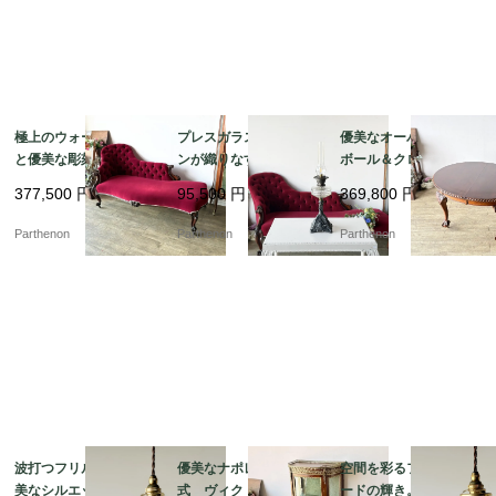
極上のウォールナット
プレスガラスとアイア
優美なオーバル天板と
と優美な彫刻の芸術。1
ンが織りなす重厚な佇
ボール＆クロウ脚のエ
9世紀末の風格を纏うア
まい。元オイルランプ
クステンションテーブ
377,500
円
95,500
円
369,800
円
ンティーク・シェーズ
の趣を残したスタンド
ル 緻密な彫刻が施され
ロング（ソファ）【c3
ランプ【03430】
た格調高い佇まい【t32
Parthenon
Parthenon
Parthenon
34】
6】
波打つフリルが描く優
優美なナポレオン3世様
空間を彩るフリルシェ
美なシルエット。繊細
式 ヴィクトリア時代
ードの輝き。優美なガ