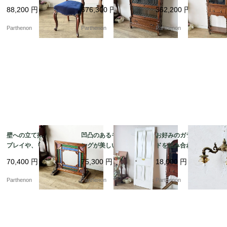
く、空間を優雅に彩る
魅力のスタッキングブ
イストレッグ・ガラス
88,200
円
676,300
円
362,200
円
気品あるバルーンチェ
ックケース【k184】
キャビネット【k108】
ア【c237-1】
Parthenon
Parthenon
Parthenon
壁への立て掛けディス
凹凸のあるモールディ
お好みのガラスシェー
プレイや、リノベーシ
ングが美しい現状渡し
ドを組み合わせて楽し
ョンの造作装飾パーツ
の建具。シャビーホワ
める灯具。重厚なダイ
70,400
円
75,300
円
18,000
円
に。色鮮やかな型板ガ
イトの4パネル木製ペイ
キャスト製の2灯式ウォ
ラスが光に煌めく木製
ントドア【6697】
ールランプ【51766】
Parthenon
Parthenon
Parthenon
パネル【2271】