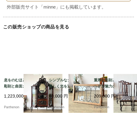
この販売ショップの商品を見る
息をのむほどの繊細な
シンプルなダイヤ柄が
重厚な彫刻とボビンレ
彫刻と曲面ガラスが美
美しく光を通すステン
ッグが魅力のオーク製
しいマホガニー製シフ
ドグラス。施工や飾り
ダイニングチェア4脚セ
1,223,000
円
40,000
円
209,000
円
ォニア。華やかな存在
に便利な木製フレーム
ット。張り替え済みで
感を放つミラー付きキ
付き。【51625-1】
快適な座り心地。【c3
Parthenon
Parthenon
Parthenon
ャビネット【k182】
25】