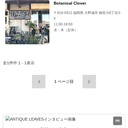
Botanical Clover
〒816-0912 福岡県 大野城市 御笠川6丁目3-
5
11:00-18:00
水・木（定休）
全
1
件中
1 - 1
表示
1
ページ目
PR