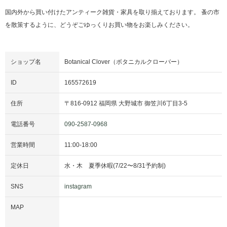
国内外から買い付けたアンティーク雑貨・家具を取り揃えております。 蚤の市
を散策するように、どうぞごゆっくりお買い物をお楽しみください。
ショップ名
Botanical Clover（ボタニカルクローバー）
ID
165572619
住所
〒
816-0912
福岡県
大野城市
御笠川6丁目3-5
電話番号
090-2587-0968
営業時間
11:00
-
18:00
定休日
水・木
夏季休暇(7/22〜8/31予約制)
SNS
instagram
MAP