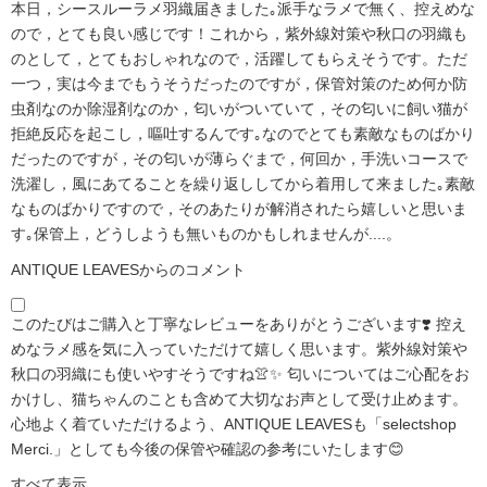
本日，シースルーラメ羽織届きました｡派手なラメで無く、控えめな
ので，とても良い感じです！これから，紫外線対策や秋口の羽織も
のとして，とてもおしゃれなので，活躍してもらえそうです。ただ
一つ，実は今までもうそうだったのですが，保管対策のため何か防
虫剤なのか除湿剤なのか，匂いがついていて，その匂いに飼い猫が
拒絶反応を起こし，嘔吐するんです｡なのでとても素敵なものばかり
だったのですが，その匂いが薄らぐまで，何回か，手洗いコースで
洗濯し，風にあてることを繰り返ししてから着用して来ました｡素敵
なものばかりですので，そのあたりが解消されたら嬉しいと思いま
す｡保管上，どうしようも無いものかもしれませんが....。
ANTIQUE LEAVESからのコメント
このたびはご購入と丁寧なレビューをありがとうございます❣️ 控え
めなラメ感を気に入っていただけて嬉しく思います。紫外線対策や
秋口の羽織にも使いやすそうですね👚✨ 匂いについてはご心配をお
かけし、猫ちゃんのことも含めて大切なお声として受け止めます。
心地よく着ていただけるよう、ANTIQUE LEAVESも「selectshop
Merci.」としても今後の保管や確認の参考にいたします😊
すべて表示