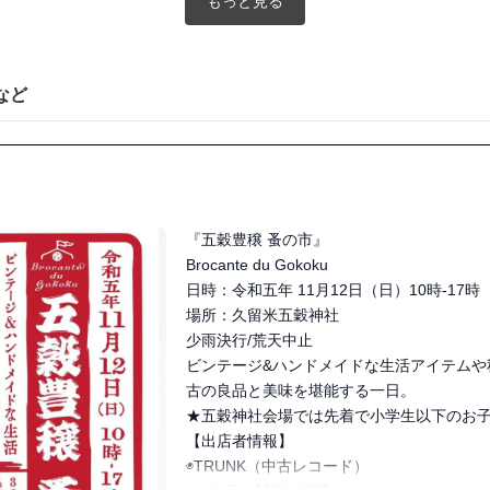
もっと見る
など
『五穀豊穣 蚤の市』

Brocante du Gokoku

日時：令和五年 11月12日（日）10時-17時

場所：久留米五穀神社

少雨決行/荒天中止

ビンテージ&ハンドメイドな生活アイテムや
古の良品と美味を堪能する一日。

★五穀神社会場では先着で小学生以下のお子
【出店者情報】

◉TRUNK（中古レコード）
