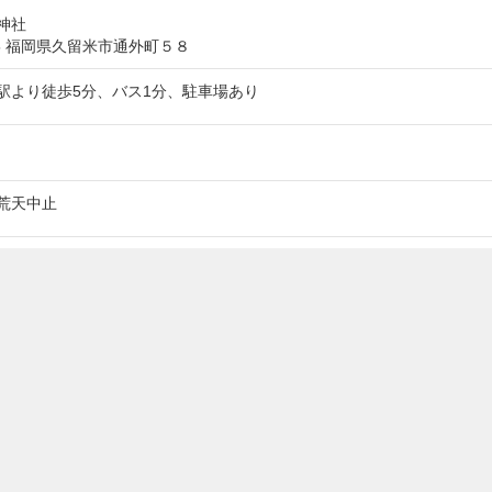
他にも一般参加で、古着・古本・古物・

神社
北欧食器や玩具・家庭用品などなど

005 福岡県久留米市通外町５８
『３つのマルシェのスタンプラリーも同時開
?@櫛原駅前マーケット（半田アパート）、
駅より徒歩5分、バス1分、駐車場あり
KURUKURU前）?B五穀豊穣 蚤の市

★詳細は各マルシエ受付で配布するスタンプ
★五穀神社駐車場は、?@大砲ラーメン本店
南薫コミセン側から入った通路、の二箇所で
荒天中止
★駐車台数が少ないため、会場までは西鉄が
五穀神社・青少年科学館のバス停へは、西鉄
アパート（櫛原駅）へは普通電車でひと駅
気分でお気軽におこしください。
