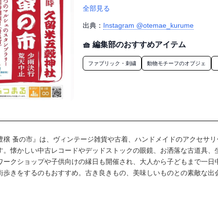
◉十二月（雑貨と洋服）

全部見る
◉Iliamy（ハンドクラフト）

◉DELIGHT CLOTHING&SUPPLY

出典：
Instagram @otemae_kurume
　（衣料品・古着・ビンテージ雑貨）

🧺 編集部のおすすめアイテム
◉アニー（大型総合リサイクルショップ）

◉眼鏡・時計いとお（デッドストックメガネ）
ファブリック・刺繍
動物モチーフのオブジェ
◉リカバリースペース桜（アクセサリー等）

◉体験：LibLib（ヨガ）、 福田染物店

◉?鰍ﾙう・れん・そう（農産品・食品）

◉?泣Rスモファーム（野菜）

◉The Sandwich Shop（サンドイッチ）

◉traditional drippers（コーヒー）

◉?給v留米ミート（惣菜・お弁当等）

豊穣 蚤の市』は、ヴィンテージ雑貨や古着、ハンドメイドのアクセサリ
◉８bee（たいやき・ドリンク等）

す。懐かしい中古レコードやデッドストックの眼鏡、お洒落な古道具、
◉Locavore（ティラミス・パフェ等）

ワークショップや子供向けの縁日も開催され、大人から子どもまで一日
◉チキング（焼きそば・唐揚げ等）

街歩きをするのもおすすめ。古き良きもの、美味しいものとの素敵な出
◉OTEMAE（抹茶スイーツ・ハンドメイドグ
◉エコナスジャパン（子供向け縁日）

◉ぷにぷにのもり（ボールすくい）

◉鶏焼き三四郎（やきとり）
