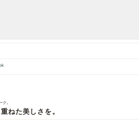
ok
ーク。
を重ねた美しさを。