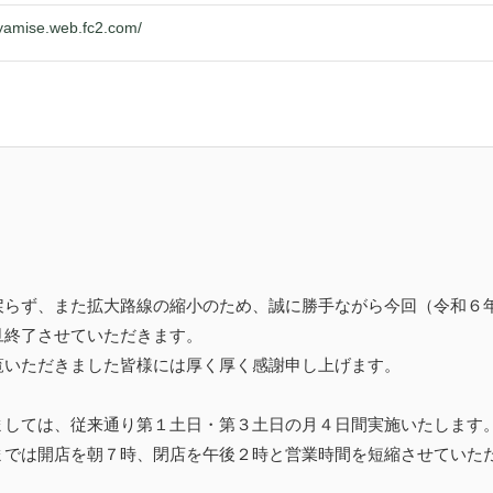
oyamise.web.fc2.com/
戻らず、また拡大路線の縮小のため、誠に勝手ながら今回（令和６
旦終了させていただきます。
覧いただきました皆様には厚く厚く感謝申し上げます。
ましては、従来通り第１土日・第３土日の月４日間実施いたします
までは開店を朝７時、閉店を午後２時と営業時間を短縮させていた