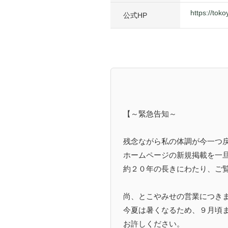
https://tok
公式HP
【～緊急告知～
残念ながら私の体調が今一つ
ホームページの新規掲載を一
約２０年の長きにわたり、ご
尚、とこやみせの営業につき
今夏は暑くなるため、９月頃
お許しください。