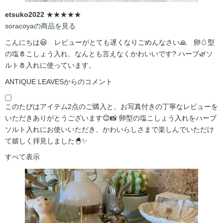
etsuko2022
★★★★★
soracoyaの商品を見る
こんにちは😃 レビューがとても遅くなりごめんなさい🙏 卵🥚型
の塩🧂こしょう入れ、なんとも言えなくかわいいです?️ ハーブ🌿ソ
ルト🧂入れに使っています。
ANTIQUE LEAVESからのコメント
このたびはアイテム2点のご購入と、お写真付きの丁寧なレビューを
いただきありがとうございます😊📸 卵型の塩こしょう入れをハーブ
ソルト入れにお使いいただき、かわいらしさまで楽しんでいただけ
て嬉しく拝見しました🐣✨
すべて表示