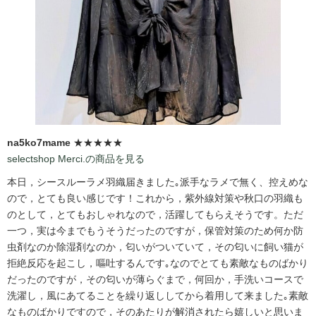
na5ko7mame
★★★★★
selectshop Merci.の商品を見る
本日，シースルーラメ羽織届きました｡派手なラメで無く、控えめな
ので，とても良い感じです！これから，紫外線対策や秋口の羽織も
のとして，とてもおしゃれなので，活躍してもらえそうです。ただ
一つ，実は今までもうそうだったのですが，保管対策のため何か防
虫剤なのか除湿剤なのか，匂いがついていて，その匂いに飼い猫が
拒絶反応を起こし，嘔吐するんです｡なのでとても素敵なものばかり
だったのですが，その匂いが薄らぐまで，何回か，手洗いコースで
洗濯し，風にあてることを繰り返ししてから着用して来ました｡素敵
なものばかりですので，そのあたりが解消されたら嬉しいと思いま