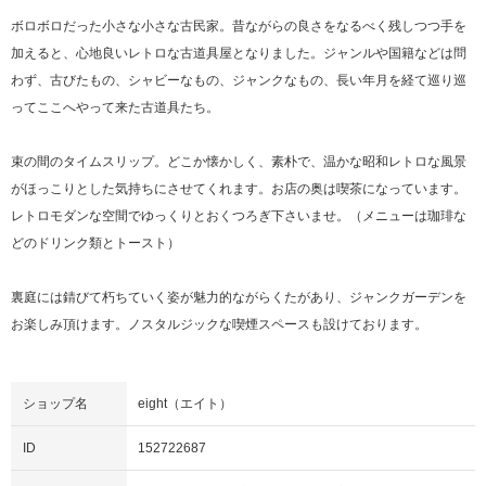
ボロボロだった小さな小さな古民家。昔ながらの良さをなるべく残しつつ手を
加えると、心地良いレトロな古道具屋となりました。ジャンルや国籍などは問
わず、古びたもの、シャビーなもの、ジャンクなもの、長い年月を経て巡り巡
ってここへやって来た古道具たち。
束の間のタイムスリップ。どこか懐かしく、素朴で、温かな昭和レトロな風景
がほっこりとした気持ちにさせてくれます。お店の奥は喫茶になっています。
レトロモダンな空間でゆっくりとおくつろぎ下さいませ。（メニューは珈琲な
どのドリンク類とトースト）
裏庭には錆びて朽ちていく姿が魅力的ながらくたがあり、ジャンクガーデンを
お楽しみ頂けます。ノスタルジックな喫煙スペースも設けております。
ショップ名
eight（エイト）
ID
152722687