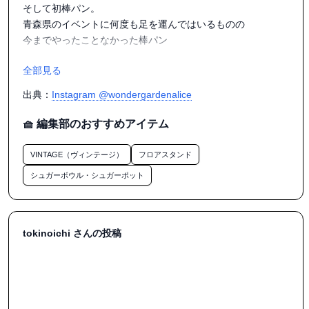
そして初棒パン。

青森県のイベントに何度も足を運んではいるものの

今までやったことなかった棒パン

全部見る
遅い時間に着いたので、いちごと抹茶はなくなっていたけど

プレーン残ってた！！

出典：
Instagram @wondergardenalice
焼けていくのを眺めているのも楽しかった（｡･ω･｡）

🧺 編集部のおすすめアイテム
そしてパン美味しかった

VINTAGE（ヴィンテージ）
フロアスタンド
またやる機会があったらやらねば！！

シュガーボウル・シュガーポット
次の時の市も楽しみ

#時の市

tokinoichi さんの投稿