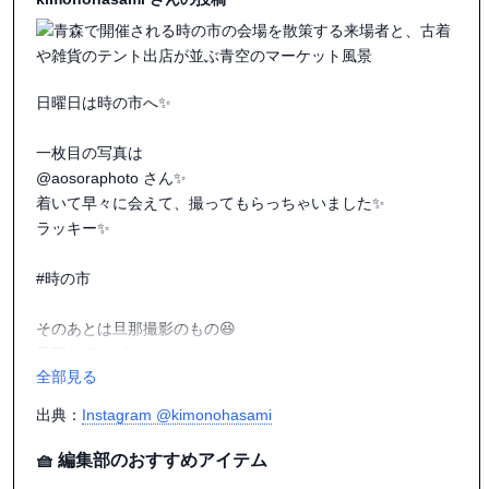
あんた100歳か

すてきな女性です。

日曜日は時の市へ✨

#時の市

#みんな天才

一枚目の写真は

@aosoraphoto さん✨

@asatsuyudo さん、いつもクマばかり載せてごめんね。で
着いて早々に会えて、撮ってもらっちゃいました✨

も、ピアスもイヤリングもほぼ売れちゃってたもんね

ラッキー✨

#時の市

そのあとは旦那撮影のもの😆

旦那とアンゼさん

全部見る
@yuinobu_kimono

と3人で行ったんですが

出典：
Instagram @kimonohasami
着物仲間と会うたびに撮ってもらってました😆

それだけで楽しい〜✨

🧺 編集部のおすすめアイテム