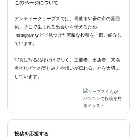
このページについて
黒石で狐の嫁入り行列です！

アンティークリーブスでは、骨董市や蚤の市の雰囲
いろいろ準備中〜😆

気、そこで生まれる出会いを伝えるため、
@aomori_kimono_asobitai の中の人として

Instagramなどで見つけた素敵な投稿を一部ご紹介し
ほぼ毎日リールで投稿してて

ています。
自分の投稿がおざなりになってます😆

写真に写る品物だけでなく、主催者、出店者、来場
狐の嫁入り行列、さらにパワーアップしております✨

者それぞれの楽しみ方や想いが伝わることを大切に
皆さま、何とぞよろしくお願いします〜✨

しています。
最後に宣伝🤣

#あおもり

#aomori

#あおもり着物であそび隊

#きもの

#時の市2024

投稿を応援する