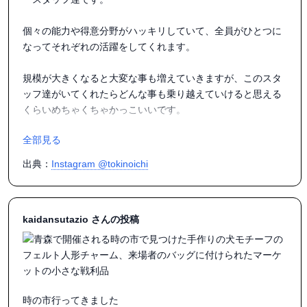
個々の能力や得意分野がハッキリしていて、全員がひとつに
なってそれぞれの活躍をしてくれます。

規模が大きくなると大変な事も増えていきますが、このスタ
ッフ達がいてくれたらどんな事も乗り越えていけると思える
くらいめちゃくちゃかっこいいです。

全部見る
時の市がここまでこれたのはみんなのおかげです。

本当にありがとう。

出典：
Instagram @tokinoichi
••••••••••••••••••••••••••••••••••••••••••••

第21回

kaidansutazio さんの投稿
2025年9月20日-21日

青森市合浦公園

••••••••••••••••••••••••••••••••••••••••

#時の市

#和装

時の市行ってきました
