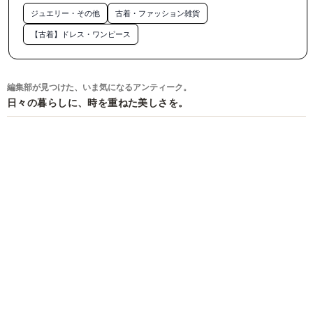
アンゼさんとあちこち回って

ジュエリー・その他
古着・ファッション雑貨
アンティークのうさぎの帯留めゲットしたり

【古着】ドレス・ワンピース
一閑貼りに使えそうなカゴ見つけたり

旦那は何故かフレディとガスマスクをゲットしてご満悦でし
た😆

編集部が見つけた、いま気になるアンティーク。
日々の暮らしに、時を重ねた美しさを。
@ladybug_714 さんや

@pasha623pasha623 さん

@clair_soleil_s さんにも顔出しつつ

かわいいものゲット♡

@conatomi さんとも何度かDMしてて

ようやくお会いできて✨

@atoriemaki さんにも久々会えて✨

あれ！？今って

@parapara.team.nankotsu さんの中の人やってるよね！？

お互いいろいろ楽しんでるよね〜😆

って盛り上がり、
