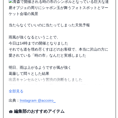
当たらなくていいのに当たってしまった天気予報

雨風が強くなるということで、

今日は14時までの開催となりました

それでも道を埋め尽くすほどのお客様で、本当に沢山の方に
愛されている「時の市」なんだと実感しました

明日、雨は上がるようですが風が強く

葛藤して悶々とした結果

出店キャンセルという苦渋の決断をしました

天気ばかりは仕方ないと思いつつも、やっぱ悔しいんです...

全部見る
だって時の市だもん！！夢のイベント時の市！

出典：
Instagram @accoiro_
複雑な心境ではありますが、

また来年も出店させていただけるよう、精進します

🧺 編集部のおすすめアイテム