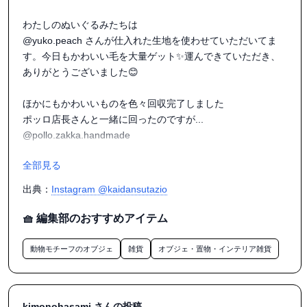
#和装出店

#合浦公園

わたしのぬいぐるみたちは

#和装イベント

@yuko.peach さんが仕入れた生地を使わせていただいてま
す。今日もかわいい毛を大量ゲット✨運んできていただき、
ありがとうございました😊

ほかにもかわいいものを色々回収完了しました

ポッロ店長さんと一緒に回ったのですが...

@pollo.zakka.handmade

全部見る
色々なクリエイターさんのお店を見ていると、

彼女は

出典：
Instagram @kaidansutazio
こういうの昔作ってた

を連発。多才すぎて驚いていたのですが、チョコレート屋さ
🧺 編集部のおすすめアイテム
んへ行ったときに

昔チョコレート屋をやっていた

動物モチーフのオブジェ
雑貨
オブジェ・置物・インテリア雑貨
て聞いて、おったまげました。

年下のはずですが、人生経験が上すぎる

kimonohasami さんの投稿