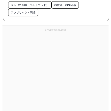
本日i-ro-Haブースへお越しいただいたみなさま

BENTWOOD（ベントウッド）
和食器・和陶磁器
ありがとうございました！

ファブリック・刺繍
イベント出店を重ねるごとに

「いつもありがとうございます！☺︎」

「◯◯でお会いしましたね」なんて会話が増えてきて

ADVERTISEMENT
わたしはもう、ほんとに嬉しくてたまりません🫶

まだ時の市は終わってませんよ⸌⍤⃝⸍

明日遊びに行かれる方

出店されるみなさん

運営のみなさんが穏やかに楽しく過ごせますように☘︎︎⋆͛

@tokinoichi

#時の市

#最高です

#大好きです
