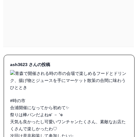
ash3623 さんの投稿
#時の市

合浦開催になってから初めて✨

祭りは棒パンだよね𖦹‎' － '𖦹‎‎

天気も良かったし可愛いワンチャンたくさん、素敵なお店た
くさんで楽しかったわ♡

次回は是非和装して参加したい✨
