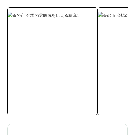
絶対パラパラ見に行くと誓ったり😆

いろいろ会いたい人に会えて嬉しかったです✨

時の市、

合浦公園になってから初でした

相変わらず

着物好きにはたまらないイベントですね✨

帰宅後、旦那がカメラチェックしたら

設定がおかしかったらしく

白黒になってたり、全体的に暗かったり😂

せっかく100枚以上撮って頑張ってくれたのに

何枚かしか使えず😂

どんまい！

白黒の写真が

昭和の合浦公園の写真みたいで良い感じ😆

さてさて、今週の日曜日は
