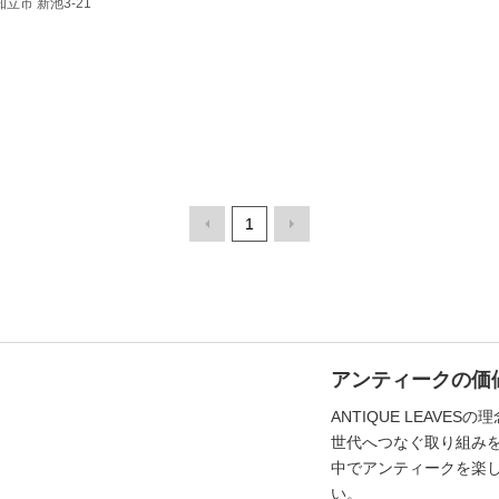
 知立市 新池3-21
1
アンティークの価
ANTIQUE LEAV
世代へつなぐ取り組み
中でアンティークを楽
い。