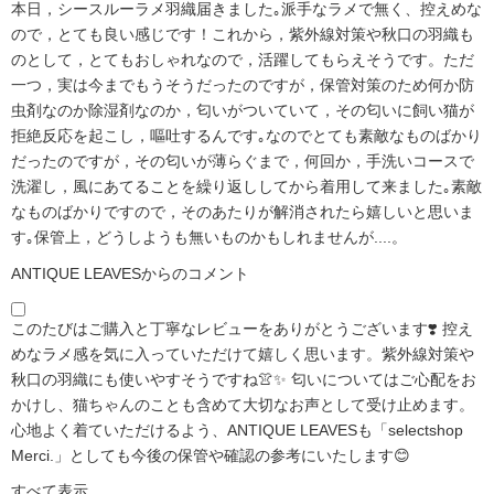
本日，シースルーラメ羽織届きました｡派手なラメで無く、控えめな
ので，とても良い感じです！これから，紫外線対策や秋口の羽織も
のとして，とてもおしゃれなので，活躍してもらえそうです。ただ
一つ，実は今までもうそうだったのですが，保管対策のため何か防
虫剤なのか除湿剤なのか，匂いがついていて，その匂いに飼い猫が
拒絶反応を起こし，嘔吐するんです｡なのでとても素敵なものばかり
だったのですが，その匂いが薄らぐまで，何回か，手洗いコースで
洗濯し，風にあてることを繰り返ししてから着用して来ました｡素敵
なものばかりですので，そのあたりが解消されたら嬉しいと思いま
す｡保管上，どうしようも無いものかもしれませんが....。
ANTIQUE LEAVESからのコメント
このたびはご購入と丁寧なレビューをありがとうございます❣️ 控え
めなラメ感を気に入っていただけて嬉しく思います。紫外線対策や
秋口の羽織にも使いやすそうですね👚✨ 匂いについてはご心配をお
かけし、猫ちゃんのことも含めて大切なお声として受け止めます。
心地よく着ていただけるよう、ANTIQUE LEAVESも「selectshop
Merci.」としても今後の保管や確認の参考にいたします😊
すべて表示