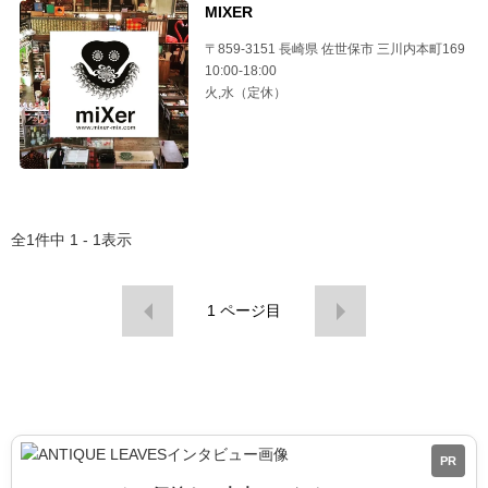
MIXER
〒859-3151 長崎県 佐世保市 三川内本町169
10:00-18:00
火,水（定休）
全
1
件中
1 - 1
表示
1
ページ目
PR