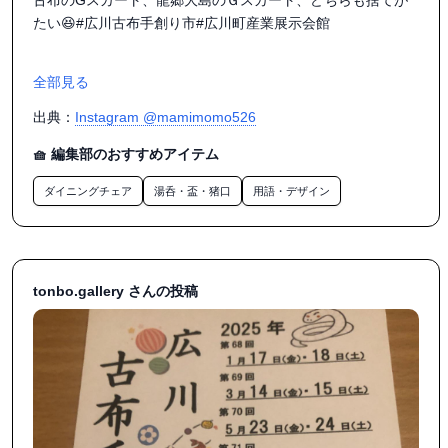
たい😆#広川古布手創り市#広川町産業展示会館

全部見る
出典：
Instagram @mamimomo526
🧺 編集部のおすすめアイテム
ダイニングチェア
湯呑・盃・猪口
用語・デザイン
tonbo.gallery さんの投稿