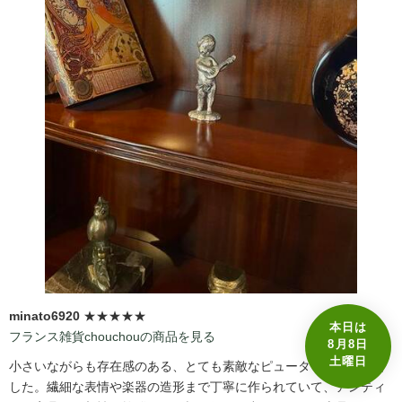
minato6920
★★★★★
本日は
フランス雑貨chouchouの商品を見る
8月8日
土曜日
小さいながらも存在感のある、とても素敵なピューターの天使像で
した。繊細な表情や楽器の造形まで丁寧に作られていて、アンティ