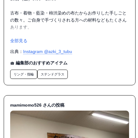
古布・着物・藍染・柿渋染めの布たからお作りした手しごと
の数々。ご自身で手づくりされる方への材料などもたくさん
あります。

全部見る
産業会館駐車場の一角では、昭和レトロな雰囲気たっぷりの
蚤の市も開催されます。アンティークの趣きを好む方にもき
出典：
Instagram @azki_3_tubu
っと喜んでいただけると思います。

🧺 編集部のおすすめアイテム
会場でお会いできることを楽しみにしております💕

リング・指輪
ステンドグラス
#広川産業会館 #古布 #福岡蚤の市 #手づくり市場 #福岡ハン
ドメイドイベント

mamimomo526 さんの投稿