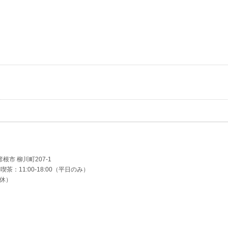
 彦根市 柳川町207-1
0｜喫茶：11:00-18:00（平日のみ）
定休）