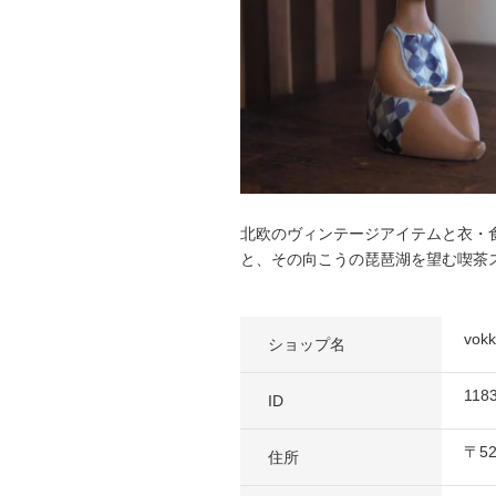
北欧のヴィンテージアイテムと衣・
と、その向こうの琵琶湖を望む喫茶
vo
ショップ名
118
ID
〒
5
住所