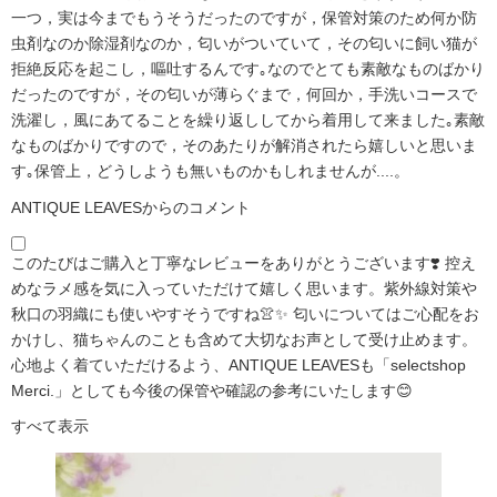
一つ，実は今までもうそうだったのですが，保管対策のため何か防
虫剤なのか除湿剤なのか，匂いがついていて，その匂いに飼い猫が
拒絶反応を起こし，嘔吐するんです｡なのでとても素敵なものばかり
だったのですが，その匂いが薄らぐまで，何回か，手洗いコースで
洗濯し，風にあてることを繰り返ししてから着用して来ました｡素敵
なものばかりですので，そのあたりが解消されたら嬉しいと思いま
す｡保管上，どうしようも無いものかもしれませんが....。
ANTIQUE LEAVESからのコメント
このたびはご購入と丁寧なレビューをありがとうございます❣️ 控え
めなラメ感を気に入っていただけて嬉しく思います。紫外線対策や
秋口の羽織にも使いやすそうですね👚✨ 匂いについてはご心配をお
かけし、猫ちゃんのことも含めて大切なお声として受け止めます。
心地よく着ていただけるよう、ANTIQUE LEAVESも「selectshop
Merci.」としても今後の保管や確認の参考にいたします😊
すべて表示