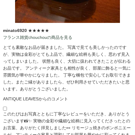
minato6920
★★★★★
フランス雑貨chouchouの商品を見る
とても素敵なお品が届きました。 写真で見ても美しかったのです
が、実物は金彩がとても上品で、繊細な絵柄も美しく、思わず見入
ってしまいました。 状態も良く、大切に扱われてきたことが伝わる
お品です。 アンティーク家具とも相性が良く、部屋に飾ると一気に
雰囲気が華やかになりました。 丁寧な梱包で安心してお取引できま
した。またご縁がありましたら、ぜひ利用させていただきたいと思
います。ありがとうございました。
ANTIQUE LEAVESからのコメント
このたびはお写真とともに丁寧なレビューをいただき、ありがとう
ございます📸✨ 実物の金彩や繊細な絵柄に見入ってくださったとの
お言葉、ありがたく拝見しました👀 リモージュ焼きのボンボニエー
ルが、アンティーク家具と調和してお部屋を華やかに彩ってくれま