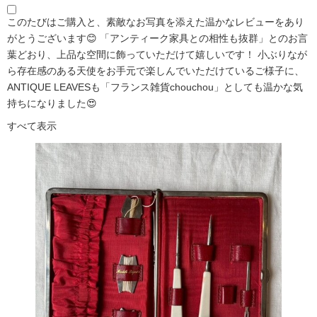
このたびはご購入と、素敵なお写真を添えた温かなレビューをあり
がとうございます😊 「アンティーク家具との相性も抜群」とのお言
葉どおり、上品な空間に飾っていただけて嬉しいです！ 小ぶりなが
ら存在感のある天使をお手元で楽しんでいただけているご様子に、
ANTIQUE LEAVESも「フランス雑貨chouchou」としても温かな気
持ちになりました😍
すべて表示