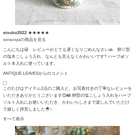
etsuko2022
★★★★★
soracoyaの商品を見る
こんにちは😃 レビューがとても遅くなりごめんなさい🙏 卵🥚型
の塩🧂こしょう入れ、なんとも言えなくかわいいです?️ ハーブ🌿ソ
ルト🧂入れに使っています。
ANTIQUE LEAVESからのコメント
このたびはアイテム2点のご購入と、お写真付きの丁寧なレビューを
いただきありがとうございます😊📸 卵型の塩こしょう入れをハーブ
ソルト入れにお使いいただき、かわいらしさまで楽しんでいただけ
て嬉しく拝見しました🐣✨
すべて表示