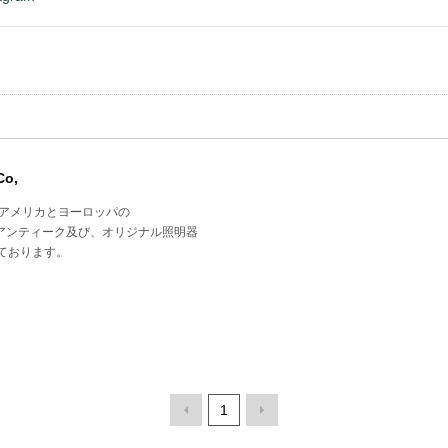
Co,
はアメリカとヨーロッパの
Glassやアンティーク及び、オリジナル照明器
しております。
1