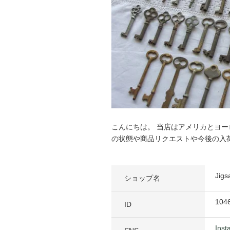
こんにちは。 当店はアメリカとヨーロッ
の状態や商品リクエストや今後の入
Ji
ショップ名
104
ID
Inst