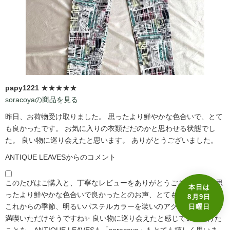
papy1221
★★★★★
soracoyaの商品を見る
昨日、お荷物受け取りました。 思ったより鮮やかな色合いで、とて
も良かったです。 お気に入りの衣類だだのかと思わせる状態でし
た。 良い物に巡り会えたと思います。 ありがとうございました。
ANTIQUE LEAVESからのコメント
このたびはご購入と、丁寧なレビューをありがとうございます☺️ 思
本日は
ったより鮮やかな色合いで良かったとのお声、とても嬉しいです🩷
8月9日
これからの季節、明るいパステルカラーを装いのアクセントとして
日曜日
満喫いただけそうですね✨ 良い物に巡り会えたと感じていただけた
ことを、ANTIQUE LEAVESも「soracoya」もとても嬉しく思いま