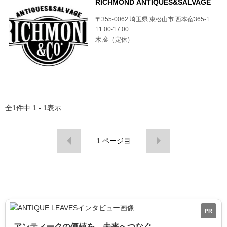
RICHMOND ANTIQUES&SALVAGE
〒355-0062 埼玉県 東松山市 西本宿365-1
11:00-17:00
木,金（定休）
全
1
件中
1 - 1
表示
1
ページ目
PR
アンティークの価値を、未来へつなぐ。