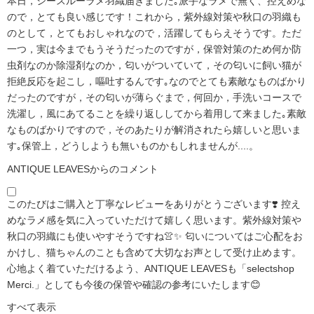
本日，シースルーラメ羽織届きました｡派手なラメで無く、控えめな
ので，とても良い感じです！これから，紫外線対策や秋口の羽織も
のとして，とてもおしゃれなので，活躍してもらえそうです。ただ
一つ，実は今までもうそうだったのですが，保管対策のため何か防
虫剤なのか除湿剤なのか，匂いがついていて，その匂いに飼い猫が
拒絶反応を起こし，嘔吐するんです｡なのでとても素敵なものばかり
だったのですが，その匂いが薄らぐまで，何回か，手洗いコースで
洗濯し，風にあてることを繰り返ししてから着用して来ました｡素敵
なものばかりですので，そのあたりが解消されたら嬉しいと思いま
す｡保管上，どうしようも無いものかもしれませんが....。
ANTIQUE LEAVESからのコメント
このたびはご購入と丁寧なレビューをありがとうございます❣️ 控え
めなラメ感を気に入っていただけて嬉しく思います。紫外線対策や
秋口の羽織にも使いやすそうですね👚✨ 匂いについてはご心配をお
かけし、猫ちゃんのことも含めて大切なお声として受け止めます。
心地よく着ていただけるよう、ANTIQUE LEAVESも「selectshop
Merci.」としても今後の保管や確認の参考にいたします😊
すべて表示