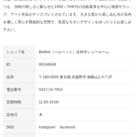
つも、当時の美しさに蘇らせた1950～70年代の北欧家具を中心に雑貨やラン
プ、アート作品がディスプレイされています。大きな窓から差し込む光が店内
を優しく照らす開放的な空間で、良質なモダンデザインをゆったりとお楽しみ
下さい。
ショップ名
Bellbet（ベルベット）吉祥寺ショールーム
ID
99146649
住所
〒
180-0005
東京都
武蔵野市
御殿山1-5-7 2F
電話番号
0422-24-7953
営業時間
11:00
-
19:00
定休日
木
SNS
Instagram
facebook