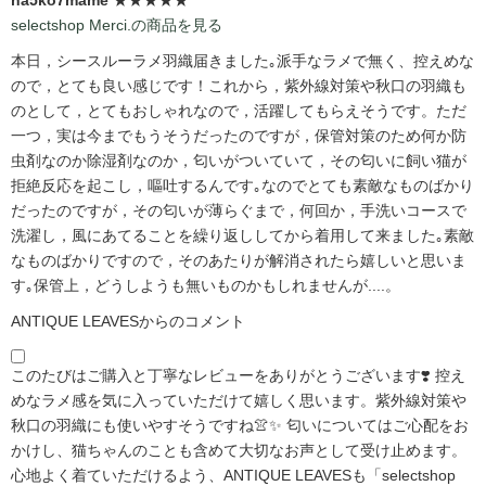
selectshop Merci.の商品を見る
本日，シースルーラメ羽織届きました｡派手なラメで無く、控えめな
ので，とても良い感じです！これから，紫外線対策や秋口の羽織も
のとして，とてもおしゃれなので，活躍してもらえそうです。ただ
一つ，実は今までもうそうだったのですが，保管対策のため何か防
虫剤なのか除湿剤なのか，匂いがついていて，その匂いに飼い猫が
拒絶反応を起こし，嘔吐するんです｡なのでとても素敵なものばかり
だったのですが，その匂いが薄らぐまで，何回か，手洗いコースで
洗濯し，風にあてることを繰り返ししてから着用して来ました｡素敵
なものばかりですので，そのあたりが解消されたら嬉しいと思いま
す｡保管上，どうしようも無いものかもしれませんが....。
ANTIQUE LEAVESからのコメント
このたびはご購入と丁寧なレビューをありがとうございます❣️ 控え
めなラメ感を気に入っていただけて嬉しく思います。紫外線対策や
秋口の羽織にも使いやすそうですね👚✨ 匂いについてはご心配をお
かけし、猫ちゃんのことも含めて大切なお声として受け止めます。
心地よく着ていただけるよう、ANTIQUE LEAVESも「selectshop