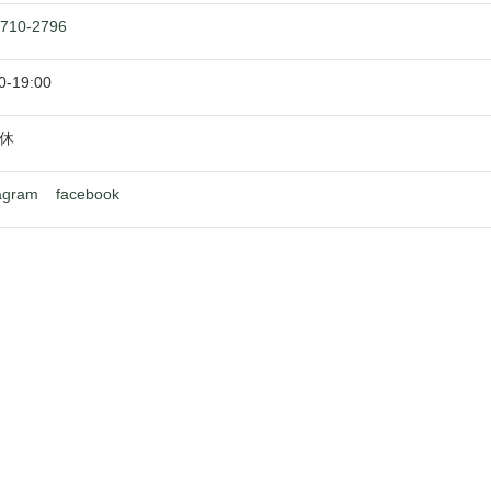
-710-2796
0
-
19:00
休
agram
facebook