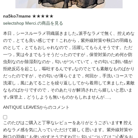
na5ko7mame
★★★★★
selectshop Merci.の商品を見る
本日，シースルーラメ羽織届きました｡派手なラメで無く、控えめな
ので，とても良い感じです！これから，紫外線対策や秋口の羽織も
のとして，とてもおしゃれなので，活躍してもらえそうです。ただ
一つ，実は今までもうそうだったのですが，保管対策のため何か防
虫剤なのか除湿剤なのか，匂いがついていて，その匂いに飼い猫が
拒絶反応を起こし，嘔吐するんです｡なのでとても素敵なものばかり
だったのですが，その匂いが薄らぐまで，何回か，手洗いコースで
洗濯し，風にあてることを繰り返ししてから着用して来ました｡素敵
なものばかりですので，そのあたりが解消されたら嬉しいと思いま
す｡保管上，どうしようも無いものかもしれませんが....。
ANTIQUE LEAVESからのコメント
このたびはご購入と丁寧なレビューをありがとうございます❣️ 控え
めなラメ感を気に入っていただけて嬉しく思います。紫外線対策や
秋口の羽織にも使いやすそうですね👚✨ 匂いについてはご心配をお