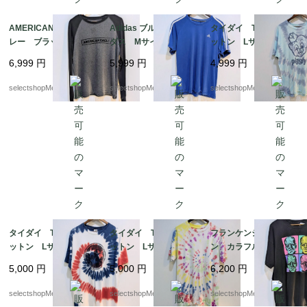
AMERICAN EAGLE グ
Adidas ブルー アディ
タイダイ Tシャツ コ
レー ブラック ワッ
ダス Mサイズ コッ
ットン Lサイズ ドミ
フル生地 サーマル
トン adidas Tシャ
ニカ 豚 両面プリン
6,999
円
5,999
円
4,999
円
Mサイズ リンガーTシ
ツ スポーツ 三本ラ
ト 動物 pig
ャツ 長袖 ロンT コ
イン climalite cotton
selectshopMerci.
selectshopMerci.
selectshopMerci.
ットン ポリエステル
アメリカンイーグル
タイダイ Tシャツ コ
タイダイ Tシャツ コ
フランケンシュタイ
ットン Lサイズ プリ
ットン Lサイズ イエ
ン カラフル Tシャ
ント 星 スター
ロー 白 ピンク
ツ フランケン ２XL
5,000
円
5,000
円
6,200
円
白 赤 ブルー カラ
紫 ブルー カラフ
サイズ ブラック コ
フル Lサイズ PORT
ル Lサイズ pakista
ットン MEXICO ユニ
selectshopMerci.
selectshopMerci.
selectshopMerci.
&COMPANY HONDUR
n
バーサルスタジオ ホ