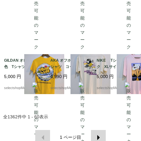
AS
ラー FRANKENSTEI
N
GILDAN オレンジ 黄
AKA オフホワイト T
NIKE Tシャツ ピン
色 Tシャツ イカ リ
シャツ コットン Lサ
ク XLサイズ ホワイ
ップ 唇 ギルダン
イズ ALPHA KAPPA
ト ナイキ 夕日
5,000
円
4,990
円
5,000
円
イエロー Sサイズ
LAMBDA A .K.A
コットン HAITI製 リ
selectshopMerci.
selectshopMerci.
selectshopMerci.
ップ ギルダン
全
1362
件中
1 - 60
表示
1
ページ目