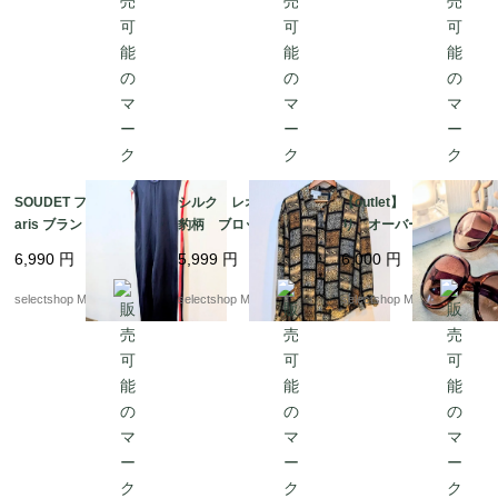
SOUDET フランス P
シルク レオパード
【outlet】 カナダよ
aris ブランド ベルギ
豹柄 ブロック ブラ
り オーバーサイズ
ー製 オールインワ
ウス ブラウン 総
ブラウン グラデーシ
6,990
円
5,999
円
6,000
円
ン ユニフォーム ト
柄 Mサイズ
ョン サングラス ピン
リコロール 48
クブラウン ブラウ
selectshop Merci.
selectshop Merci.
selectshop Merci.
ン 軽い付け心地