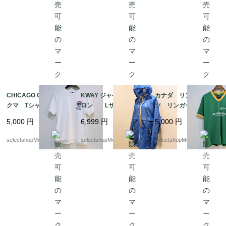
程度
CHICAGO CUBE bear
KWAY ジャケット ナイ
カナダ リンガーTシャ
クマ Tシャツ 実寸M
ロン Lサイズ程度
ツ リンガーT グリー
サイズ（記載 Lサイ
レインコート ナイロ
ン ナンバリング コ
5,000
円
6,999
円
5,000
円
ズ） コットン 白
ンジャケット フラン
ットン ポリエステ
白Tシャツ BASEBAL
ス製 ブルー bag
ル グリーン イエロ
selectshopMerci.
selectshopMerci.
selectshopMerci.
L 野球 シカゴ・カブ
形式で収納可能
ー Lサイズ オリンピ
ス
ック