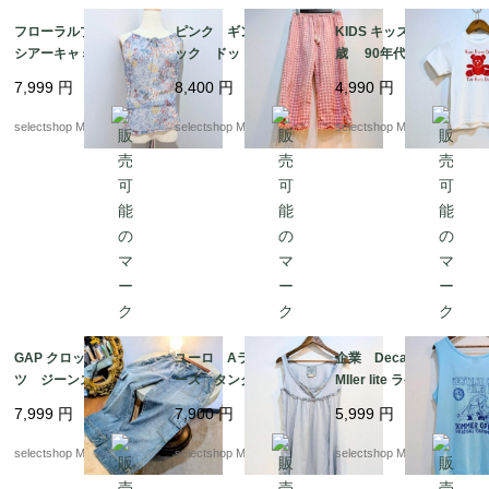
フローラルプリントの
ピンク ギンガムチェ
KIDS キッズ ５－６
シアーキャミ キャミソ
ック ドットデザイン
歳 90年代ヴィンテー
ール ボヘミアン く
柄 フリル ワイドレ
ジ テディベア Tシャ
7,999
円
8,400
円
4,990
円
すみブルー viscose
ッグ クロップド コ
ツ ホワイト bear
S-Mサイズ ユーロより
ットン パンツ タッ
コットン ユーロより
selectshop Merci.
selectshop Merci.
selectshop Merci.
セル SーMサイズ
GAP クロップド パン
ユーロ Aライン レ
企業 Decathlon club
ツ ジーンズ デニ
ース タンクトップ
MIler lite ラケットボー
ム サイズL カー
くすみカラー 水色
ルトーナメント ブル
7,999
円
7,900
円
5,999
円
ゴパンツ ブルー
実寸M（記載Sサイズ）
ー タンクトップ Ro
フリル ノースリーブ
yal XLサイズ USA
selectshop Merci.
selectshop Merci.
selectshop Merci.
NILE コットン