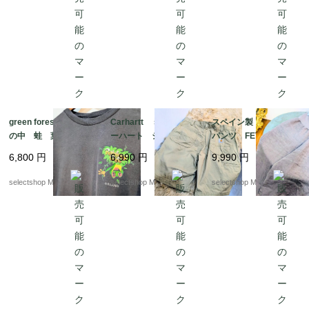
green forest cafe 森
Carhartt size 36 カ
スペイン製 リネン
の中 蛙 葉 Lサイ
ーハート ショートパ
パンツ FETE ユニ
ズ コットン ブラッ
ンツ コットン スク
セックス パープル
6,800
円
6,990
円
9,990
円
ク 両面プリント ケ
エア柄 リラックスフ
ブラウン ピンク mi
ロッグ Tシャツ US
ィット ベージュ 短
x くすみカラー ハ
selectshop Merci.
selectshop Merci.
selectshop Merci.
A fabric made in ME
パン Lサイズ程度
イウエスト ワイドレ
XICO
ッグ ワイドレッグ ゆ
ったりMサイズからL