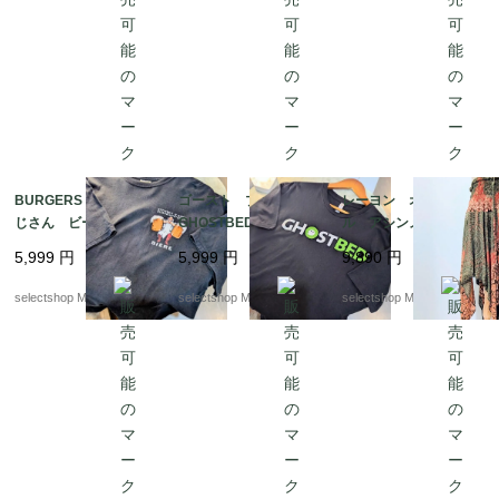
BURGERS N BEER お
ゴースト プリント
レーヨン オリエンタ
じさん ビール Tシ
GHOSTBED コッ
ル アシンメトリー
ャツ プリント XLサ
トン ブラック Lサ
スカート エスニック
5,999
円
5,999
円
9,890
円
イズ コットン ブ
イズ カンボジア製 T
柄 オレンジ オリー
ラック XLサイズ エ
シャツ
ブグリーン ワンサイ
selectshop Merci.
selectshop Merci.
selectshop Merci.
ルサルバドル製
ズ