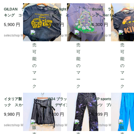
GILDAN ライオン
be the light フラワー
disney ライオン キ
キング コットン ブ
ミツバチ 花 USA T
ング Her KING コッ
ラック Mサイズ Lio
シャツ パープル
トン ブラック Lサイ
5,900
円
5,999
円
6,300
円
n King ギルダン ウル
紫 コットン Lサ
ズ Lion King シン
トラコットン 両面プリ
イズ
バ ナラ
selectshop Merci.
selectshop Merci.
selectshop Merci.
ント
イタリア製 90s ゴシ
W34 ブラック デニ
DKP sports ナイロン
ック スカート サイ
ム デザイン スキニ
パンツ ブルー 防
ズ４２ ブラック リ
ー ストレッチ ジー
水 ウエストゴム
9,980
円
7,800
円
6,999
円
ボン ストライプ プ
ンズ ボトムス パン
mens Mサイズ ナイ
リーツ フリル 膝丈ス
ツ パープル 星屑デザ
ロン パンツ Y2K 太
selectshop Merci.
selectshop Merci.
selectshop Merci.
カート
イン
めのパンツ