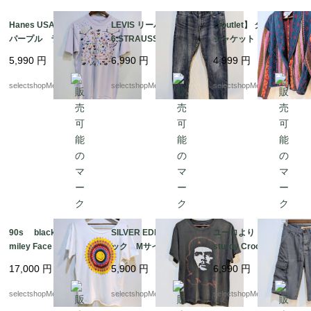
Hanes USA Lサイズ
LEVIS リーバイス 50
【outlet】 タオル地
パープル ラベンダ
6 STRAUSS W33 ブル
ジャケット 可愛い p
ー 刺繍 ヘインズ
ー デニム アメカ
op カラフル M イ
5,990
円
6,990
円
4,999
円
コットン フルーツ
ジ ジーンズ パンツ
ンド コットン デッ
動物 アヒル 蝶々
ドストック ピンク
selectshopMerci.
selectshopMerci.
selectshopMerci.
ヘビ Tシャツ サボ
ブルー カラフル 幾
テン 傘
何学模様 デッドスト
ック
90s black jack inc S
SILVER EDITION ブラ
ユーロより Vintage
miley Face Tshirts P
ック Mサイズ フェ
sturdy Crocker shorts
sychedelic スマイリ
ード感 フェイス CH
ショートパンツ コ
17,000
円
5,900
円
6,990
円
ー Tシャツ レア ブ
E GUEVARA チェ ゲ
ットン カーゴパン
ラックジャック サイ
バラ Tシャツ コット
ツ グレー 帆布 の
selectshopMerci.
selectshopMerci.
selectshopMerci.
ケデリック アシッド
ン
ような生地 パンツ