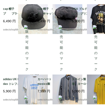
cap 帽子 キャッ
cap 帽子 キャスケッ
USA ブルドッグ フロ
プ ブラック NEW
ト キャップ ピン
ント プリントデザイ
ERA ニューエラ 58,7
ク ブラック バイカ
ン XLサイズ ブラッ
6,490
円
6,490
円
5,900
円
cm 7-3/8 NFL ニュー
ースタイル ラインス
ク Tシャツ ROTHC
エラ スカル 海賊
トーン Harley-David
O MARINE BULDOG
selectshopMerci.
selectshopMerci.
selectshopMerci.
son マジックテープ l
ady
adidas UK limited Adi
カーハート carhart
スペイン製 ユーロ古
das トレフォイル
mexico製 グレー ペ
着 ヨーロッパ古着
ホワイト アディダ
イント Мサイズ ジ
Adidas ヨーロッパ製
5,900
円
7,999
円
5,000
円
ス Lサイズ コット
ップタイプ スウェッ
adidas （アディダス）
ン adidas 白 Tシャ
ト ジップパーカー
ナイロン ストライ
selectshopMerci.
selectshopMerci.
selectshopMerci.
ツ インドネシア製
メキシコ
プ mens M-Lサイズ