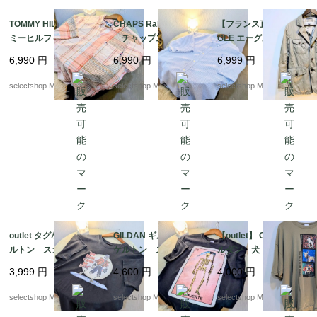
TOMMY HILFIGER ト
CHAPS Ralph Lauren
【フランス直輸入】AI
ミーヒルフィガー 半
チャップス ラルフ
GLE エーグル ハンテ
袖シャツ ボタンシャ
ローレン mens シ
ィングジャケット M
6,990
円
6,990
円
6,999
円
ツ mens リネ
アサッカー コット
サイズ 逸品 レア
ン コットン XLサイ
ン XLサイズ ブル
mens ユニセックス
selectshop Merci.
selectshop Merci.
selectshop Merci.
ズ ピンク ベージ
ー ホワイト 半袖シ
ュ 半袖シャツ チェ
ャツ
ック
outlet タグなし スケ
GILDAN ギルダン ス
【outlet】 GILDAN ギ
ルトン スカル Tシャ
ケルトン スカル Tシ
ルダン 犬 やぎ XX
ツ Mサイズ程度 コ
ャツ Mサイズ コッ
Lサイズ ベージュ
3,999
円
4,600
円
4,000
円
ットン ボーン 骨
トン ボーン 骨 ブ
プリント コットン T
ブラックTシャツ Y2K
ラックTシャツ Y2K
シャツ
selectshop Merci.
selectshop Merci.
selectshop Merci.
NICARAGUA製