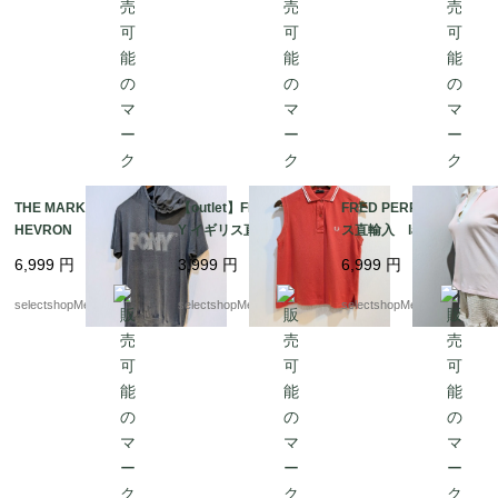
ハウス Mサイズ程度
THE MARK OF THE C
【outlet】FRED PERR
FRED PERRY イギリ
HEVRON PONY パー
Y イギリス直輸入 lad
ス直輸入 ladys S-XS
カー Tシャツ グレー
ys S-Mサイズ オレン
サイズ ピンク トッ
6,999
円
3,999
円
6,999
円
Tシャツ 実寸Mサイズ
ジ トップス シャ
プス ポロシャツ コ
（記載 Lサイズ フ
ツ コットン イタリ
ットン95 エラスタン
selectshopMerci.
selectshopMerci.
selectshopMerci.
ード付Tシャツ
ア製 ノースリーブ
5 イタリア製
ポロシャツ ブランド
ボタン