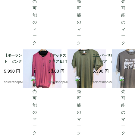
【ポーランド製】ニッ
【デッドストック】イ
ユニバーサルスタジ
ト ピンク アクリ
タリア E.I Tシャツ オリ
オ パグ グレー
ル ３８ サイズ ブ
ーブ mens S-Mサイ
犬 Tシャツ Lサイ
5,990
円
3,600
円
5,990
円
ラック ボタン Mサ
ズ程度 カーキ 薄手
ズ pakistan コット
イズ 薄手の セータ
美品 お袖ぷっくり
ン PUG UNIVER
selectshopMerci.
selectshopMerci.
selectshopMerci.
ー ブラックの中付け
SEL STUDIOS 動物
襟 ラグラン