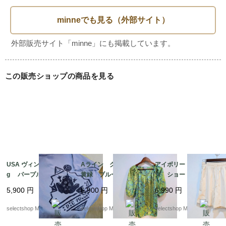
肩幅52

身幅 51 (脇から脇

総丈65

袖丈17

裾幅50

この販売ショップの商品を見る
ユニセックスで着用いただけますが、記載サイズは海外サイ
ズですので計測にてお手持ちの服などで、ご確認お願いいた
します。

古着につき、見えにくい小さな傷　などある場合がありま
す。目立ったダメージは必ず記載致します。

USA ヴィンテージ di
Aライン グリーン
アイボリー Mサイ
g パープル 蛙
黄緑 ブルー パフス
ズ ショートパンツ
是非　お出かけにご一緒いただけると嬉しいです。

Mサイズ コットン
リーブ 半袖 ブラウ
コットン 短パン リ
5,900
円
6,900
円
6,990
円
パープル ブルー 両
ス 記載XL サイズ
ネンのような風合い
面プリント ケロッ
ポリエステル 幾何学
ALLYSON WHIT MOR
selectshop Merci.
selectshop Merci.
selectshop Merci.
グ Tシャツ USA
模様 総柄
E made in TURKEY