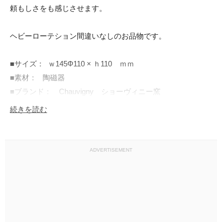
頼もしさをも感じさせます。

ヘビーローテション間違いなしのお品物です。

■サイズ：  ｗ145Φ110 × ｈ110　ｍｍ

■素材：   陶磁器

■ブランド：　Chauvigny　ショーヴィニー窯

■在庫：　1

続きを読む
ADVERTISEMENT