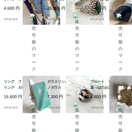
フレーム 馬 騎兵隊
ク石 マラカート 13
4号 12acef15
4,600
円
35,000
円
7,400
円
12acet15
号 グリーンマーブル
ストーン 銀細工 天
soracoya
soracoya
soracoya
然石
リング ファッション
ガラスリング ムラー
プレート リーフ型
リング ガルーシャ
ノガラス シルバーベ
葉っぱのお皿 WMF
スティングレイ エイ
ース 12号 メタリッ
ぶどうの葉っぱ 12ot
15,600
円
7,300
円
4,600
円
革 スクウェアモチー
クカラー 12acen15-2
em10
フ 9-10号フリーサイ
soracoya
soracoya
soracoya
ズ 12aceb16