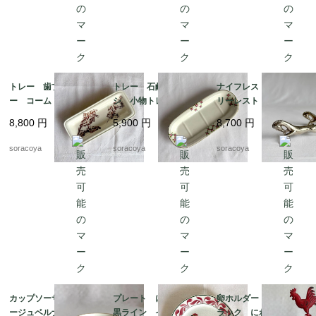
トレー 歯ブラシトレ
トレー 石鹸 歯ブラ
ナイフレスト カトラ
ー コームトレー 細
シ 小物トレー オン
リーレスト 箸置きに
長陶器皿 植物画 ボ
ナング窯 19twm8-2
も アニマル 馬 2個
8,800
円
5,900
円
8,700
円
タニカル 19otm25
セット 12twew10
soracoya
soracoya
soracoya
カップソーサー リモ
プレート にわとり
卵ホルダー ワイヤー
ージュベルナルド フ
黒ライン イエローポ
ラック にわとり 雄