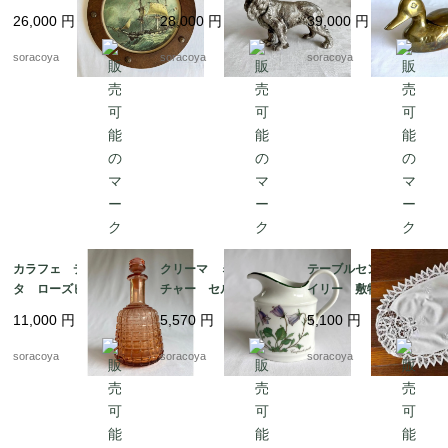
マリン 荒天 航海 1
犬 メタルオブジェ 19
れ 19otｍ14-5
26,000
円
28,000
円
39,000
円
9otm18-1
otk30
soracoya
soracoya
soracoya
カラフェ デキャン
クリーマ ミルクピッ
テーブルセンター ド
タ ローズピンク アー
チャー セルトマンヴ
イリー 敷物 レース
ルデコ 水差し 19tw
ァイデン ババリア 1
リネン オーバル型 12
11,000
円
5,570
円
5,100
円
m16
2kwew13
clec3
soracoya
soracoya
soracoya