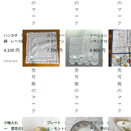
ハンカチ 生成り色木
カフェカーテン レー
トーション ２枚組 キ
綿 レース縁取り 白
スカーテン とんぼ刺
ッチンクロス テーブ
糸刺繍 ティーナプキ
繍 ２枚組 12cleh22
ルマット イタリア
4,100
円
7,700
円
6,900
円
ン 19cld37
製 レトロ カラフル
ヴィンテージ 12clem
soracoya
soracoya
soracoya
23
小物入れ アラバスタ
プレート クレイユ・
ラヴィエ ひし形プレ
ー 雪花石膏 イタリ
エ・モントロー 平皿 蔦
ート 野の花 オード