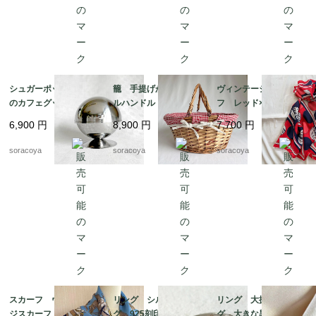
シュガーポット パリ
籠 手提げかご ダブ
ヴィンテージスカー
のカフェグッズ お砂
ルハンドル バスケッ
フ レッド×ネイビー
糖入れ ドーム型 カ
ト パニエ ピクニッ
バルーン ドット柄
6,900
円
8,900
円
7,700
円
フェインテリア 12twd
ク 12otek18
シルク フランス 19
w3-2
acm31-5
soracoya
soracoya
soracoya
スカーフ ヴィンテー
リング シルバーリン
リング 大振りリン
ジスカーフ ネイビー
グ 925刻印 クジャ
グ 大きな黒い飾り 1