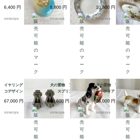
ア製 天然石 花プリ
レリーフ デザート
ブル プチガトー お
6,400
円
8,800
円
10,800
円
ント
19twm84-2
やつおつまみ 2枚セッ
ト 19twm70
soracoya
soracoya
soracoya
イヤリング アールデ
犬の置物 フィギュリ
犬の置物 フィギュリ
コデザイン エメラルド
ン スプリンガースパ
ン テリア 陶器製
グリーン エナメル加
ニエルとキジ 猟犬
ロイヤルドックス 19
67,000
円
20,600
円
26,000
円
工 12acen27
ロイヤルドルトン 19
otm43
otm43-2
soracoya
soracoya
soracoya