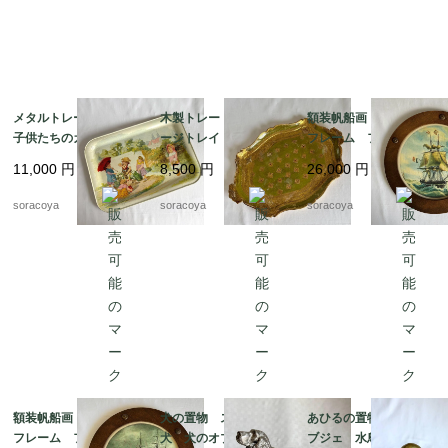
メタルトレー 大型
木製トレー ヴィンテ
額装帆船画 木製丸型
子供たちのガーデニン
ージトレイ イタリア
フレーム フランス
グ 植え込み お庭ジ
ン工芸 取っ手付き
マリン 晴天 航海 19
11,000
円
8,500
円
26,000
円
ョーロ花籠 19kwm75
ゴールドグリーン 19ot
otm18-2
m5
soracoya
soracoya
soracoya
額装帆船画 木製丸型
犬の置物 スパニエル
あひるの置物 真鍮オ
フレーム フランス
犬 犬のオブジェ 猟
ブジェ 水鳥 小物入