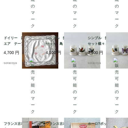
ドイリー 四角 スク
シンブル 指ぬき 3個
シンブル 指ぬき 3個
エア テーブルマッ
セット 鳥 小鳥 裁縫
セット蝶々 裁縫道具 1
ト 花刺繍 12CLda1
道具 12otef2-8
2otef2-9
4,700
円
4,100
円
4,100
円
9-４
soracoya
soracoya
soracoya
フランス古本 レシピ
フランス古本 レシピ
ホーロ?ポット 蓋なし