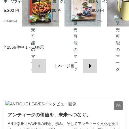
本 ソフィーのお料理
本 栗 クレマン・フ
錆あり イエロー ア
本 100レシピ 12ps
ォジェ マロンクリー
ウトドア 水差し 花
5,200
円
2,700
円
5,800
円
eh17-1
ム 12pseg20-2
瓶 ガーデニング 12
kwdy4
soracoya
soracoya
soracoya
全
2556
件中
1 - 60
表示
1
ページ目
PR
アンティークの価値を、未来へつなぐ。
ANTIQUE LEAVESの理念、歩み、そしてアンティーク文化を次世