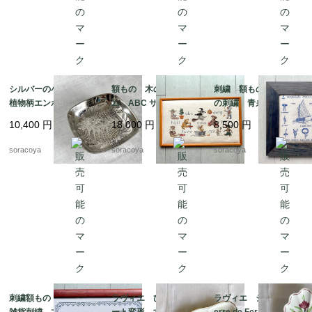
シルバーの小物入れ
額もの 木のフレー
刺繍 額もの ヨット
植物柄エンボス gelb
ム ABC サンプラー
の刺繍 青糸 青フレ
社製 シルバープレー
くま クロスステッ
ーム 12otdg45-2
10,400
円
18,000
円
8,500
円
ト 12otec11
チ 図案 クマの物
語 12oter11
soracoya
soracoya
soracoya
刺繍額もの キッチン
ラヴィエ ひし形プレ
ラヴィエ シェル型 T
雑貨刺繍 木製フレー
ート変形 すずらん
erre de Fer トゥール