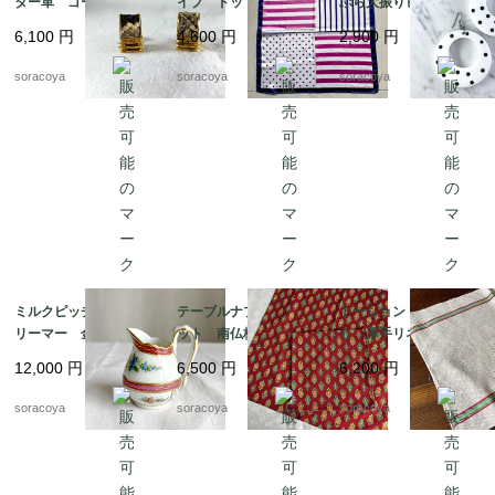
ター革 ゴールドカラ
イプ ドット ビビッ
ぶら大振りピアス 軽
ー スクウェア型 19
ド ピンク ネイビ
くて大きいピアス 12
6,100
円
4,600
円
2,900
円
ach8-4
ー 12acdf20
acce5
soracoya
soracoya
soracoya
ミルクピッチャー ク
テーブルナプキン2枚セ
トーション バスク織
リーマー 金彩格子
ット 南仏柄 ランチ
り 厚手リネン キッ
花ブーケ手描き クラシ
ョンマット ヴァルド
チンクロス 天然素
12,000
円
6,500
円
6,200
円
ックスタイル 19twm
ローム ハンカチ ソ
材 麻 テーブルマッ
57
レイアード マルチク
ト 生成りベージュ 1
soracoya
soracoya
soracoya
ロス 12cler3
2cler4