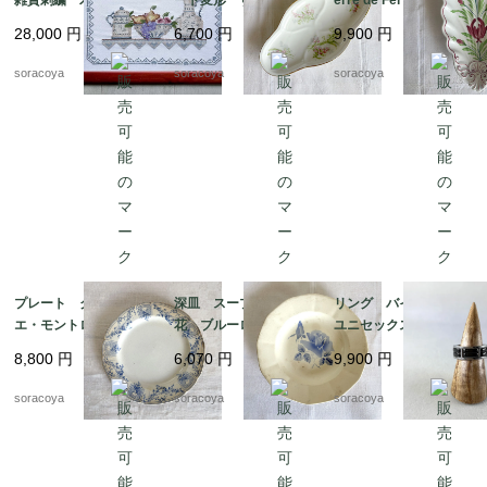
ム ポット ボール
前菜オードブル プチ
ドフェール ペクソン
28,000
円
6,700
円
9,900
円
ピッチャー フルー
ガトー おやつ 19tw
ヌ窯 19twm36-2
ツ 12oter19
m34
soracoya
soracoya
soracoya
プレート クレイユ・
深皿 スープ皿 青
リング バイカラー
エ・モントロー 平皿 蔦
花 ブルーローズ ス
ユニセックス メン
レリーフ デザート
テンシル柄 ディゴワ
ズ 20号 スカーフリ
8,800
円
6,070
円
9,900
円
19twm84-1
ン サルグミンヌ 19t
ングとしても 12aceh
wm70-3
20-5
soracoya
soracoya
soracoya