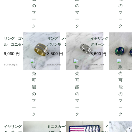
リング ゴールドメタ
リング メタル タン
イヤリング 丸渦巻
ル ユニセックス メ
バリン型 18号 ファ
グリーン ネイビー
ンズ 24号 スカーフ
ッションリング スカ
エナメル加工 19ach8
9,060
円
8,500
円
6,600
円
リングとしても 12ac
ーフリングにも 12acc
cm13-2
m13-4
soracoya
soracoya
soracoya
イヤリング アリゲー
ミニスカーフ ストラ
ピアス ドット ぶら