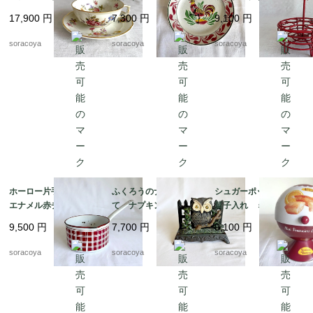
ローラル 金彩 ヴィ
イント 飾り皿 雄
鶏 赤ワイヤー ワイ
17,900
円
7,300
円
9,100
円
ンテージ 12twep3
鶏 リュネビル 19twm
ヤーエッグバスケット
22
12kwem22
soracoya
soracoya
soracoya
ホーロー片手鍋 白
ふくろうのナプキンた
シュガーポット型 お
エナメル赤チェック
て ナプキンスタン
菓子入れ ミニフィナ
ダミエ BB社 19kw
ド ナプキンホルダ
ンシェオレンジの缶
9,500
円
7,700
円
9,100
円
m11
ー アイアン 鉄製
ビスキュイテリエ・
レターラック 12twet6
ド・ブルゴーニュ マ
soracoya
soracoya
soracoya
ドレーヌ広告 12kwe
s6