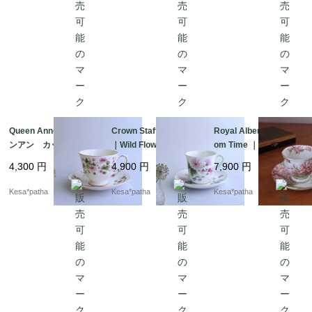
Queen Anne ｜ クイー
Crown Staffordshire
Royal Albert ｜ Bloss
ンアン カップ＆ソー
｜Wild Flowers ｜ クラ
om Time ｜ ロイヤルア
サー 英国 ヴィンテ
ウン・スタッフォード
ルバート ブロッサム
4,300
円
4,900
円
7,900
円
ージ イギリス
シャー 廃盤 イギリ
タイム カップ＆ソー
ス
サー 廃盤
Kesa*patha
Kesa*patha
Kesa*patha