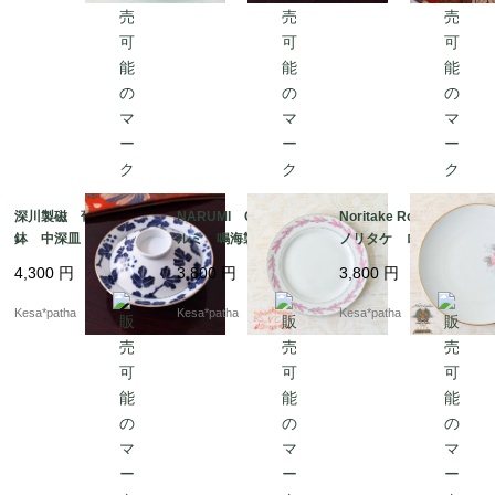
深川製磁 葡萄 蓋付
NARUMI CHINA ナ
Noritake Roseville
鉢 中深皿 有田焼
ルミ 鳴海製陶 オー
ノリタケ ローズビ
日本
ルドナルミ ピンク
ル 薔薇 バラ 27c
4,300
円
3,800
円
3,800
円
リーフ プレート ボ
m プレート ヴィン
ーンチャイナ ヴィン
テージ レトロ 日本
Kesa*patha
Kesa*patha
Kesa*patha
テージ 超初期 希
少 レア 日本