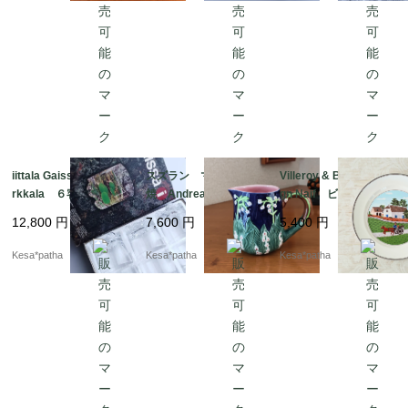
ド
ド 北欧 ガラス グ
ラス
iittala Gaissa Tapio Wi
スズラン マジョリカ
Villeroy & Boch Desi
rkkala ６客セット
焼 Andrea by Sadek
gn Naif ビレロイ＆ボ
イッタラ ガイッサ
アンドレア・バイ・
ッホ デザインナイー
12,800
円
7,600
円
5,400
円
ガイサ タピオ・ヴィ
サデック クリーマ
フ プレート ヴィン
ルカラ グラス 廃
ー 花瓶 フラワーベ
テージ ドイツ
Kesa*patha
Kesa*patha
Kesa*patha
盤 初期 北欧 フィ
ース
ンランド