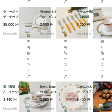
ティーポットセット＆
Villeroy & Boch Play
セーエー陶器 SEYEI
ディナープレート2枚
Two ビレロイ＆ボッ
CHINE カップ＆ソ
Royal Doulton Rond
ホ フォーク ヴィン
ーサー 昭和レトロ
25,000
円
2,000
円
3,200
円
elay ロイヤルドルト
テージ カトラリー
日本
ン ロンデレイ ティ
イエロー イタリア
Kesa*patha
Kesa*patha
Kesa*patha
ーポット プレート
製 高品質ステンレ
廃盤 ヴィンテージ
ス ドイツ
イギリス
深川製磁 FUKAGAW
Royal Doulton Bunn
みかんの木 オレン
A オールド深川 カ
ykins ロイヤルドルト
ジ アイアン 鉄製
ップ＆ソーサー 大正
ン バニキンズ ショ
ツリー オブジェ ミ
3,440
円
3,860
円
5,400
円
モダン 日本
ッピング プレート
ニドアストッパー イ
ヴィンテージ イギリ
ンテリア
Kesa*patha
Kesa*patha
Kesa*patha
ス