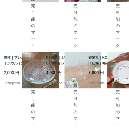
ジ
ジ
霜柱｜プレス｜ガラス
PYREX｜JAPAN PYR
香蘭社｜KORANSHA
｜ボウル｜氷コップ｜
EX｜パイレックス｜ジ
｜紅梅｜梅花｜金彩｜
昭和レトロ｜日本
ャパンパイレックス｜
平皿｜有田焼｜日本
2,000
円
4,900
円
3,600
円
ガラス｜フラワーベー
ス｜花瓶｜ヴィンテー
Kesa*patha
Kesa*patha
Kesa*patha
ジ｜日本