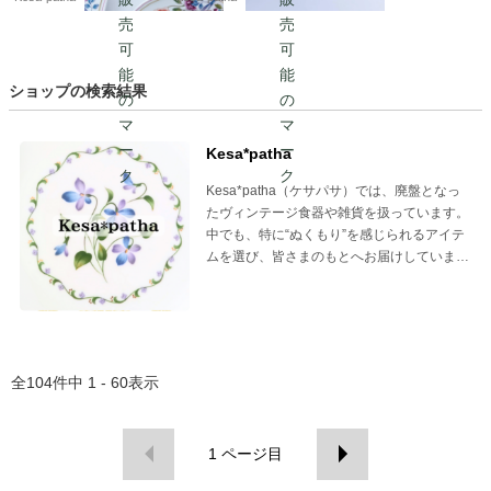
ルトガル製 アメリカ
製 ハンガリー
ショップの検索結果
Kesa*patha
Kesa*patha（ケサパサ）では、廃盤となっ
たヴィンテージ食器や雑貨を扱っています。
中でも、特に“ぬくもり”を感じられるアイテ
ムを選び、皆さまのもとへお届けしていま
す。
全
104
件中
1 - 60
表示
1
ページ目