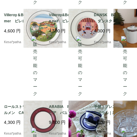
Villeroy＆Boch Sum
Villeroy&Boch Desig
DANSK Brownmist
mer ビレロイ＆ボッ
n naif ビレロイ＆ボッ
ダンスク ブラウン
ホ フォーシーズン
ホ デザイン ナイー
ミスト クリーマー
4,600
円
4,500
円
4,300
円
ズ サマー 飾り皿
フ 暖炉 プレート
廃盤 廃番 オールド
デコレーションプレー
ドイツ ヴィンテージ
ダンスク アメリカ
Kesa*patha
Kesa*patha
Kesa*patha
ト ウォールプレー
ヴィンテージ
ト ウォールデコ ド
イツ ヴィンテージ
ロールストランド カ
ARABIA Paju アラ
手毬｜プレス｜ガラス
ルメン CARMEN 2
ビア パユ デミタス
｜ボウル｜氷コップ｜
1cm プレート 廃
カップ ソーサー 廃
昭和レトロ｜日本
4,300
円
9,800
円
2,000
円
盤 廃番 スウェーデ
番 廃盤 フィンラン
ン 北欧 ヴィンテー
ド 北欧 ヴィンテー
Kesa*patha
Kesa*patha
Kesa*patha