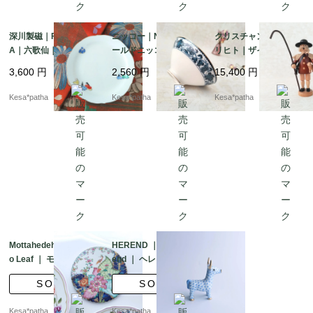
深川製磁｜FUKAGAW
ニッコー｜NIKKO｜オ
クリスチャン・ウルブ
A｜六歌仙｜金彩｜若
ールドニッコー｜日本
リヒト｜ザイフェン｜
芽色｜有田焼｜日本
硬質陶器｜ダブルフェ
エルツ｜くるみ割り人
3,600
円
2,560
円
15,400
円
ニックス｜茶碗｜モダ
形の家｜煙出し人形｜
ンレトロ｜大正モダン
香炉人形｜羊飼い｜お
Kesa*patha
Kesa*patha
Kesa*patha
｜昭和レトロ｜金彩｜
香立て｜ヴィンテージ
日本
｜ドイツ
Mottahedeh ｜ Tobacc
HEREND ｜ Vieux Her
o Leaf ｜ モッタヘデ
end ｜ ヘレンド フィ
タバコリーフ メトロ
ッシュネット 干支
SOLD
SOLD
ポリタン美術館 イン
牛 丑年 ブルー フ
テリア プレート ポ
ィギュリン 2009年
Kesa*patha
Kesa*patha