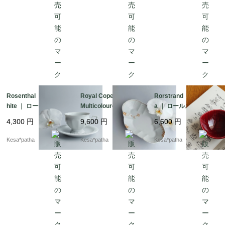
Rosenthal ｜ Maria W
Royal Copenhagen ｜
Rorstrand ｜Californi
hite ｜ ローゼンター
Multicoloured Element
a ｜ ロールストラン
ル マリアホワイト
s ｜ ロイヤルコペンハ
ド カルフォルニア
4,300
円
9,600
円
6,500
円
カップ ソーサー ヴ
ーゲン マルチカラー
リーフボウル 北欧
ィンテージ ドイツ
エレメンツ チェスナ
ヴィンテージ スウェ
Kesa*patha
Kesa*patha
Kesa*patha
ット オーバルディッ
ーデン
シュ デンマーク