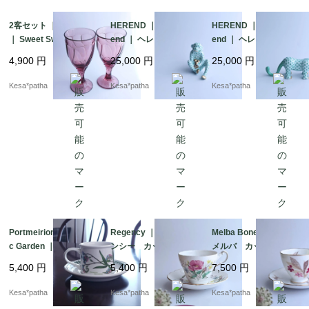
2客セット ｜ Noritake
HEREND ｜ Vieux Her
HEREND ｜ Vieux Her
｜ Sweet Swirl ｜ ノリ
end ｜ ヘレンド フィ
end ｜ ヘレンド フィ
タケ スイートスワー
ッシュネット 干支
ッシュネット 干支
4,900
円
25,000
円
25,000
円
ル ゴブレット グラ
猿 申年 グリーン
虎 寅年 グリーン
ス ライラック 希
フィギュリン 2004年
フィギュリン 2010年
Kesa*patha
Kesa*patha
Kesa*patha
少 廃盤 日本
製 ハンガリー
製 ハンガリー
Portmeirion ｜ Botani
Regency ｜ リージェ
Melba Bone China ｜
c Garden ｜ Forget-M
ンシー カップ＆ソー
メルバ カップ＆ソー
e-Not ｜ ポートメリオ
サー 英国 ヴィンテ
サー 英国ヴィンテー
5,400
円
5,400
円
7,500
円
ン 忘れな草 カップ
ージ 廃盤 イギリス
ジ 廃盤 イギリス
＆ソーサー ヴィンテ
Kesa*patha
Kesa*patha
Kesa*patha
ージ イギリス