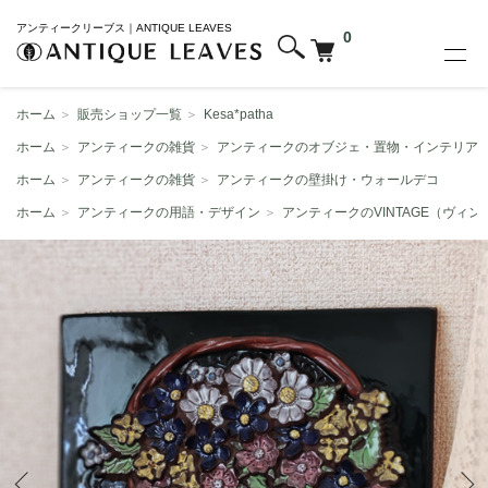
アンティークリーブス｜ANTIQUE LEAVES
0
ホーム
＞
販売ショップ一覧
＞
Kesa*patha
ホーム
＞
アンティークの雑貨
＞
アンティークのオブジェ・置物・インテリア
ホーム
＞
アンティークの雑貨
＞
アンティークの壁掛け・ウォールデコ
ホーム
＞
アンティークの用語・デザイン
＞
アンティークのVINTAGE（ヴィン