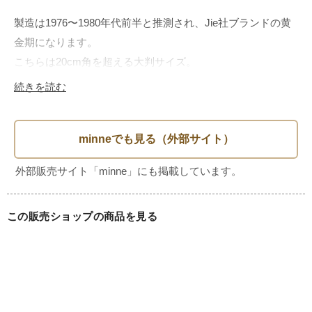
製造は1976〜1980年代前半と推測され、Jie社ブランドの黄
金期になります。

こちらは20cm角を超える大判サイズ。

初めて手に取ると驚くのはその重さです。陶板ならではのず
続きを読む
っしりとした重厚感と、静寂を思わせる深いダークグリーン
の釉薬が、素朴な美しさで落ち着いた空間を演出します。

欠けもなく良好なコンディションです。背面には壁掛け用ワ
イヤー付き。

この販売ショップの商品を見る
デザイナー

Aimo Nietosvuori（アイモ・ニエトスヴオリ）

サイズ

縦23cm　横25cm　厚さ1.8cm
