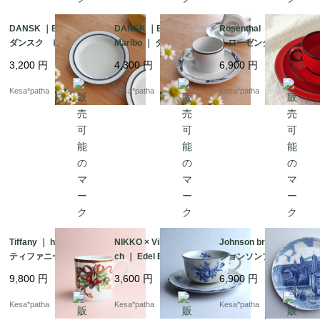
DANSK ｜BISTRO ｜
DANSK ｜BISTRO ｜
Rosenthal ｜ Thomas
ダンスク ビストロ
Maribo ｜ ダンスク
｜ローゼンタール ト
スープボウル ヴィン
ビストロ マリボ カ
ーマス カップ＆ソー
3,200
円
4,300
円
6,900
円
テージ ポルトガル
ップ＆ソーサー ヴィ
サー プレート トリ
製 アメリカ
ンテージ 廃盤 日本
オセット ヴィンテー
Kesa*patha
Kesa*patha
Kesa*patha
製 アメリカ
ジ ドイツ
Tiffany ｜ holiday ｜
NIKKO × Villeroy & Bo
Johnson brothers ｜
ティファニー ホリデ
ch ｜ Edel Blume ｜ ニ
ジョンソンブラザー
イ クリスマス 廃
ッコー ビレロイ&ボ
ズ ロンドン塔900
9,800
円
3,600
円
6,900
円
盤 日本製 ヴィンテ
ッホ カップ＆ソーサ
年 記念 ヴィンテー
ージ アメリカ
ー
ジ 英国 イギリス
Kesa*patha
Kesa*patha
Kesa*patha