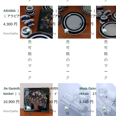
ARABIA ｜ Anemone
ARABIA ｜ Anemone
ARABIA ｜ Anemone
｜ アラビア アネモ
｜ アラビア アネモ
｜ アラビア アネモ
ネ エッグカップ エ
ネ 25.5cm ディナ
ネ 16cm プレー
4,300
円
6,500
円
4,300
円
ッグスタンド 北欧
ー プレート 北欧
ト 北欧 ヴィンテー
ヴィンテージ 廃盤
ヴィンテージ 廃盤
ジ 廃盤 フィンラン
Kesa*patha
Kesa*patha
Kesa*patha
フィンランド
フィンランド
ド
Jie Gantofta ｜ Flower
iittala AVENA Tapio Wi
iittala Gaissa Tapio Wi
basket ｜ ジィガント
rkkala イッタラ ア
rkkala ２客セット
フタ フラワーバスケ
ヴェナ タピオ・ヴィ
イッタラ ガイッサ
10,900
円
19,200
円
6,560
円
ット 花かご 陶板
ルカラ 廃盤 初期
ガイサ タピオ・ヴィ
廃盤 北欧 ヴィンテ
フラワーベース 24c
ルカラ ロックグラ
Kesa*patha
Kesa*patha
Kesa*patha
ージ スウェーデン
m 北欧 フィンラン
ス 廃盤 フィンラン