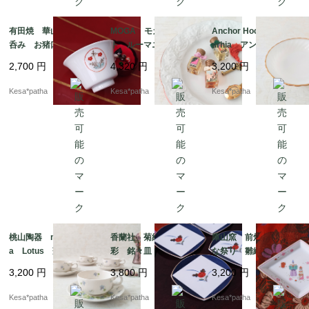
有田焼 華山窯 ぐい
MOGA モガ プレー
Anchor Hocking Sub
呑み お猪口 赤絵
ト ルーマニア
urhia アンカーホッキ
酒 SAKECUP 佐
ング サバービア ミ
2,700
円
4,320
円
3,200
円
賀 日本
ルクガラス ボウル
ヴィンテージ アメリ
Kesa*patha
Kesa*patha
Kesa*patha
カ
桃山陶器 momoyam
香蘭社 菊紋様 金
庫山窯 前畑陶器 ひ
a Lotus 蓮 スミ
彩 銘々皿 ヴィンテ
な祭り 雛絵巻 菱
レ カップ＆ソーサ
ージ 廃盤 日本
形 美濃焼 岐阜 日
3,200
円
3,800
円
3,200
円
ー 日本
本
Kesa*patha
Kesa*patha
Kesa*patha