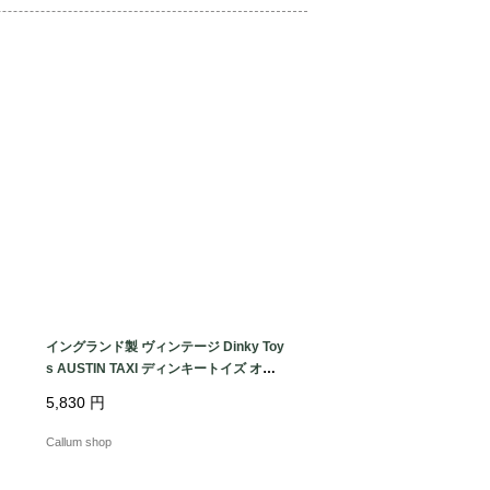
す。

しており各部稼働しますがビンテージの
的な時刻の精緻性は保証いたしかねま
タ
イングランド製 ヴィンテージ Dinky Toy
ェ
s AUSTIN TAXI ディンキートイズ オー
スチンタクシー ミニカー アンティーク_
5,830
円
260731 ig4992
Callum shop