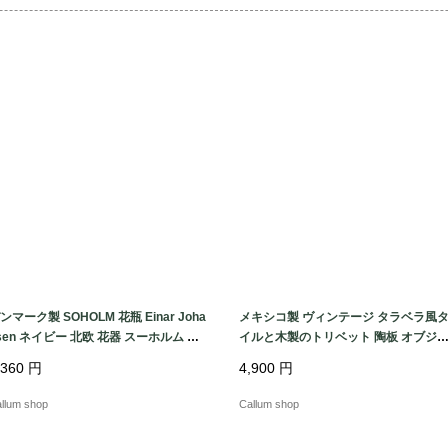
ドイツ

◆状態・注意点

USED

単2電池ｘ1で稼働しま
簡易的な動作確認は
機械製品のため永続
す。

ンマーク製 SOHOLM 花瓶 Einar Joha
メキシコ製 ヴィンテージ タラベラ風
sen ネイビー 北欧 花器 スーホルム 一
イルと木製のトリベット 陶板 オブジ
挿し キャンドルスタンド ホルダー ヴ
花台やトレーとしても フォークアート
,360
円
4,900
円
ンテージ_260731 ig4994
アンティーク_260731 ig4993
llum shop
Callum shop