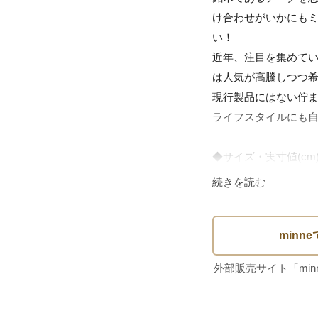
け合わせがいかにも
い！

近年、注目を集めて
は人気が高騰しつつ希
現行製品にはない佇
ライフスタイルにも自
◆サイズ・実寸値(cm)
タテ 22

続きを読む
ヨコ 22

奥行き 7

◆素材

木製、真鍮

◆原産国
