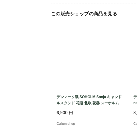
この販売ショップの商品を見る
デンマーク製 SOHOLM Sonja キャンド
デ
ルスタンド 花瓶 北欧 花器 スーホルム 一
n
輪挿し ホルダー 燭台 ヴィンテージ_260
輪
6,900
円
8
731 ig4995
ィ
Callum shop
Ca