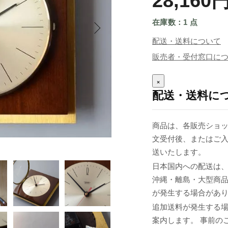
28,160
在庫数：1 点
配送・送料について
販売者・受付窓口に
×
配送・送料に
商品は、各販売ショッ
文受付後、またはご入
送いたします。
日本国内への配送は、
沖縄・離島・大型商
が発生する場合があ
追加送料が発生する
案内します。 事前の