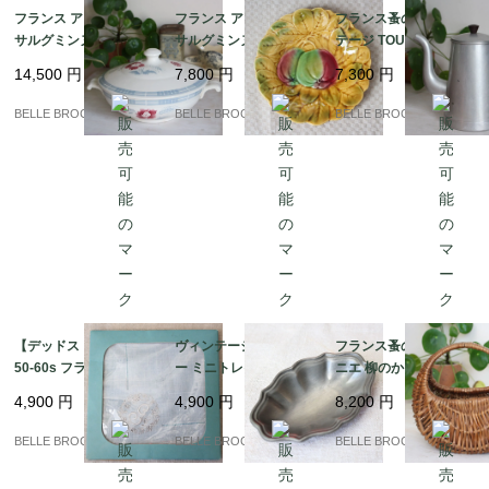
フランス アンティーク
フランス アンティーク
フランス蚤の市 ヴィン
サルグミンヌ / CAROL
サルグミンヌ バルボテ
テージ TOURNUS アル
Eシリーズ 蓋付きレギ
ィーヌ 飾り皿 リンゴと
ミ コーヒーポット 持ち
14,500
円
7,800
円
7,300
円
ュミエ（スープボウ
葉の浮き彫り 19cm Sa
手ベークライト｜フラ
ル） 赤い花とブルーチ
rreguemines｜フラン
ンス発送（到着まで2-3
BELLE BROCANTE
BELLE BROCANTE
BELLE BROCANTE
ェック｜フランス発送
ス発送（到着まで2-3週
週間）
（到着まで2-3週間）
間）
【デッドストック】19
ヴィンテージ ピュータ
フランス蚤の市 ミニパ
50-60s フランス製 ヴ
ー ミニトレイ イタリア
ニエ 柳のかご / 飴色 ブ
ィンテージリネン ハン
製 METALARS 錫製 小
ロカント｜フランス発
4,900
円
4,900
円
8,200
円
カチ 花冠とイニシャル
皿 アクセサリートレイ
送（到着まで2-3週間）
「G」の手刺繍｜フラ
｜フランス発送（到着
BELLE BROCANTE
BELLE BROCANTE
BELLE BROCANTE
ンス発送（到着まで2-3
まで2-3週間）
週間）