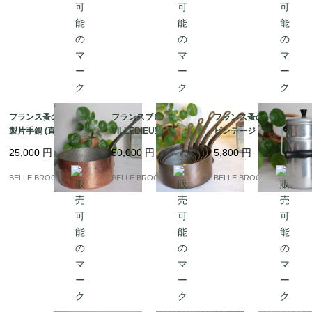
フランス蚤の市発 ★銅
フランスブロカント☆
フランス蚤の市より★
製片手鍋 (直径20cm/深
VILLEDIEU製 重厚2m
ビンテージ アルミ製 ミ
さ10cm)｜フランス発
m厚 銅製片手鍋 5点フ
ルクポット（1L表示）
25,000
円
50,000
円
5,800
円
送（到着まで2-3週間）
ルセット 鋳鉄ハンドル
｜フランス発送（到着
/ コッパー｜フランス発
まで2-3週間）
BELLE BROCANTE
BELLE BROCANTE
BELLE BROCANTE
送（到着まで2-3週間）