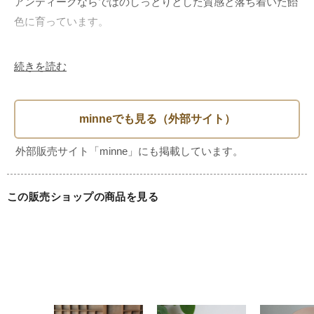
アンティークならではのしっとりとした質感と落ち着いた飴
色に育っています。

手仕事の造形美： ひとつの木から手作業で削り出されてお
続きを読む
り、手に馴染むハンドルのラインや、スコップ部分のなだら
かなカーブが非常に美しい逸品です。

インテリアとして： 近年では、その美しさからキッチンイ
ンテリアのアクセントや、カトラリー立てに入れて飾るオブ
ジェとしても人気が高まっています。

この販売ショップの商品を見る
【コンディション】

長い年月を経たアンティーク品です。経年によるキズやシ
ミ、小さなヒビがありますが、大きなダメージはなく、アン
ティークの風合いとしてお楽しみいただける良好な状態で
す。
