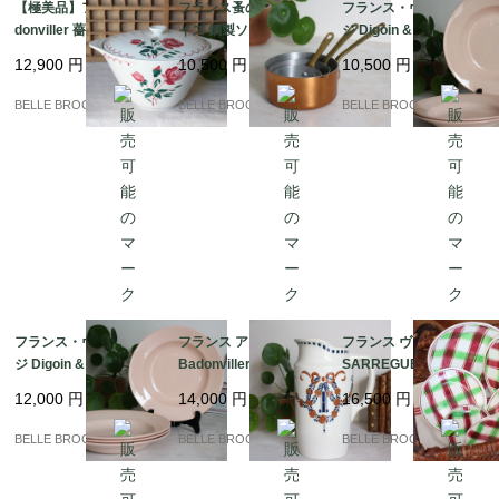
【極美品】フランス Ba
フランス蚤の市 ミニサ
フランス・ヴィンテー
donviller 薔薇のチュリ
イズ 銅製ソースパン 3
ジ Digoin & Sarregue
サイズ　全長24.5ｃｍ、幅8ｃｍ

ーン / ステンシル スー
点セット MADE IN FR
mines ピンクの深皿2
12,900
円
10,500
円
10,500
円
プポット 蓋付き深皿｜
ANCE / 真鍮ハンドル
枚十大皿1枚｜フランス
フランス発送（到着ま
コッパー ミニ片手鍋
発送（到着まで2-3週
BELLE BROCANTE
BELLE BROCANTE
BELLE BROCANTE
で2-3週間）
間）
フランス・ヴィンテー
フランス アンティーク
フランス ヴィンテージ
ジ Digoin & Sarregue
Badonviller バドンヴ
SARREGUEMINES DI
mines ピンクの深皿
ィレ リボンと薔薇のガ
GOIN サルグミンヌ デ
12,000
円
14,000
円
16,500
円
（スープ・パスタプレ
ーランド ピシェ（水差
ィゴワン / SOUSSE チ
ート）4枚セット｜フラ
し）｜フランス発送
ェック柄のプレート バ
BELLE BROCANTE
BELLE BROCANTE
BELLE BROCANTE
ンス発送（到着まで2-3
（到着まで2-3週間）
スク風｜フランス発送
週間）
（到着まで2-3週間）