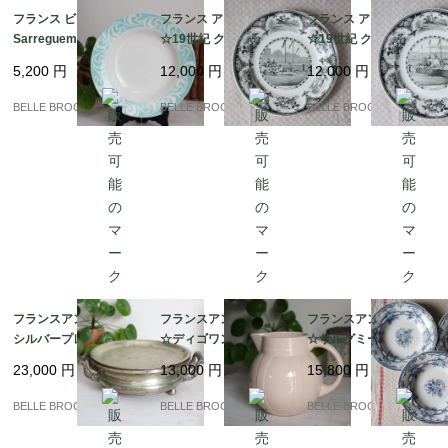
フランス ビンテージ★
フランス アンティーク
フランス アンティーク
Sarreguemines サルグ
☆19世紀 クレイユ・
☆19世紀 クレイユ・
ミンヌ Honfleur ターコ
エ・モントロー Creil e
エ・モントロー Creil e
5,200
円
12,000
円
12,000
円
イズブルーの美しいプ
t Montereau「La Chas
t Montereau「La Cour
レート/皿｜フランス発
se au Cerf」Assiette
se des Haies」Assiett
BELLE BROCANTE
BELLE BROCANTE
BELLE BROCANTE
送（到着まで2-3週間）
Parlante｜フランスか
e Parlante｜フランス
ら発送
から発送
フランスアンティーク/
フランスアンティーク
フランスアンティーク
シルバープレート☆華
☆ディゴワン サルグミ
☆サルグミーヌ スープ
麗な装飾ハンドル付き
ーヌ ピッチャー |Digoi
皿 3枚セット SARREG
23,000
円
13,000
円
15,800
円
保温ディッシュ（フー
n & Sarreguemines パ
UEMINES SERES｜フ
ドウォーマー）｜フラ
ンプキン型 パウダーピ
ランス発送（到着まで2
BELLE BROCANTE
BELLE BROCANTE
BELLE BROCANTE
ンス発送（到着まで2-3
ンク｜フランス発送
-3週間）
週間）
（到着まで2-3週間）