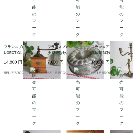
フランスブロカント PE
フランスブロカント 稀
フランスアンティーク
UGEOT G1 プジョー コ
少 繊細な紋様 エンボス
真鍮製 3灯燭台 天使の
ーヒーミル ライオンロ
加工のクグロフ型 スプ
プット カンドラブラ 置
14,800
円
7,000
円
14,800
円
ゴ 蚤の市｜フランス発
リングフォーム ケーキ
き物｜フランス発送
送（到着まで2-3週間）
型 蚤の市｜フランス発
（到着まで2-3週間）
BELLE BROCANTE
BELLE BROCANTE
BELLE BROCANTE
送（到着まで2-3週間）