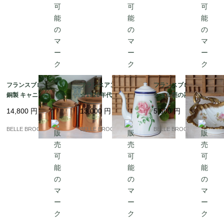
フランスブロカント |
フランスアンティーク
フランスブロカント★
銅製 キャニスター3点
☆1920年代 Japy La R
シェル型の器 ハンド
セット (THÉ / CAFÉ / S
ose ホーロー コーヒー
ル付 Maison Barbier｜
14,800
円
13,000
円
5,600
円
UCRE) | ヴィンテージ
ポット、シャビーシッ
フランス発送（到着ま
雑貨｜フランス発送
クスタイル｜フランス
で2-3週間）
BELLE BROCANTE
BELLE BROCANTE
BELLE BROCANTE
（到着まで2-3週間）
発送（到着まで2-3週
間）