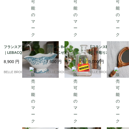
フランスアンティーク
フランス Berger ベル
【フランス職人の一点
｜LEBACQZ & BOUC
ジェ アニゼット カラフ
物】手彫り木製ハンド
HART “LUCERNE” ソ
ェ カンガルー ヴィンテ
ミラー / エコール・ブ
8,900
円
7,600
円
9,000
円
ースボート / サンタマ
ージ 1950s 希少｜フラ
ール出身作家 J.L. Bran
ン / 19世紀末｜フラン
ンス発送（到着まで2-3
dily作｜フランス発送
BELLE BROCANTE
BELLE BROCANTE
BELLE BROCANTE
ス発送（到着まで2-3週
週間）
（到着まで2-3週間）
間）