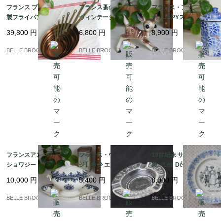
フランス ブロカント 銅
フランス蚤の市 50-60s
フランス・アンティー
製フライパン 7点セッ
ヴィンテージ 小鹿のフ
ク JAPYスタイル ホ
ト 蚤の市 銅鍋 コッパ
ィギュリン バンビ 置物
ーローキャニスター "C
39,800
円
6,800
円
8,900
円
ーパン｜フランス発送
レトロ｜フランス発送
afé" ブルー＆ホワイト
（到着まで2-3週間）
（到着まで2-3週間）
幾何学模様（1920-30
BELLE BROCANTE
BELLE BROCANTE
BELLE BROCANTE
年代頃）｜フランス発
送（到着まで2-3週間）
フランスアンティーク
フランス・ヴィンテー
19世紀末 サルグミンヌ
ショワジー・ル・ロワ
ジ】希少 エビアン(evia
製「Les Délices de la
"GAGNY" ソースポッ
n) CACHAT ガラス灰
Table」果物柄プレート
10,000
円
5,400
円
8,000
円
ト / ソーシエール 蓋付
皿 / 蚤の市 1960-70s｜
フランスアンティーク
｜フランス発送（到着
フランス発送（到着ま
｜フランス発送（到着
BELLE BROCANTE
BELLE BROCANTE
BELLE BROCANTE
まで2-3週間）
で2-3週間）
まで2-3週間）