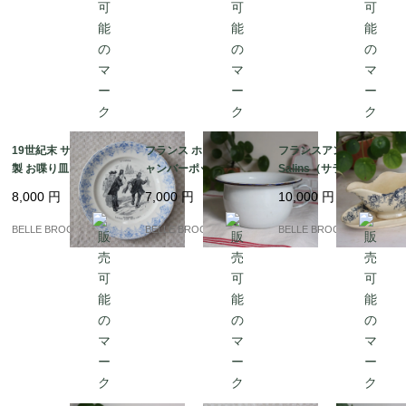
19世紀末 サルグミンヌ
フランス ホーロー製チ
フランスアンティーク
製 お喋り皿「Légume
ャンバーポット 白×ネ
Salins（サラン）窯 勿
s / OIGNONS（玉ね
イビー 持ち手付き ポッ
忘草とガーランドのソ
8,000
円
7,000
円
10,000
円
ぎ）」フランスアンテ
ト 蚤の市｜フランス発
ーシエール / ブルー 19
ィーク プレート｜フラ
送（到着まで2-3週間）
00年代初頭｜フランス
BELLE BROCANTE
BELLE BROCANTE
BELLE BROCANTE
ンス発送（到着まで2-3
発送（到着まで2-3週
週間）
間）