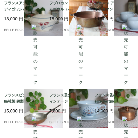
フランスアンティーク
フブロカント 銅製ジャ
フランス アンティーク
ディゴワン＆サルグミ
ムボウル（バサン・
サンタマン（Saint-Am
ンヌ / TULIPES 蓋付き
ア・コンフィチュー
and）MDL 風車刻印 ペ
13,000
円
18,000
円
11,000
円
チュリーン 赤いチュー
ル）｜フランス発送
アのカップ＆ソーサー
リップ柄 1920-50年頃
（到着まで2-3週間）
淡いブルーの陶器｜フ
BELLE BROCANTE
BELLE BROCANTE
BELLE BROCANTE
｜フランス発送（到着
ランス発送（到着まで2
まで2-3週間）
-3週間）
フランスビンテージ Ce
フランス蚤の市 希少 ヴ
フランス蚤の市 希少 Pi
lia社製 銅製フライパン
ィンテージ ポルニック
erre Vergnes Durfort
21cm（刻印あり）本
陶器 カップ＆ソーサー
蓋付き 銅のソースパン
15,000
円
7,800
円
14,000
円
格プロ仕様 錫引き｜フ
/ Cottage（コテージ）
10cm｜フランス発送
ランス発送（到着まで2
シリーズ 手書きのバス
（到着まで2-3週間）
BELLE BROCANTE
BELLE BROCANTE
BELLE BROCANTE
-3週間）
ケット花柄｜フランス
発送（到着まで2-3週