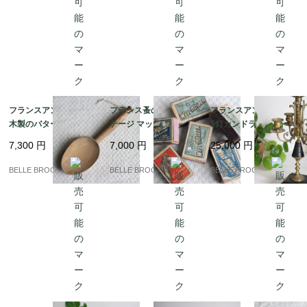
間）
フランスアンティーク
フランス蚤の市 ヴィン
フランスアンティーク
木製のバタースコップ
テージ マッチ箱 6個セ
5灯カンドラブラ 燭台
（Pelle à beurre） 19
ット ドイツ・ベルギー
ナポレオン3世様式 真
7,300
円
7,000
円
25,000
円
世紀〜20世紀初頭 蚤の
製 1920-50年代 アンテ
鍮装飾 19世紀後半｜フ
市｜フランス発送（到
ィーク 蚤の市｜フラン
ランス発送（到着まで2
BELLE BROCANTE
BELLE BROCANTE
BELLE BROCANTE
着まで2-3週間）
ス発送（到着まで2-3週
-3週間）
間）