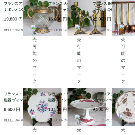
フランスアンティーク
フランス 天使（プッ
フランス 銅製キッチン
ナポレオン3世様式 モ
ト）のキャンドルスタ
ツール 5点セット 壁掛
ールガラスのシュガー
ンド ペア 2客セット 真
けラック付き コッパー
19,800
円
16,000
円
22,000
円
ポット / ボンボニエー
鍮製 ロココ様式 燭台｜
＆ブラス 蚤の市｜フラ
ル 貴婦人の小物入れ｜
フランス発送（到着ま
ンス発送（到着まで2-3
BELLE BROCANTE
BELLE BROCANTE
BELLE BROCANTE
フランス発送（到着ま
で2-3週間）
週間）
で2-3週間）
フランス・リモージュ
フランス・リモージュ
フランスアンティーク
磁器 ヴィンテージ ｜フ
磁器 ヴィンテージ コン
Sarreguemines サルグ
ランス発送（到着まで2
ポティエ / 12角形の高
ミンヌ / ROYAT（ロワ
8,600
円
13,800
円
9,300
円
-3週間）
台皿 ピンクの花模様 Li
イヤル）プレート 茶色
moges Unique｜フラ
｜フランス発送（到着
BELLE BROCANTE
BELLE BROCANTE
BELLE BROCANTE
ンス発送（到着まで2-3
まで2-3週間）
週間）