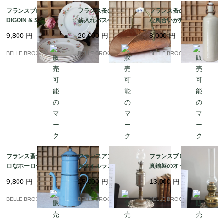
フランスブロカント★
フランス蚤の市★銅製
フランス蚤の市★素朴
DIGOIN & SARREGUE
薪入れバスケット｜フ
な風合いが魅力のアン
MINES お皿7枚｜フラ
ランス発送（到着まで2
ティーク陶器瓶｜フラ
9,800
円
20,000
円
8,000
円
ンス発送（到着まで2-3
-3週間）
ンス発送（到着まで2-3
週間）
週間）
BELLE BROCANTE
BELLE BROCANTE
BELLE BROCANTE
フランス蚤の市★レト
フランスアンティーク
フランスブロカント★
ロなホーローコーヒー
★オイルランプ Lampe
真鍮製のオイルランプ
ポット【シャビーシッ
Pigeon (ランプ・ピジ
STELLA BRENNER｜
9,800
円
15,000
円
13,000
円
クなブルー】｜フラン
ョン)｜フランス発送
フランス発送（到着ま
ス発送（到着まで2-3週
（到着まで2-3週間）
で2-3週間）
BELLE BROCANTE
BELLE BROCANTE
BELLE BROCANTE
間）