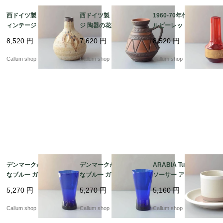
西ドイツ製 Sgrafo ヴ
西ドイツ製 ヴィンテー
1960-70年代 チェコ製
ィンテージ 陶器の花瓶
ジ 陶器の花瓶 Art pott
ルビーレッドの花瓶 ボ
Art pottery Peter Mull
ery 花器 一輪挿し ミッ
ヘミアガラス Jan Gabr
8,520
円
7,620
円
8,520
円
er スグラフォ 花器 一
ドセンチュリー期 フラ
he 花器 グラス フラワ
輪挿し ミッドセンチュ
ワーベース_ig4989
ーベース ヴィンテージ
Callum shop
Callum shop
Callum shop
リー期 フラワーベース
_ig4988
_ig4990
デンマークから きれい
デンマークから きれい
ARABIA Tupa カップ&
なブルー ガラスの花瓶
なブルー ガラスの花瓶
ソーサー アラビア トゥ
コバルトブルー 花器 グ
コバルトブルー 花器 グ
パ フィンランド 北欧
5,270
円
5,270
円
5,160
円
ラス フラワーベース ヴ
ラス フラワーベース ヴ
北欧食器 陶器 アンティ
ィンテージ_ig4987
ィンテージ_ig4986
ーク ヴィンテージ_it44
Callum shop
Callum shop
Callum shop
92