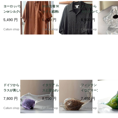
ヨーロッパ古着 レーヨ
USA古着 90's頃 ブラ
ドイツから クリスタル
ンorシルクの半袖ボタ
ックｘ総柄のレーヨン
ガラスのバスケット型
ンダウンシャツ メンズ
半袖シャツ sizeL メン
トレー ボヘミアグラス
5,490
円
6,700
円
8,900
円
Lくらい ブラウン ヴィ
ズ アメリカ ヴィンテー
を彷彿 24%PbO トレイ
ンテージ ダメージ古着
ジ オールド古着_2608
アンティーク ヴィンテ
Callum shop
Callum shop
Callum shop
_260805 if1042
05 if1041
ージ_260721 ig4976
ドイツから パープルガ
イタリア ムラーノグラ
フィンランドから キレ
ラスが美しいユニーク
スと思われるキレイな
イなグリーンマーブル
な魚 オブジェ グラス
ガラスのクジラ オブジ
ガラスの小鳥 オブジェ
7,800
円
8,590
円
7,480
円
フィギュア フィッシュ
ェ Italy Murano Style
北欧 バード オブジェ
アンティーク ヴィンテ
フィギュア ヴィンテー
フィギュア ヴィンテー
Callum shop
Callum shop
Callum shop
ージ_260721 ig4975
ジ_260721 ig4974
ジ_260721 ig4972