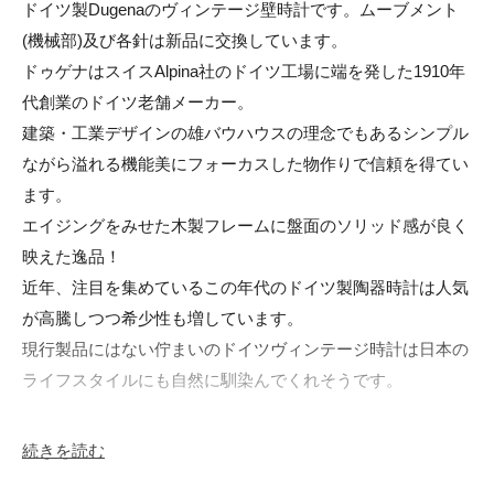
ドイツ製Dugenaのヴィンテージ壁時計です。ムーブメント
(機械部)及び各針は新品に交換しています。

ドゥゲナはスイスAlpina社のドイツ工場に端を発した1910年
代創業のドイツ老舗メーカー。

建築・工業デザインの雄バウハウスの理念でもあるシンプル
ながら溢れる機能美にフォーカスした物作りで信頼を得てい
ます。

エイジングをみせた木製フレームに盤面のソリッド感が良く
映えた逸品！

近年、注目を集めているこの年代のドイツ製陶器時計は人気
が高騰しつつ希少性も増しています。

現行製品にはない佇まいのドイツヴィンテージ時計は日本の
ライフスタイルにも自然に馴染んでくれそうです。

◆サイズ・実寸値(cm)

続きを読む
タテ 25
