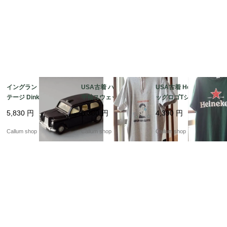
イングランド製 ヴィン
USA古着 ハーフジップ
USA古着 Heineken ビ
テージ Dinky Toys AU
半袖スウェットシャツ
ッグロゴTシャツ sizeL
STIN TAXI ディンキー
メンズS-Mくらい ボデ
メンズ グリーン ハイネ
5,830
円
6,380
円
4,390
円
トイズ オースチンタク
ィビルクラブプリント
ケン アメリカ オールド
シー ミニカー アンティ
アメリカ オールド古着
古着 if1043
Callum shop
Callum shop
Callum shop
ーク_260731 ig4992
_260805 if1044