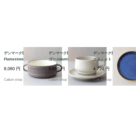
デンマーク製 DANSK
デンマーク製 クイスト
デンマーク製 SOHOLM
Flamestone 持ち手付
ゴー columbia ティー
グラニット 18cm プレ
き スープボウル 器 ク
カップ＆ソーサー コロ
ート お皿 スーホルム G
8,080
円
9,650
円
4,720
円
イストゴー J.H.Quistg
ンビア B&G Bing & Gr
RANIT 北欧食器 北欧雑
aard 北欧ヴィンテージ
ondahl J.H.Quistgaard
貨 ヴィンテージ アンテ
Callum shop
Callum shop
Callum shop
アンティーク_it4611
北欧ヴィンテージ アン
ィーク_it4598
ティーク_it4607