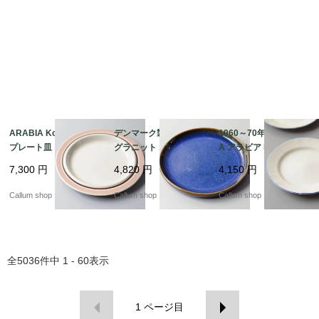
ARABIA Koralli 20cm
デンマーク製 SOHOLM
1960～70年代 ARABI
プレート皿 アラビア コ
グラニット 18cm プレ
A アラビア Lilja 17cm
ラーリ コーラリ 北欧食
ート お皿 スーホルム G
プレート お皿 リリヤ L
7,300
円
4,820
円
4,150
円
器 フィンランド 北欧
RANIT 北欧食器 北欧雑
aila Hakala 北欧 食器
ヴィンテージ アンティ
貨 ヴィンテージ アンテ
フィンランド 陶器 ヴィ
Callum shop
Callum shop
Callum shop
ーク_it4255
ィーク_it4252
ンテージ_it4701
全
5036
件中
1 - 60
表示
1
ページ目