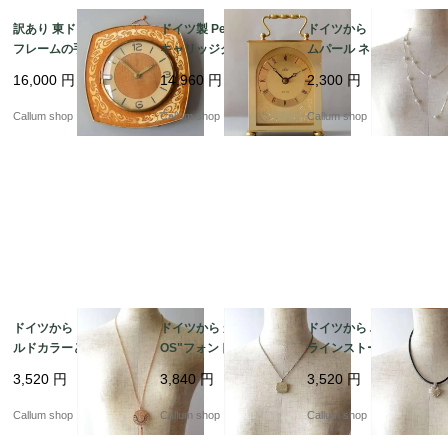
訳あり 東ドイツ製 木製
ドイツ製 Peter 真鍮の
ドイツから コスチュー
フレームの手巻き 壁時
キャリッジクロック 置
ムパール ネックレス ロ
計 吊り下げ式 ウッド
き時計 枕時計 デスクク
ング コスチュームジュ
16,000
円
14,960
円
2,300
円
クロック 壁掛け時計 ヴ
ロック ミッドセンチュ
エリー アクセサリー ア
ィンテージ_260724 ic
リー ヴィンテージ_260
ンティーク_260727 ia
Callum shop
Callum shop
Callum shop
0130
724 ic0129
0046
ドイツから ピンクゴー
ドイツから かわいい"S
ドイツから ハート型の
ルドカラーとラインス
OS"フォントのロケッ
ラインストーンチャー
トーンメダルのペンダ
トペンダント コスチュ
ム ペンダント コスチュ
3,520
円
3,840
円
3,520
円
ント コスチュームジュ
ームジュエリー アクセ
ームジュエリー アクセ
エリー アクセサリー ア
サリー アンティーク_2
サリー アンティーク_2
Callum shop
Callum shop
Callum shop
ンティーク ia0045
60727 ia0044
60727 ia0043