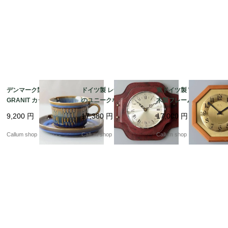
デンマーク製 SOHOLM
ドイツ製 レザータッチ
東ドイツ製 WEIMAR
GRANIT カップ＆ソー
のユニークなフレーム
木製フレームｘ真鍮盤
サー スーホルム グラニ
壁時計 壁掛け時計 アン
壁時計 ウッドｘブラス
9,200
円
17,380
円
17,000
円
ット 北欧食器 北欧雑貨
ティーク ヴィンテージ
クロック 壁掛け時計 ヴ
ヴィンテージ アンティ
_260724 ic0133
ィンテージ_260724 ic
Callum shop
Callum shop
Callum shop
ーク_it4593
0131