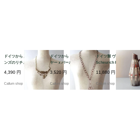
ドイツから 真鍮orブロ
ドイツから コパーワイ
ドイツ製 ヴィンテージ
ンズのリチュアルなペ
ヤーｘパールビーズの
Scheurich Fat Lava Va
ンダント コスチューム
ペンダント 銅線 コスチ
se 花瓶 花器 ファット
4,390
円
3,520
円
11,880
円
ジュエリー アクセサリ
ュームジュエリー アク
ラバー ミッドセンチュ
ー アンティーク_2607
セサリー アンティーク
リー期 フラワーベース
Callum shop
Callum shop
Callum shop
27 ia0042
_260727 ia0041
アンティーク_ig4991