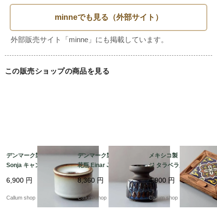
ヨコ 25

奥行き 4

◆素材

木製

この販売ショップの商品を見る
◆原産国

ドイツ

◆状態・注意点

USED

ガラスカバーの本体への留め具が欠損しているためビスで簡
デンマーク製 SOHOLM
デンマーク製 SOHOLM
メキシコ製 ヴィンテー
Sonja キャンドルスタ
花瓶 Einar Johansen
ジ タラベラ風タイルと
易的に留められています(写真9枚目)。使用に障るものではあ
ンド 花瓶 北欧 花器 ス
ネイビー 北欧 花器 ス
木製のトリベット 陶板
りません。

6,900
円
8,360
円
4,900
円
ーホルム 一輪挿し ホル
ーホルム 一輪挿し キャ
オブジェ 花台やトレー
単3電池x1で稼働します。

ダー 燭台 ヴィンテージ
ンドルスタンド ホルダ
としても フォークアー
Callum shop
Callum shop
Callum shop
_260731 ig4995
ー ヴィンテージ_2607
ト アンティーク_2607
31 ig4994
31 ig4993