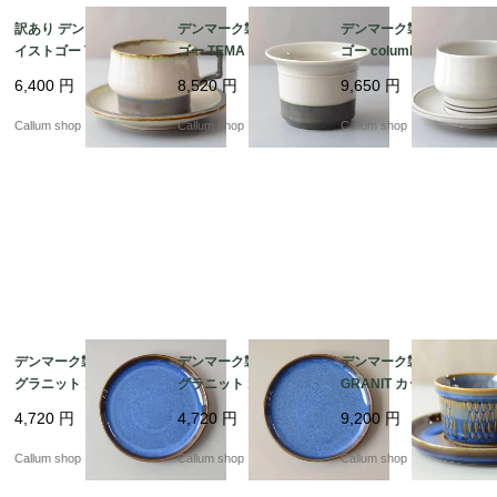
訳あり デンマーク製 ク
デンマーク製 クイスト
デンマーク製 クイスト
イストゴー TEMA ティ
ゴー TEMA ボウル 鉢
ゴー columbia ティー
ーカップ＆ソーサー テ
器 ティーマ B&G Bing
カップ＆ソーサー コロ
6,400
円
8,520
円
9,650
円
ィーマ B&G Bing & Gr
& Grondahl J.H.Quistg
ンビア B&G Bing & Gr
ondahl J.H.Quistgaard
aard 北欧ヴィンテージ
ondahl J.H.Quistgaard
Callum shop
Callum shop
Callum shop
北欧ヴィンテージ アン
アンティーク_it4610
北欧ヴィンテージ アン
ティーク_it4608
ティーク_it4606
デンマーク製 SOHOLM
デンマーク製 SOHOLM
デンマーク製 SOHOLM
グラニット 18cm プレ
グラニット 18cm プレ
GRANIT カップ＆ソー
ート お皿 スーホルム G
ート お皿 スーホルム G
サー スーホルム グラニ
4,720
円
4,720
円
9,200
円
RANIT 北欧食器 北欧雑
RANIT 北欧食器 北欧雑
ット 北欧食器 北欧雑貨
貨 ヴィンテージ アンテ
貨 ヴィンテージ アンテ
ヴィンテージ アンティ
Callum shop
Callum shop
Callum shop
ィーク_it4596
ィーク_it4597
ーク_it4595