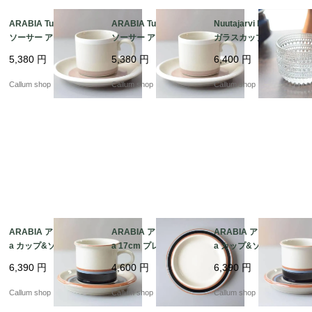
ARABIA Tupa カップ&
ARABIA Tupa カップ&
Nuutajarvi Kastehelmi
ソーサー アラビア トゥ
ソーサー アラビア トゥ
ガラスカップ ヌータヤ
パ フィンランド 北欧
パ フィンランド 北欧
ルヴィ カステヘルミ A
5,380
円
5,380
円
6,400
円
北欧食器 陶器 アンティ
北欧食器 陶器 アンティ
rabia時代 ヴィンテー
ーク ヴィンテージ_it44
ーク ヴィンテージ_it44
ジ Oiva Toikka オイヴ
Callum shop
Callum shop
Callum shop
89
88
ァトイッカ_it4485
ARABIA アラビア Taik
ARABIA アラビア Taik
ARABIA アラビア Taik
a カップ&ソーサー タ
a 17cm プレート お皿
a カップ&ソーサー タ
イカ 北欧食器 フィンラ
タイカ 北欧食器 フィン
イカ 北欧食器 フィンラ
6,390
円
4,600
円
6,390
円
ンド ヴィンテージ アン
ランド 北欧 ヴィンテー
ンド ヴィンテージ アン
ティーク_it4433
ジ アンティーク_it443
ティーク_it4431
Callum shop
Callum shop
Callum shop
7