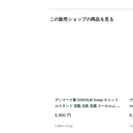
この販売ショップの商品を見る
デンマーク製 SOHOLM Sonja キャンド
デ
ルスタンド 花瓶 北欧 花器 スーホルム 一
n
輪挿し ホルダー 燭台 ヴィンテージ_260
輪
6,900
円
8
731 ig4995
ィ
Callum shop
Ca