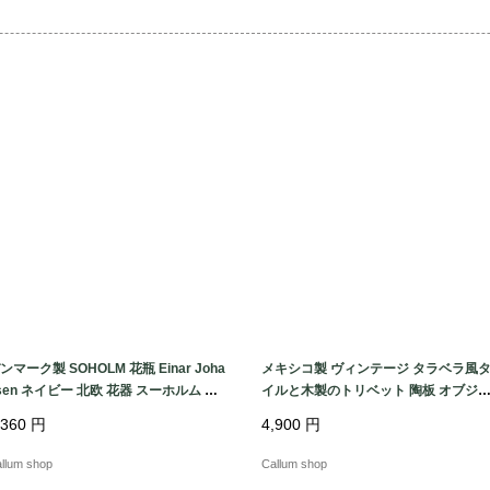
◆状態・注意点

USED

使用感ございますが目
ンマーク製 SOHOLM 花瓶 Einar Joha
メキシコ製 ヴィンテージ タラベラ風
sen ネイビー 北欧 花器 スーホルム 一
イルと木製のトリベット 陶板 オブジ
挿し キャンドルスタンド ホルダー ヴ
花台やトレーとしても フォークアート
,360
円
4,900
円
ンテージ_260731 ig4994
アンティーク_260731 ig4993
llum shop
Callum shop