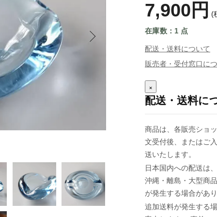
7,900円
(
在庫数：1 点
配送・送料について
販売者・受付窓口に
×
配送・送料に
商品は、各販売ショッ
文受付後、またはご入
送いたします。
日本国内への配送は、
沖縄・離島・大型商
が発生する場合があ
追加送料が発生する