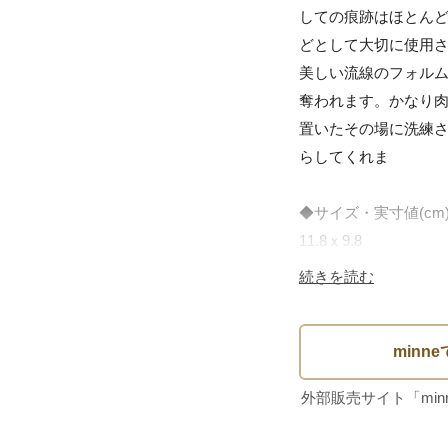
しての痕跡はほとん
どとして大切に使用さ
美しい流線のフォル
奪われます。かなり肉
置いたその場に洗練
らしてくれま

◆サイズ・実寸値(cm)
11.8ｘ9.8

高さ 5.4

続きを読む
◆素材

ガラス

◆原産国

デンマーク
