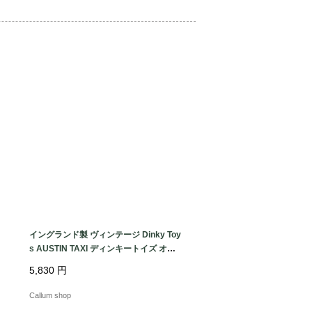
立つ汚れやダメージはありません。

タ
イングランド製 ヴィンテージ Dinky Toy
ェ
s AUSTIN TAXI ディンキートイズ オー
スチンタクシー ミニカー アンティーク_
5,830
円
260731 ig4992
Callum shop