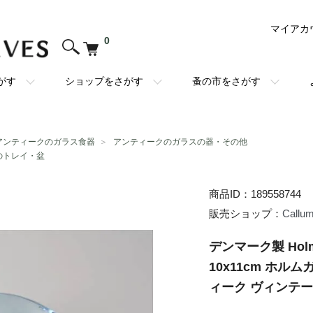
マイアカ
0
がす
ショップをさがす
蚤の市をさがす
アンティークのガラス食器
＞
アンティークのガラスの器・その他
のトレイ・盆
商品ID：189558744
販売ショップ：
Callu
デンマーク製 Holme
10x11cm ホル
ィーク ヴィンテージ_2