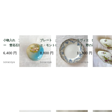
小物入れ アラバスタ
プレート クレイユ・
ラヴィエ ひし形プレ
ー 雪花石膏 イタリ
エ・モントロー 平皿 蔦
ート 野の花 オード
ア製 天然石 花プリ
レリーフ デザート
ブル プチガトー お
6,400
円
8,800
円
10,800
円
ント
19twm84-2
やつおつまみ 2枚セッ
ト 19twm70
soracoya
soracoya
soracoya