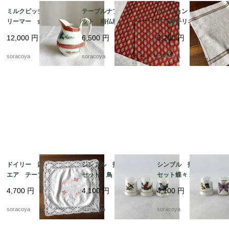
ミルクピッチャー ク
テーブルナプキン2枚セ
トーション バスク織
リーマー 金彩格子
ット 南仏柄 ランチ
り 厚手リネン キッ
花ブーケ手描き クラシ
ョンマット ヴァルド
チンクロス 天然素
12,000
円
6,500
円
6,200
円
ックスタイル 19twm
ローム ハンカチ ソ
材 麻 テーブルマッ
57
レイアード マルチク
ト 生成りベージュ 1
soracoya
soracoya
soracoya
ロス 12cler3
2cler4
ドイリー 四角 スク
シンブル 指ぬき 3個
シンブル 指ぬき 3個
エア テーブルマッ
セット 鳥 小鳥 裁縫
セット蝶々 裁縫道具 1
ト 花刺繍 12CLda1
道具 12otef2-8
2otef2-9
4,700
円
4,100
円
4,100
円
9-４
soracoya
soracoya
soracoya