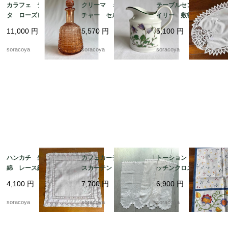
カラフェ デキャン
クリーマ ミルクピッ
テーブルセンター ド
タ ローズピンク アー
チャー セルトマンヴ
イリー 敷物 レース
ルデコ 水差し 19tw
ァイデン ババリア 1
リネン オーバル型 12
11,000
円
5,570
円
5,100
円
m16
2kwew13
clec3
soracoya
soracoya
soracoya
ハンカチ 生成り色木
カフェカーテン レー
トーション ２枚組 キ
綿 レース縁取り 白
スカーテン とんぼ刺
ッチンクロス テーブ
糸刺繍 ティーナプキ
繍 ２枚組 12cleh22
ルマット イタリア
4,100
円
7,700
円
6,900
円
ン 19cld37
製 レトロ カラフル
ヴィンテージ 12clem
soracoya
soracoya
soracoya
23