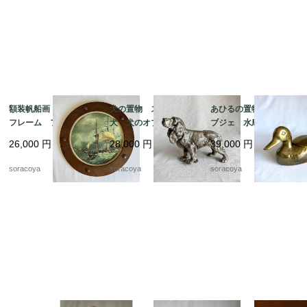
額装帆船画 木製丸型
犬の置物 スパニエル
あひるの置物 真鍮オ
フレーム フランス
犬 犬のオブジェ 猟
ブジェ 水鳥 小物入
マリン 荒天 航海 1
犬 メタルオブジェ 19
れ 19otｍ14-5
26,000
円
28,000
円
39,000
円
9otm18-1
otk30
soracoya
soracoya
soracoya