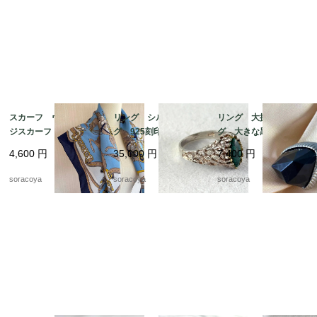
スカーフ ヴィンテー
リング シルバーリン
リング 大振りリン
ジスカーフ ネイビー
グ 925刻印 クジャ
グ 大きな黒い飾り 1
フレーム 馬 騎兵隊
ク石 マラカート 13
4号 12acef15
4,600
円
35,000
円
7,400
円
12acet15
号 グリーンマーブル
ストーン 銀細工 天
soracoya
soracoya
soracoya
然石