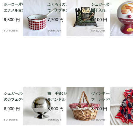
ホーロー片手鍋 白
ふくろうのナプキンた
シュガーポット型 お
エナメル赤チェック
て ナプキンスタン
菓子入れ ミニフィナ
ダミエ BB社 19kw
ド ナプキンホルダ
ンシェオレンジの缶
9,500
円
7,700
円
9,100
円
m11
ー アイアン 鉄製
ビスキュイテリエ・
レターラック 12twet6
ド・ブルゴーニュ マ
soracoya
soracoya
soracoya
ドレーヌ広告 12kwe
s6
シュガーポット パリ
籠 手提げかご ダブ
ヴィンテージスカー
のカフェグッズ お砂
ルハンドル バスケッ
フ レッド×ネイビー
糖入れ ドーム型 カ
ト パニエ ピクニッ
バルーン ドット柄
6,900
円
8,900
円
7,700
円
フェインテリア 12twd
ク 12otek18
シルク フランス 19
w3-2
acm31-5
soracoya
soracoya
soracoya