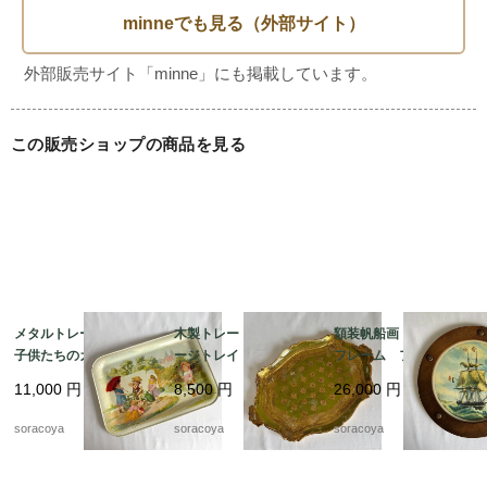
この販売ショップの商品を見る
メタルトレー 大型
木製トレー ヴィンテ
額装帆船画 木製丸型
子供たちのガーデニン
ージトレイ イタリア
フレーム フランス
グ 植え込み お庭ジ
ン工芸 取っ手付き
マリン 晴天 航海 19
11,000
円
8,500
円
26,000
円
ョーロ花籠 19kwm75
ゴールドグリーン 19ot
otm18-2
m5
soracoya
soracoya
soracoya