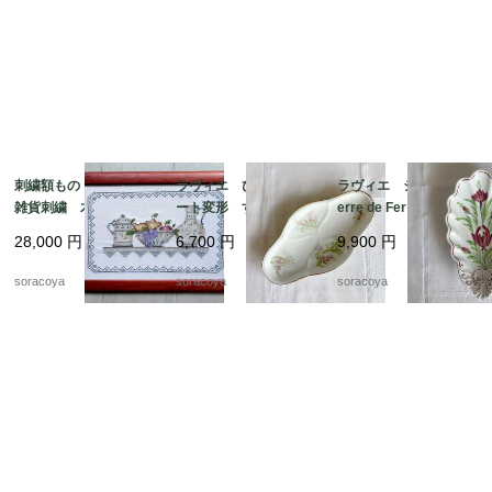
刺繍額もの キッチン
ラヴィエ ひし形プレ
ラヴィエ シェル型 T
雑貨刺繍 木製フレー
ート変形 すずらん
erre de Fer トゥール
ム ポット ボール
前菜オードブル プチ
ドフェール ペクソン
28,000
円
6,700
円
9,900
円
ピッチャー フルー
ガトー おやつ 19tw
ヌ窯 19twm36-2
ツ 12oter19
m34
soracoya
soracoya
soracoya