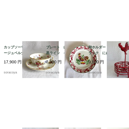
カップソーサー リモ
プレート にわとり
卵ホルダー ワイヤー
ージュベルナルド フ
黒ライン イエローポ
ラック にわとり 雄
ローラル 金彩 ヴィ
イント 飾り皿 雄
鶏 赤ワイヤー ワイ
17,900
円
7,300
円
9,100
円
ンテージ 12twep3
鶏 リュネビル 19twm
ヤーエッグバスケット
22
12kwem22
soracoya
soracoya
soracoya