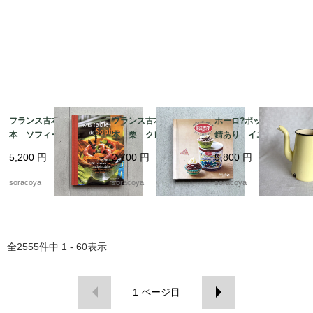
フランス古本 レシピ
フランス古本 レシピ
ホーロ?ポット 蓋なし
本 ソフィーのお料理
本 栗 クレマン・フ
錆あり イエロー ア
本 100レシピ 12ps
ォジェ マロンクリー
ウトドア 水差し 花
5,200
円
2,700
円
5,800
円
eh17-1
ム 12pseg20-2
瓶 ガーデニング 12
kwdy4
soracoya
soracoya
soracoya
全
2555
件中
1 - 60
表示
1
ページ目