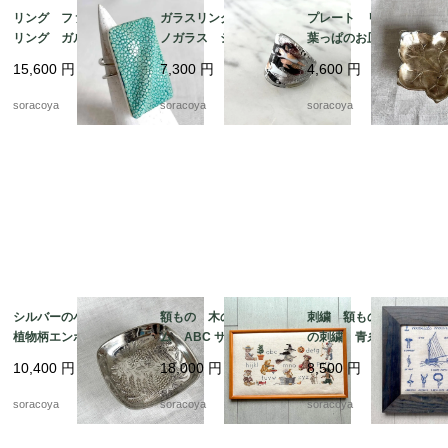
リング ファッション
ガラスリング ムラー
プレート リーフ型
リング ガルーシャ
ノガラス シルバーベ
葉っぱのお皿 WMF
スティングレイ エイ
ース 12号 メタリッ
ぶどうの葉っぱ 12ot
15,600
円
7,300
円
4,600
円
革 スクウェアモチー
クカラー 12acen15-2
em10
フ 9-10号フリーサイ
soracoya
soracoya
soracoya
ズ 12aceb16
シルバーの小物入れ
額もの 木のフレー
刺繍 額もの ヨット
植物柄エンボス gelb
ム ABC サンプラー
の刺繍 青糸 青フレ
社製 シルバープレー
くま クロスステッ
ーム 12otdg45-2
10,400
円
18,000
円
8,500
円
ト 12otec11
チ 図案 クマの物
語 12oter11
soracoya
soracoya
soracoya