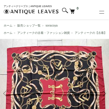
アンティークリーブス｜ANTIQUE LEAVES
0
ホーム
＞
販売ショップ一覧
＞
soracoya
ホーム
＞
アンティークの古着・ファッション雑貨
＞
アンティークの【古着】