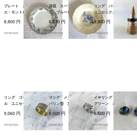
プレート クレイユ・
深皿 スープ皿 青
リング バイカラー
エ・モントロー 平皿 蔦
花 ブルーローズ ス
ユニセックス メン
レリーフ デザート
テンシル柄 ディゴワ
ズ 20号 スカーフリ
8,800
円
6,070
円
9,900
円
19twm84-1
ン サルグミンヌ 19t
ングとしても 12aceh
wm70-3
20-5
soracoya
soracoya
soracoya
リング ゴールドメタ
リング メタル タン
イヤリング 丸渦巻
ル ユニセックス メ
バリン型 18号 ファ
グリーン ネイビー
ンズ 24号 スカーフ
ッションリング スカ
エナメル加工 19ach8
9,060
円
8,500
円
6,600
円
リングとしても 12ac
ーフリングにも 12acc
cm13-2
m13-4
soracoya
soracoya
soracoya