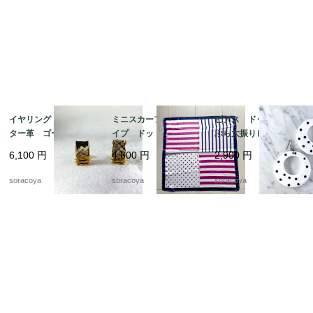
イヤリング アリゲー
ミニスカーフ ストラ
ピアス ドット ぶら
ター革 ゴールドカラ
イプ ドット ビビッ
ぶら大振りピアス 軽
ー スクウェア型 19
ド ピンク ネイビ
くて大きいピアス 12
6,100
円
4,600
円
2,900
円
ach8-4
ー 12acdf20
acce5
soracoya
soracoya
soracoya