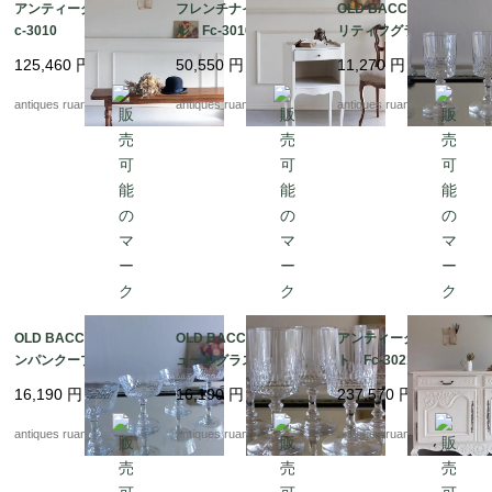
アンティークベンチ F
フレンチナイトテーブ
OLD BACCARAT アペ
c-3010
ル Fc-3016
リティフグラス Fc-3
050G
125,460
円
50,550
円
11,270
円
antiques ruan
antiques ruan
antiques ruan
OLD BACCARAT シャ
OLD BACCARAT リキ
アンティークチェス
ンパンクープ Fc-305
ュールグラス Fc-305
ト Fc-3021A
0F
0E
16,190
円
16,190
円
237,570
円
antiques ruan
antiques ruan
antiques ruan