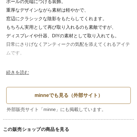
ポールの先端につける装飾。

重厚なデザインながら素材は軽やかで、

窓辺にクラシックな陰影をもたらしてくれます。

もちろん実用として再び取り入れるのも素敵ですが、

ディスプレイや什器、DIYの素材として取り入れても。

日常にさりげなくアンティークの気配を添えてくれるアイテ
ムです。

【SＩZＥ】

続きを読む
-リング-

Φ:約7.0cm

Φ:約5.0cm(内寸)

-装飾長さ-

約12.5cm

多少の誤差はご了承ください。

この販売ショップの商品を見る