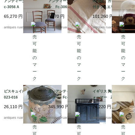
アンティークチェア F
アンティークトーショ
19世紀 ガラスドーム
c-3056 A
ン Fc-3066
付きジュエリークッシ
ョン Fc-3047A
65,270
円
5,570
円
101,260
円
antiques ruan
antiques ruan
antiques ruan
ビスキュイポット Fe
黒いアンティークカウ
イギリス 陶製フットウ
023-016
ンター Fc-3020
ォーマー ZA10103
26,110
円
345,990
円
24,220
円
antiques ruan
antiques ruan
antiques ruan