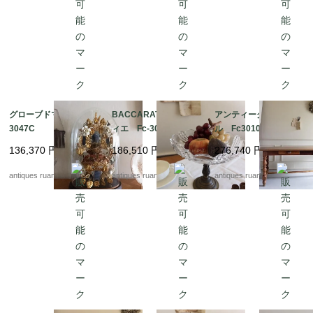
グローブドマリエ Fc-
BACCARAT コンポテ
アンティークテーブ
3047C
ィエ Fc-3048A
ル Fc3010
136,370
円
186,510
円
276,740
円
antiques ruan
antiques ruan
antiques ruan