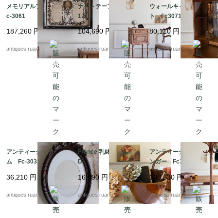
メモリアルフレーム F
ナイトテーブル Fc30
ウォールキャビネッ
c-3061
17
ト Fc3071
187,260
円
104,690
円
80,110
円
antiques ruan
antiques ruan
antiques ruan
アンティークフレー
France 乳鉢 Fc-3042
アンティークコートハ
ム Fc-3031a
D
ンガー Fc3030A
36,210
円
16,490
円
108,630
円
antiques ruan
antiques ruan
antiques ruan