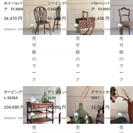
ホイールバックチェ
ソーイングボックス F
バルーンバックチェ
ア Fc3006B
C3027D
ア Fc3007A
34,470
円
50,550
円
71,430
円
antiques ruan
antiques ruan
antiques ruan
サービングテーブル F
デミジョンボトル Fc-
テラコッタベース Fc-
c-3028A
3049
3067
104,690
円
28,090
円
11,310
円
antiques ruan
antiques ruan
antiques ruan