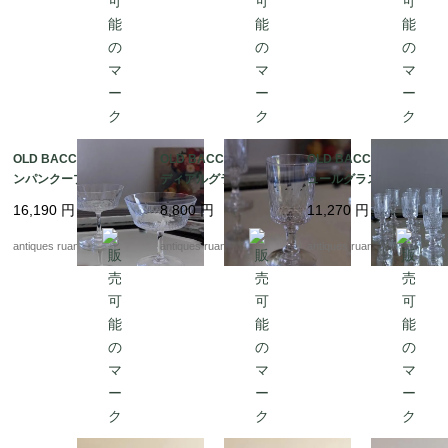
OLD BACCARAT シャ
OLD BACCARAT コー
OLD BACCARAT リキ
ンパンクープ Fc-305
ディアルグラス Fc-3
ュールグラス Fc-3050
0C
050B
A
16,190
円
8,800
円
11,270
円
antiques ruan
antiques ruan
antiques ruan