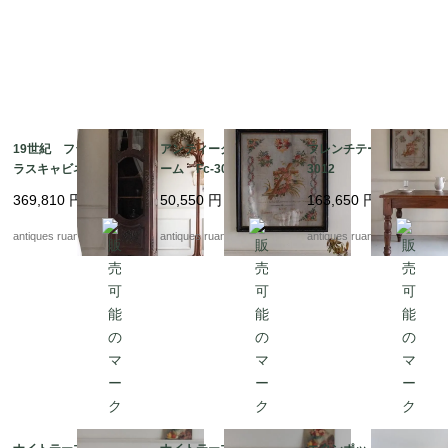
19世紀 フランスのガ
アンティーク刺繍フレ
フレンチテーブル Fc-
ラスキャビネット Fc-
ーム Fc-3062
3012
3026
369,810
円
50,550
円
163,650
円
antiques ruan
antiques ruan
antiques ruan