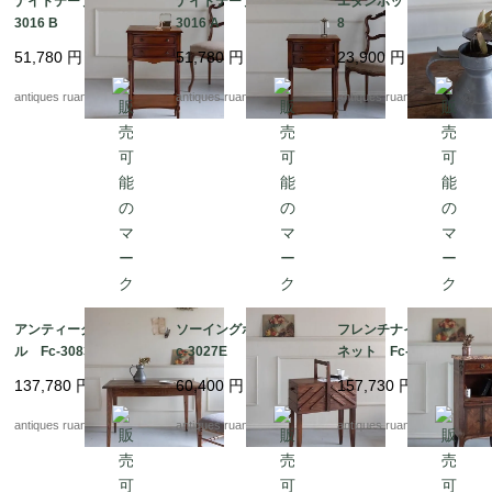
ナイトテーブル B Fc-
ナイトテーブル A Fc-
エタンポット Fc-303
3016 B
3016 A
8
51,780
円
51,780
円
23,900
円
antiques ruan
antiques ruan
antiques ruan
アンティークテーブ
ソーイングボックス F
フレンチナイトキャビ
ル Fc-3083
c-3027E
ネット Fc-3017
137,780
円
60,400
円
157,730
円
antiques ruan
antiques ruan
antiques ruan