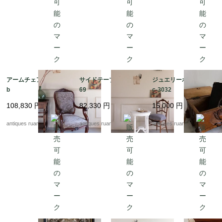
アームチェア Fc1005
サイドテーブル Fc30
ジュエリーボックス F
b
69
c-3032
108,830
円
82,330
円
15,000
円
antiques ruan
antiques ruan
antiques ruan