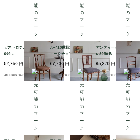
ビストロチェア Fc-3
ルイ16世様式 アンテ
アンティークチェア F
006 a
ィークチェア Fc-308
c-3056 B
2
52,950
円
67,730
円
65,270
円
antiques ruan
antiques ruan
antiques ruan