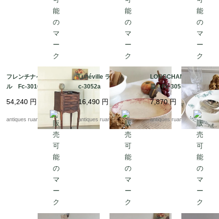
フレンチナイトテーブ
Lunéville ラヴィエ F
LONGCHAMP スープ
ル Fc-3016A
c-3052a
皿 Fc-3053
54,240
円
16,490
円
7,870
円
antiques ruan
antiques ruan
antiques ruan