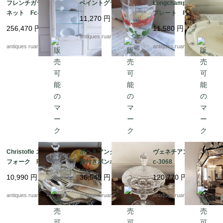
フレンチガラスキャビ
ペイントグラス
Longchamp オーバル
ネット Fc-3115
プレート Fc-3052
11,270
円
256,470
円
11,580
円
antiques ruan
antiques ruan
antiques ruan
Christofle スプーン＆
ボヘミアンクリスタル
ヴェネチアンミラー F
フォーク Fc-3060
蓋付きボンボニエー
c-3068
ル Fc-3048
10,990
円
36,540
円
120,770
円
antiques ruan
antiques ruan
antiques ruan