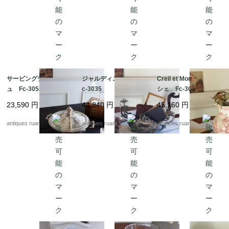
サービングディッシ
ジャルディニエール F
Creil et Montereau ピ
ュ Fc-3052b
c-3035
シェ Fc-3051
23,590
円
44,840
円
45,160
円
antiques ruan
antiques ruan
antiques ruan