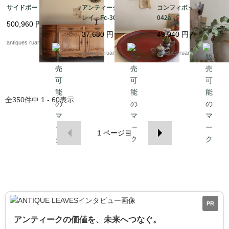
サイドボード Fc3022
アンティークメタルト
コンフィポット Fc-3
レイ Fc-3037
042a
500,960
円
37,680
円
49,040
円
antiques ruan
antiques ruan
antiques ruan
全
350
件中
1 - 60
表示
1
ページ目
PR
アンティークの価値を、未来へつなぐ。