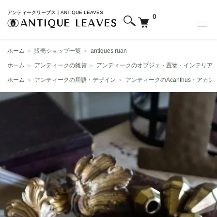
アンティークリーブス｜ANTIQUE LEAVES
0
ホーム
＞
販売ショップ一覧
＞
antiques ruan
ホーム
＞
アンティークの雑貨
＞
アンティークのオブジェ・置物・インテリア
ホーム
＞
アンティークの用語・デザイン
＞
アンティークのAcanthus・アカン