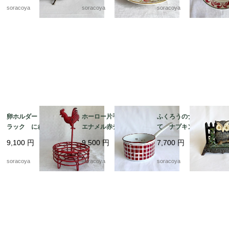
22
soracoya
soracoya
soracoya
卵ホルダー ワイヤー
ホーロー片手鍋 白
ふくろうのナプキンた
ラック にわとり 雄
エナメル赤チェック
て ナプキンスタン
鶏 赤ワイヤー ワイ
ダミエ BB社 19kw
ド ナプキンホルダ
9,100
円
9,500
円
7,700
円
ヤーエッグバスケット
m11
ー アイアン 鉄製
12kwem22
レターラック 12twet6
soracoya
soracoya
soracoya