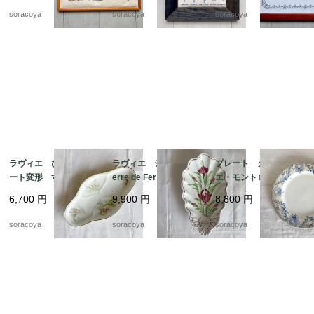
語 12oter11
ツ 12oter19
soracoya
soracoya
soracoya
ラヴィエ ひし形プレ
ラヴィエ シェル型 T
プレート クレイユ・
ート変形 すずらん
erre de Fer トゥール
エ・モントロー 平皿 蔦
前菜オードブル プチ
ドフェール ペクソン
レリーフ デザート
6,700
円
9,900
円
8,800
円
ガトー おやつ 19tw
ヌ窯 19twm36-2
19twm84-1
m34
soracoya
soracoya
soracoya