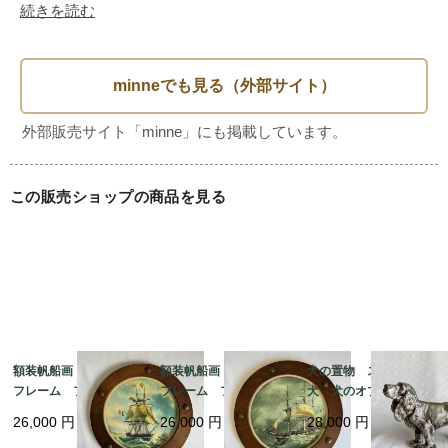
■素材： クリスタルガラス　真鍮

続きを読む
■ブランド：　不明

■入荷数：　　1セット

この販売ショップの商品を見る
額装帆船画 木製丸型
額装帆船画 木製丸型
犬の置物 スパニエル
フレーム フランス
フレーム フランス
犬 犬のオブジェ 猟
マリン 晴天 航海 19
マリン 荒天 航海 1
犬 メタルオブジェ 19
26,000
円
26,000
円
28,000
円
otm18-2
9otm18-1
otk30