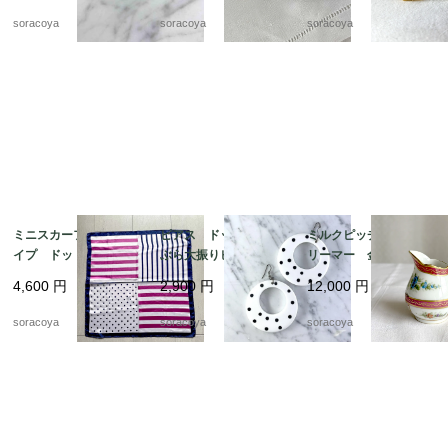
m13-4
soracoya
soracoya
soracoya
ミニスカーフ ストラ
ピアス ドット ぶら
ミルクピッチャー ク
イプ ドット ビビッ
ぶら大振りピアス 軽
リーマー 金彩格子
ド ピンク ネイビ
くて大きいピアス 12
花ブーケ手描き クラシ
4,600
円
2,900
円
12,000
円
ー 12acdf20
acce5
ックスタイル 19twm
57
soracoya
soracoya
soracoya