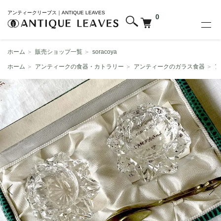
アンティークリーブス｜ANTIQUE LEAVES
0
ホーム
＞
販売ショップ一覧
＞
soracoya
ホーム
＞
アンティークの食器・カトラリー
＞
アンティークのガラス食器
＞
ア