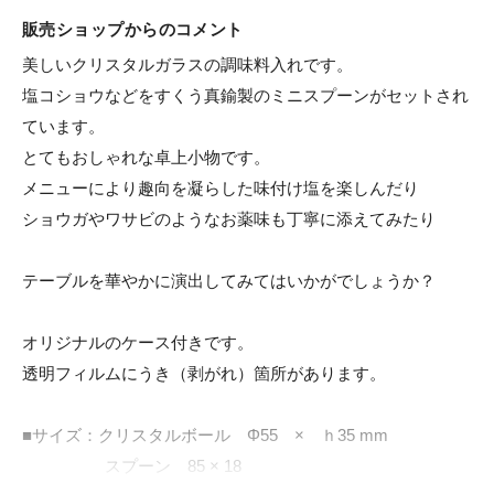
販売ショップからのコメント
美しいクリスタルガラスの調味料入れです。

塩コショウなどをすくう真鍮製のミニスプーンがセットされ
ています。

とてもおしゃれな卓上小物です。

メニューにより趣向を凝らした味付け塩を楽しんだり

ショウガやワサビのようなお薬味も丁寧に添えてみたり

テーブルを華やかに演出してみてはいかがでしょうか？

オリジナルのケース付きです。

透明フィルムにうき（剥がれ）箇所があります。

■サイズ：クリスタルボール　Φ55　×　ｈ35 mm

　　　　　スプーン　85 × 18
