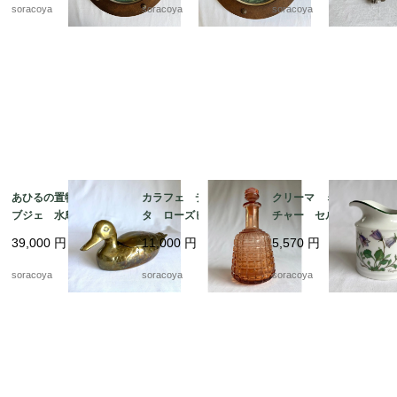
soracoya
soracoya
soracoya
あひるの置物 真鍮オ
カラフェ デキャン
クリーマ ミルクピッ
ブジェ 水鳥 小物入
タ ローズピンク アー
チャー セルトマンヴ
れ 19otｍ14-5
ルデコ 水差し 19tw
ァイデン ババリア 1
39,000
円
11,000
円
5,570
円
m16
2kwew13
soracoya
soracoya
soracoya