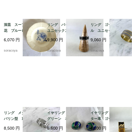
深皿 スープ皿 青
リング バイカラー
リング ゴールドメタ
花 ブルーローズ ス
ユニセックス メン
ル ユニセックス メ
テンシル柄 ディゴワ
ズ 20号 スカーフリ
ンズ 24号 スカーフ
6,070
円
9,900
円
9,060
円
ン サルグミンヌ 19t
ングとしても 12aceh
リングとしても 12ac
wm70-3
20-5
cm13-2
soracoya
soracoya
soracoya
リング メタル タン
イヤリング 丸渦巻
イヤリング アリゲー
バリン型 18号 ファ
グリーン ネイビー
ター革 ゴールドカラ
ッションリング スカ
エナメル加工 19ach8
ー スクウェア型 19
8,500
円
6,600
円
6,100
円
ーフリングにも 12acc
ach8-4