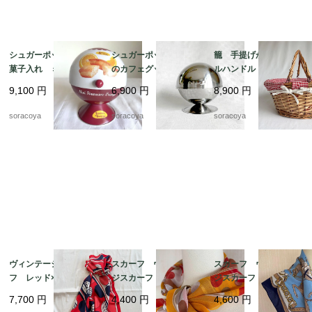
シュガーポット型 お
シュガーポット パリ
籠 手提げかご ダブ
菓子入れ ミニフィナ
のカフェグッズ お砂
ルハンドル バスケッ
ンシェオレンジの缶
糖入れ ドーム型 カ
ト パニエ ピクニッ
9,100
円
6,900
円
8,900
円
ビスキュイテリエ・
フェインテリア 12twd
ク 12otek18
ド・ブルゴーニュ マ
w3-2
soracoya
soracoya
soracoya
ドレーヌ広告 12kwe
s6
ヴィンテージスカー
スカーフ ヴィンテー
スカーフ ヴィンテー
フ レッド×ネイビー
ジスカーフ 透け感
ジスカーフ ネイビー
バルーン ドット柄
イエロー×レッド×ブラ
フレーム 馬 騎兵隊
7,700
円
4,400
円
4,600
円
シルク フランス 19
ウン バルーン ドッ
12acet15