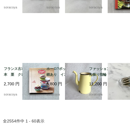
soracoya
soracoya
soracoya
フランス古本 レシピ
ホーロ?ポット 蓋なし
ファッションリング
本 栗 クレマン・フ
錆あり イエロー ア
大振り指輪 メタル
ォジェ マロンクリー
ウトドア 水差し 花
キラキラ モスグリー
2,700
円
5,800
円
11,200
円
ム 12pseg20-2
瓶 ガーデニング 12
ンエナメル 12acek1
kwdy4
4
soracoya
soracoya
soracoya
全
2554
件中
1 - 60
表示