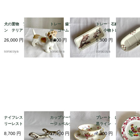
犬の置物 フィギュリ
トレー 歯ブラシトレ
トレー 石鹸 歯ブラ
ン テリア 陶器製
ー コームトレー 細
シ 小物トレー オン
ロイヤルドックス 19
長陶器皿 植物画 ボ
ナング窯 19twm8-2
26,000
円
8,800
円
5,900
円
otm43
タニカル 19otm25
soracoya
soracoya
soracoya
ナイフレスト カトラ
カップソーサー リモ
プレート にわとり
リーレスト 箸置きに
ージュベルナルド フ
黒ライン イエローポ
も アニマル 馬 2個
ローラル 金彩 ヴィ
イント 飾り皿 雄
8,700
円
17,900
円
7,300
円
セット 12twew10
ンテージ 12twep3
鶏 リュネビル 19twm