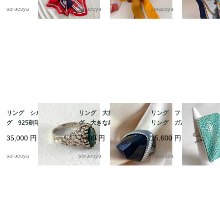
acm31-5
ト柄 イタリア製 19
soracoya
soracoya
soracoya
acm61-1
リング シルバーリン
リング 大振りリン
リング ファッション
グ 925刻印 クジャ
グ 大きな黒い飾り 1
リング ガルーシャ
ク石 マラカート 13
4号 12acef15
スティングレイ エイ
35,000
円
7,400
円
15,600
円
号 グリーンマーブル
革 スクウェアモチー
ストーン 銀細工 天
フ 9-10号フリーサイ
soracoya
soracoya
soracoya
然石
ズ 12aceb16