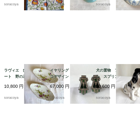
ヴィンテージ 12clem
soracoya
soracoya
soracoya
23
ラヴィエ ひし形プレ
イヤリング アールデ
犬の置物 フィギュリ
ート 野の花 オード
コデザイン エメラルド
ン スプリンガースパ
ブル プチガトー お
グリーン エナメル加
ニエルとキジ 猟犬
10,800
円
67,000
円
20,600
円
やつおつまみ 2枚セッ
工 12acen27
ロイヤルドルトン 19
ト 19twm70
otm43-2
soracoya
soracoya
soracoya