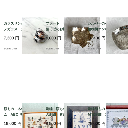
ガラスリング ムラー
プレート リーフ型
シルバーの小物入れ
ノガラス シルバーベ
葉っぱのお皿 WMF
植物柄エンボス gelb
ース 12号 メタリッ
ぶどうの葉っぱ 12ot
社製 シルバープレー
7,300
円
4,600
円
10,400
円
クカラー 12acen15-2
em10
ト 12otec11
soracoya
soracoya
soracoya
額もの 木のフレー
刺繍 額もの ヨット
刺繍額もの キッチン
ム ABC サンプラー
の刺繍 青糸 青フレ
雑貨刺繍 木製フレー
くま クロスステッ
ーム 12otdg45-2
ム ポット ボール
18,000
円
8,500
円
28,000
円
チ 図案 クマの物
ピッチャー フルー