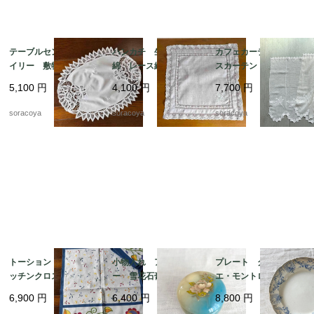
テーブルセンター ド
ハンカチ 生成り色木
カフェカーテン レー
イリー 敷物 レース
綿 レース縁取り 白
スカーテン とんぼ刺
リネン オーバル型 12
糸刺繍 ティーナプキ
繍 ２枚組 12cleh22
5,100
円
4,100
円
7,700
円
clec3
ン 19cld37
soracoya
soracoya
soracoya
トーション ２枚組 キ
小物入れ アラバスタ
プレート クレイユ・
ッチンクロス テーブ
ー 雪花石膏 イタリ
エ・モントロー 平皿 蔦
ルマット イタリア
ア製 天然石 花プリ
レリーフ デザート
6,900
円
6,400
円
8,800
円
製 レトロ カラフル
ント
19twm84-2