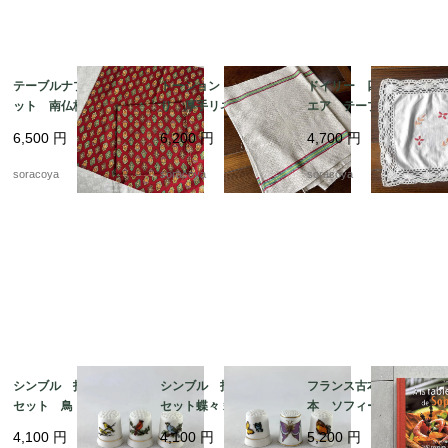
テーブルナプキン2枚セ
トーション バスク織
ドイリー 四角 スク
ット 南仏柄 ランチ
り 厚手リネン キッ
エア テーブルマッ
ョンマット ヴァルド
チンクロス 天然素
ト 花刺繍 12CLda1
6,500
円
6,200
円
4,700
円
ローム ハンカチ ソ
材 麻 テーブルマッ
9-４
レイアード マルチク
ト 生成りベージュ 1
soracoya
soracoya
soracoya
ロス 12cler3
2cler4
シンブル 指ぬき 3個
シンブル 指ぬき 3個
フランス古本 レシピ
セット 鳥 小鳥 裁縫
セット蝶々 裁縫道具 1
本 ソフィーのお料理
道具 12otef2-8
2otef2-9
本 100レシピ 12ps
4,100
円
4,100
円
5,200
円
eh17-1