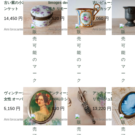
古い紫の小花柄のトリ
limoges decor main 手
古いピューター製のエ
ンケット
描き リモージュ カップ
ッグカップ ライオン
A
14,450
円
8,520
円
7,060
円
Ami brocante
Ami brocante
Ami brocante
ヴィンテージブローチ
アンティークブローチ
アンティークブローチ
女性 オーバル メタル
St.MALO シルバーメタ
リモージュ製カメオ×真
ル
鍮 オーバル 藍色
5,150
円
6,830
円
13,220
円
Ami brocante
Ami brocante
Ami brocante