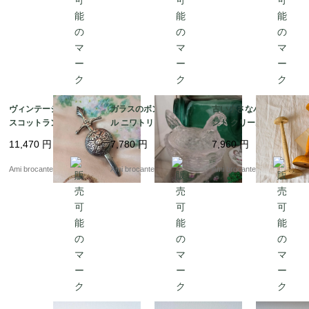
ヴィンテージブローチ
ガラスのボンボニエー
古い小さなハットスタ
スコットランド シルバ
ル ニワトリ クリア 透
ンド クリーム イエロー
ーブローチ 剣と盾 イギ
明 フランスヴィンテー
11,470
円
7,780
円
7,960
円
リス製
ジ
Ami brocante
Ami brocante
Ami brocante