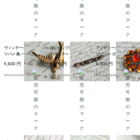
ヴィンテージブローチ
古いピンブローチ ブロ
アンティークブローチ
ツバメ 鳥 パール フラ
ンズカラー ピンク ロー
ビジュー ガラス 透明
ンス直送
ズ ビジュー フランス直
丸 オレンジ フランス直
5,600
円
5,900
円
6,300
円
送
送
Ami brocante
Ami brocante
Ami brocante