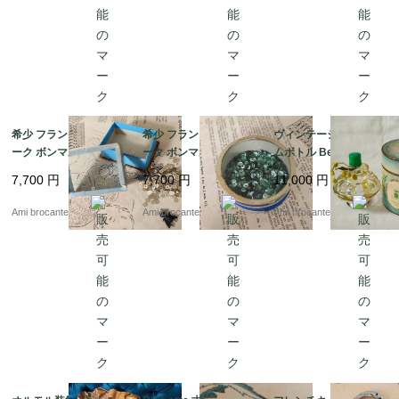
希少 フランスアンティ
希少 フランスアンティ
ヴィンテージパフュー
ーク ボンマルシェ 紙箱
ーク ボンマルシェ 丸
ムボトル Berdoues ミ
スパンコール 水色 シル
古い紙箱 スパンコール
モザ 香水瓶 紙箱 フラ
7,700
円
7,700
円
11,000
円
バー ハエ
ブルー
ンス
Ami brocante
Ami brocante
Ami brocante