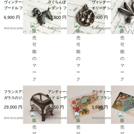
ヴィンテージブローチ
さくらんぼ ロケットペ
ヴィンテージブローチ
プードル フランス直送
ンダント フランスアン
オリーブ シルバーメッ
ティーク シルバープレ
キ
6,900
円
12,800
円
4,900
円
ート 1900年代初期
Ami brocante
Ami brocante
Ami brocante
フランスアンティーク
アンティークポストカ
アンティークポストカ
ガラスのジュエリーボ
ード エーデルワイス ロ
ード フランスアンティ
ックス ナポレオン3世
ーズ エンボス 1906年
ーク 勿忘草 ローズ 190
29,000
円
1,550
円
1,600
円
1900年代初期 カーキ
5年
モスグリーン
Ami brocante
Ami brocante
Ami brocante