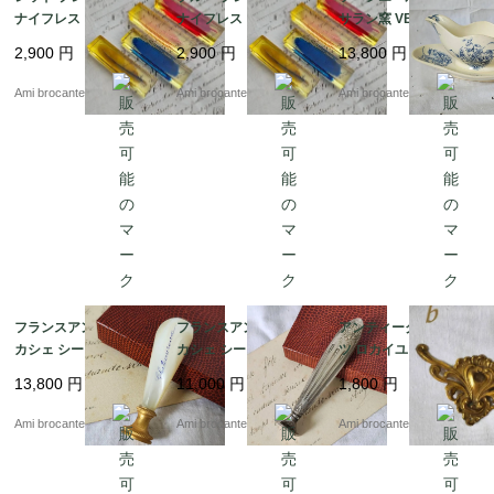
ナイフレスト カトラリ
ナイフレスト カトラリ
サラン窯 VERA フラン
ーレスト 羽根 フランス
ーレスト 羽根 4種 フラ
スアンティーク ブルー
2,900
円
2,900
円
13,800
円
ヴィンテージ
ンス ヴィンテージ
Ami brocante
Ami brocante
Ami brocante
フランスアンティーク
フランスアンティーク
アンティーク真鍮パー
カシェ シーリングスタ
カシェ シーリングスタ
ツ ロカイユ 幅7.5?p b
ンプ マザーオブパール
ンプ ロカイユ シルバー
13,800
円
11,000
円
1,800
円
19世紀
プレート
Ami brocante
Ami brocante
Ami brocante