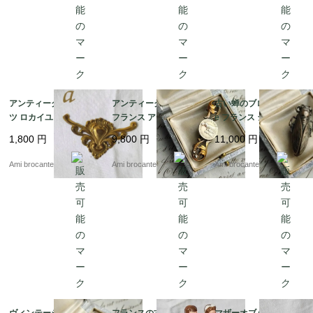
アンティーク真鍮パー
アンティークブローチ
古い蝉のブローチ cigal
ツ ロカイユ 幅7.5?p a
フランス アールヌーボ
e フランス シルバーカ
ー マルカジット
ラー ヴィンテージブロ
1,800
円
9,800
円
11,000
円
ーチ
Ami brocante
Ami brocante
Ami brocante
ヴィンテージブローチ
フランスの古いウエデ
マザーオブパール コイ