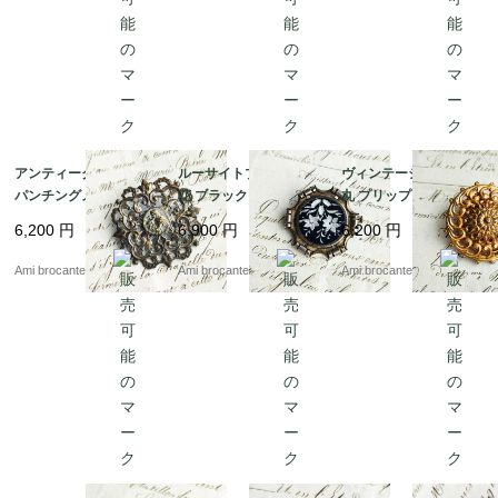
アンティークブローチ
ルーサイトブローチ お
ヴィンテージブローチ
パンチングメタル フラ
花 ブラック 黒 フラン
丸 プリップ ブローチ
ンス直送
ス直送
２way 丸 ゴールド フ
6,200
円
6,900
円
6,200
円
ランス直送
Ami brocante
Ami brocante
Ami brocante