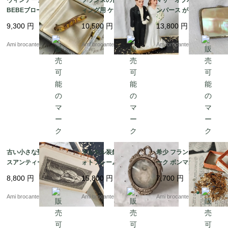
BEBEブローチ ゴール
ィング用 ケーキトッパ
ンパース がま口 フラン
ドカラー
ー
スアンティーク
9,300
円
10,500
円
13,800
円
Ami brocante
Ami brocante
Ami brocante
古い小さな聖書 フラン
オルモル装飾 リボンフ
希少 フランスアンティ
スアンティーク 1900年
ォトフレーム 丸 フラン
ーク ボンマルシェ 紙箱
代初期 marie マリア
スアンティーク
スパンコール ブラウン
8,800
円
15,800
円
7,700
円
Ami brocante
Ami brocante
Ami brocante