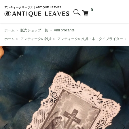
アンティークリーブス｜ANTIQUE LEAVES
0
ホーム
＞
販売ショップ一覧
＞
Ami brocante
ホーム
＞
アンティークの雑貨
＞
アンティークの文具・本・タイプライター
＞