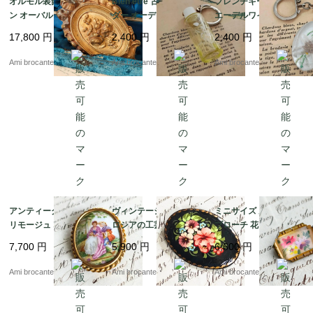
オルモル装飾 メダリオ
Bien etre 古いキーホル
フレンチキーホルダー
ン オーバルフレーム 装
ダー オーデコロン ヴィ
エーデルワイス ヴィン
飾品 フランスアンティ
ンテージキーホルダー
テージキーホルダー フ
17,800
円
2,400
円
2,400
円
ーク 19世紀初頭
ランス直送
Ami brocante
Ami brocante
Ami brocante
アンティークブローチ
ヴィンテージブローチ
ミニサイズ ルーサイト
リモージュ オーバル 真
ロシアの工芸品 オーバ
ブローチ 花 真鍮 スク
鍮 磁器 フラゴナール
ル 黒
エア フランス直送
7,700
円
5,900
円
6,600
円
カップル フランス直送
Ami brocante
Ami brocante
Ami brocante