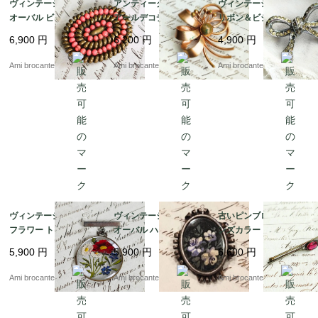
ヴィンテージブローチ
アンティークブローチ
ヴィンテージブローチ
オーバル ビーズ 真鍮
アールデコデザインブ
リボン＆ビジュー シル
サーモンピンク フラン
ローチ フランス直送
バーメッキ フランス直
6,900
円
6,200
円
4,900
円
ス直送
送
Ami brocante
Ami brocante
Ami brocante
ヴィンテージブローチ
ヴィンテージブローチ
古いピンブローチ ブロ
フラワー トリコロール
オーバル ハンドペイン
ンズカラー ピンク ロー
真鍮 花 丸 フランス直
ト ローズ フレーム フ
ズ ビジュー フランス直
5,900
円
5,900
円
6,600
円
送
ランス直送
送
Ami brocante
Ami brocante
Ami brocante