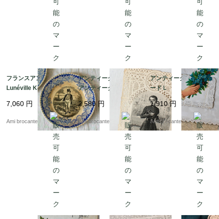
フランスアンティーク
アンティークカニヴェ
アンティークポストカ
Lunéville K&G リュネ
アンティークレースカ
ードＬ
ビル トーキングプレー
ード コミュ二オンカー
7,060
円
2,580
円
1,910
円
ト ブルー B 直径17.5c
ドa
m
Ami brocante
Ami brocante
Ami brocante