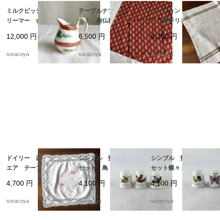
ミルクピッチャー ク
テーブルナプキン2枚セ
トーション バスク織
リーマー 金彩格子
ット 南仏柄 ランチ
り 厚手リネン キッ
花ブーケ手描き クラシ
ョンマット ヴァルド
チンクロス 天然素
12,000
円
6,500
円
6,200
円
ックスタイル 19twm
ローム ハンカチ ソ
材 麻 テーブルマッ
57
レイアード マルチク
ト 生成りベージュ 1
soracoya
soracoya
soracoya
ロス 12cler3
2cler4
ドイリー 四角 スク
シンブル 指ぬき 3個
シンブル 指ぬき 3個
エア テーブルマッ
セット 鳥 小鳥 裁縫
セット蝶々 裁縫道具 1
ト 花刺繍 12CLda1
道具 12otef2-8
2otef2-9
4,700
円
4,100
円
4,100
円
9-４
soracoya
soracoya
soracoya