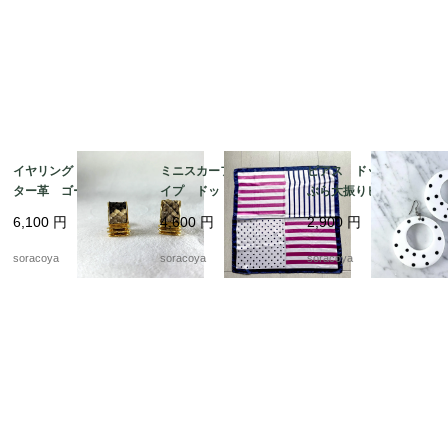
イヤリング アリゲー
ミニスカーフ ストラ
ピアス ドット ぶら
ター革 ゴールドカラ
イプ ドット ビビッ
ぶら大振りピアス 軽
ー スクウェア型 19
ド ピンク ネイビ
くて大きいピアス 12
6,100
円
4,600
円
2,900
円
ach8-4
ー 12acdf20
acce5
soracoya
soracoya
soracoya