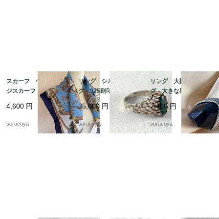
スカーフ ヴィンテー
リング シルバーリン
リング 大振りリン
ジスカーフ ネイビー
グ 925刻印 クジャ
グ 大きな黒い飾り 1
フレーム 馬 騎兵隊
ク石 マラカート 13
4号 12acef15
4,600
円
35,000
円
7,400
円
12acet15
号 グリーンマーブル
ストーン 銀細工 天
soracoya
soracoya
soracoya
然石