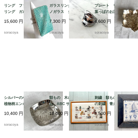
リング ファッション
ガラスリング ムラー
プレート リーフ型
リング ガルーシャ
ノガラス シルバーベ
葉っぱのお皿 WMF
スティングレイ エイ
ース 12号 メタリッ
ぶどうの葉っぱ 12ot
15,600
円
7,300
円
4,600
円
革 スクウェアモチー
クカラー 12acen15-2
em10
フ 9-10号フリーサイ
soracoya
soracoya
soracoya
ズ 12aceb16
シルバーの小物入れ
額もの 木のフレー
刺繍 額もの ヨット
植物柄エンボス gelb
ム ABC サンプラー
の刺繍 青糸 青フレ
社製 シルバープレー
くま クロスステッ
ーム 12otdg45-2
10,400
円
18,000
円
8,500
円
ト 12otec11
チ 図案 クマの物
語 12oter11
soracoya
soracoya
soracoya