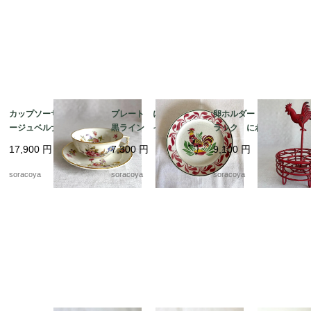
カップソーサー リモ
プレート にわとり
卵ホルダー ワイヤー
ージュベルナルド フ
黒ライン イエローポ
ラック にわとり 雄
ローラル 金彩 ヴィ
イント 飾り皿 雄
鶏 赤ワイヤー ワイ
17,900
円
7,300
円
9,100
円
ンテージ 12twep3
鶏 リュネビル 19twm
ヤーエッグバスケット
22
12kwem22
soracoya
soracoya
soracoya