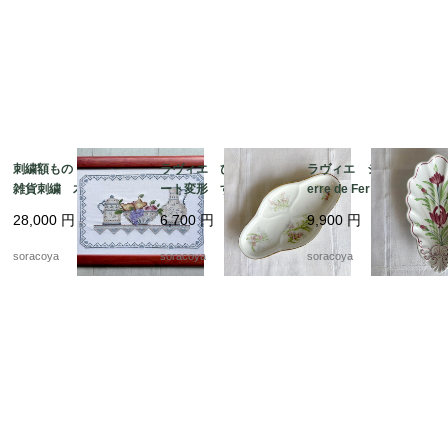
刺繍額もの キッチン
ラヴィエ ひし形プレ
ラヴィエ シェル型 T
雑貨刺繍 木製フレー
ート変形 すずらん
erre de Fer トゥール
ム ポット ボール
前菜オードブル プチ
ドフェール ペクソン
28,000
円
6,700
円
9,900
円
ピッチャー フルー
ガトー おやつ 19tw
ヌ窯 19twm36-2
ツ 12oter19
m34
soracoya
soracoya
soracoya