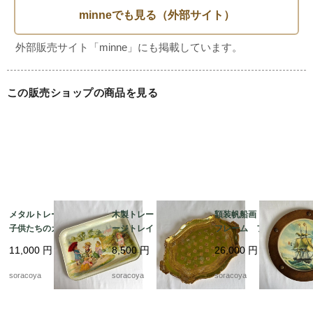
この販売ショップの商品を見る
メタルトレー 大型
木製トレー ヴィンテ
額装帆船画 木製丸型
子供たちのガーデニン
ージトレイ イタリア
フレーム フランス
グ 植え込み お庭ジ
ン工芸 取っ手付き
マリン 晴天 航海 19
11,000
円
8,500
円
26,000
円
ョーロ花籠 19kwm75
ゴールドグリーン 19ot
otm18-2
m5
soracoya
soracoya
soracoya