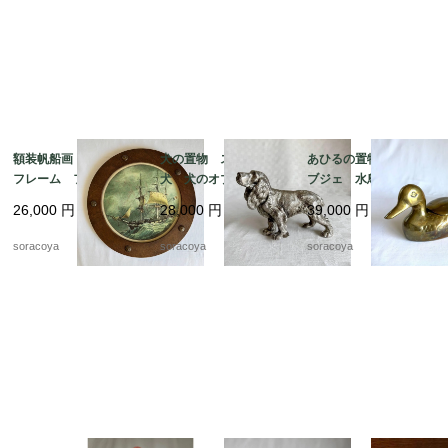
額装帆船画 木製丸型
犬の置物 スパニエル
あひるの置物 真鍮オ
フレーム フランス
犬 犬のオブジェ 猟
ブジェ 水鳥 小物入
マリン 荒天 航海 1
犬 メタルオブジェ 19
れ 19otｍ14-5
26,000
円
28,000
円
39,000
円
9otm18-1
otk30
soracoya
soracoya
soracoya