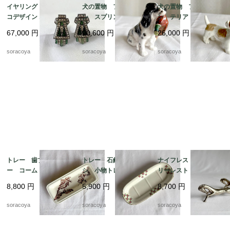
イヤリング アールデ
犬の置物 フィギュリ
犬の置物 フィギュリ
コデザイン エメラルド
ン スプリンガースパ
ン テリア 陶器製
グリーン エナメル加
ニエルとキジ 猟犬
ロイヤルドックス 19
67,000
円
20,600
円
26,000
円
工 12acen27
ロイヤルドルトン 19
otm43
otm43-2
soracoya
soracoya
soracoya
トレー 歯ブラシトレ
トレー 石鹸 歯ブラ
ナイフレスト カトラ
ー コームトレー 細
シ 小物トレー オン
リーレスト 箸置きに
長陶器皿 植物画 ボ
ナング窯 19twm8-2
も アニマル 馬 2個
8,800
円
5,900
円
8,700
円
タニカル 19otm25
セット 12twew10
soracoya
soracoya
soracoya