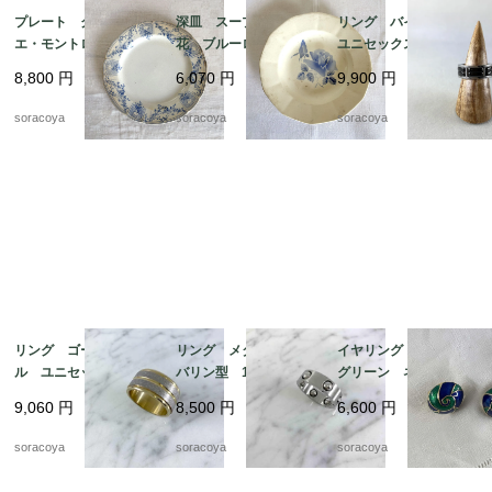
プレート クレイユ・
深皿 スープ皿 青
リング バイカラー
エ・モントロー 平皿 蔦
花 ブルーローズ ス
ユニセックス メン
レリーフ デザート
テンシル柄 ディゴワ
ズ 20号 スカーフリ
8,800
円
6,070
円
9,900
円
19twm84-1
ン サルグミンヌ 19t
ングとしても 12aceh
wm70-3
20-5
soracoya
soracoya
soracoya
リング ゴールドメタ
リング メタル タン
イヤリング 丸渦巻
ル ユニセックス メ
バリン型 18号 ファ
グリーン ネイビー
ンズ 24号 スカーフ
ッションリング スカ
エナメル加工 19ach8
9,060
円
8,500
円
6,600
円
リングとしても 12ac
ーフリングにも 12acc
cm13-2
m13-4
soracoya
soracoya
soracoya