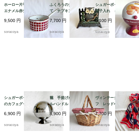
ホーロー片手鍋 白
ふくろうのナプキンた
シュガーポット型 お
エナメル赤チェック
て ナプキンスタン
菓子入れ ミニフィナ
ダミエ BB社 19kw
ド ナプキンホルダ
ンシェオレンジの缶
9,500
円
7,700
円
9,100
円
m11
ー アイアン 鉄製
ビスキュイテリエ・
レターラック 12twet6
ド・ブルゴーニュ マ
soracoya
soracoya
soracoya
ドレーヌ広告 12kwe
s6
シュガーポット パリ
籠 手提げかご ダブ
ヴィンテージスカー
のカフェグッズ お砂
ルハンドル バスケッ
フ レッド×ネイビー
糖入れ ドーム型 カ
ト パニエ ピクニッ
バルーン ドット柄
6,900
円
8,900
円
7,700
円
フェインテリア 12twd
ク 12otek18
シルク フランス 19
w3-2
acm31-5
soracoya
soracoya
soracoya