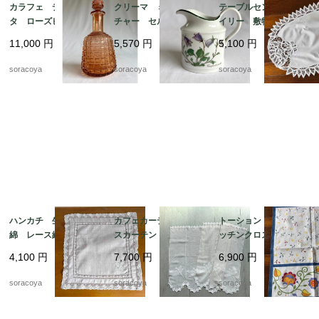
カラフェ デキャン
クリーマ ミルクピッ
テーブルセンター ド
タ ローズピンク アー
チャー セルトマンヴ
イリー 敷物 レース
ルデコ 水差し 19tw
ァイデン ババリア 1
リネン オーバル型 12
11,000
円
5,570
円
5,100
円
m16
2kwew13
clec3
soracoya
soracoya
soracoya
ハンカチ 生成り色木
カフェカーテン レー
トーション ２枚組 キ
綿 レース縁取り 白
スカーテン とんぼ刺
ッチンクロス テーブ
糸刺繍 ティーナプキ
繍 ２枚組 12cleh22
ルマット イタリア
4,100
円
7,700
円
6,900
円
ン 19cld37
製 レトロ カラフル
ヴィンテージ 12clem
soracoya
soracoya
soracoya
23