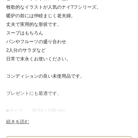
牧歌的なイラストが人気のナイ?フシリーズ。

暖炉の前には仲睦まじく老夫婦。

丈夫で実用的な形状です。

スープはもちろん

パンやフルーツの盛り合わせ

2人分のサラダなど

日常で末永くお使いください。

コンディションの良い未使用品です。

プレゼントにも最適です。

■サイズ：　Φ218 × h38 mm

■素材： 陶磁器

続きを読む
■ブランド：　Villeroy＆Boch

■入荷数：　1
