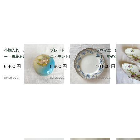
小物入れ アラバスタ
プレート クレイユ・
ラヴィエ ひし形プレ
ー 雪花石膏 イタリ
エ・モントロー 平皿 蔦
ート 野の花 オード
ア製 天然石 花プリ
レリーフ デザート
ブル プチガトー お
6,400
円
8,800
円
10,800
円
ント
19twm84-2
やつおつまみ 2枚セッ
ト 19twm70
soracoya
soracoya
soracoya