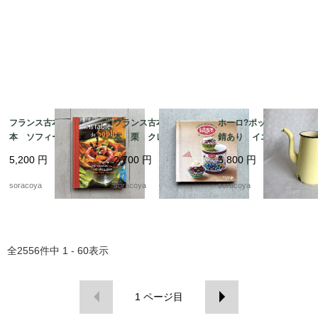
フランス古本 レシピ
フランス古本 レシピ
ホーロ?ポット 蓋なし
本 ソフィーのお料理
本 栗 クレマン・フ
錆あり イエロー ア
本 100レシピ 12ps
ォジェ マロンクリー
ウトドア 水差し 花
5,200
円
2,700
円
5,800
円
eh17-1
ム 12pseg20-2
瓶 ガーデニング 12
kwdy4
soracoya
soracoya
soracoya
全
2556
件中
1 - 60
表示
1
ページ目