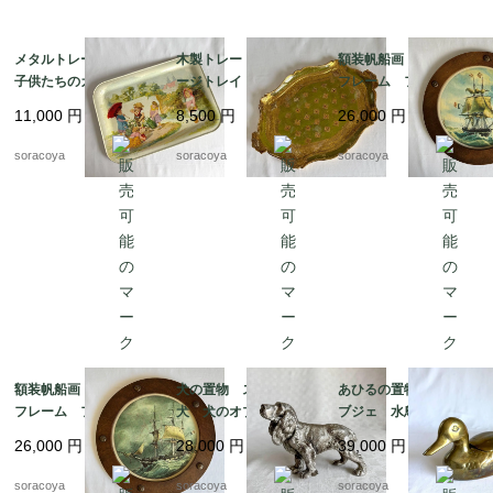
メタルトレー 大型
木製トレー ヴィンテ
額装帆船画 木製丸型
子供たちのガーデニン
ージトレイ イタリア
フレーム フランス
グ 植え込み お庭ジ
ン工芸 取っ手付き
マリン 晴天 航海 19
11,000
円
8,500
円
26,000
円
ョーロ花籠 19kwm75
ゴールドグリーン 19ot
otm18-2
m5
soracoya
soracoya
soracoya
額装帆船画 木製丸型
犬の置物 スパニエル
あひるの置物 真鍮オ
フレーム フランス
犬 犬のオブジェ 猟
ブジェ 水鳥 小物入
マリン 荒天 航海 1
犬 メタルオブジェ 19
れ 19otｍ14-5
26,000
円
28,000
円
39,000
円
9otm18-1
otk30
soracoya
soracoya
soracoya