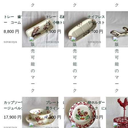
トレー 歯ブラシトレ
トレー 石鹸 歯ブラ
ナイフレスト カトラ
ー コームトレー 細
シ 小物トレー オン
リーレスト 箸置きに
長陶器皿 植物画 ボ
ナング窯 19twm8-2
も アニマル 馬 2個
8,800
円
5,900
円
8,700
円
タニカル 19otm25
セット 12twew10
soracoya
soracoya
soracoya
カップソーサー リモ
プレート にわとり
卵ホルダー ワイヤー
ージュベルナルド フ
黒ライン イエローポ
ラック にわとり 雄
ローラル 金彩 ヴィ
イント 飾り皿 雄
鶏 赤ワイヤー ワイ
17,900
円
7,300
円
9,100
円
ンテージ 12twep3
鶏 リュネビル 19twm
ヤーエッグバスケット
22
12kwem22
soracoya
soracoya
soracoya