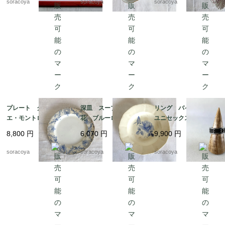
soracoya
soracoya
soracoya
プレート クレイユ・
深皿 スープ皿 青
リング バイカラー
エ・モントロー 平皿 蔦
花 ブルーローズ ス
ユニセックス メン
レリーフ デザート
テンシル柄 ディゴワ
ズ 20号 スカーフリ
8,800
円
6,070
円
9,900
円
19twm84-1
ン サルグミンヌ 19t
ングとしても 12aceh
wm70-3
20-5
soracoya
soracoya
soracoya