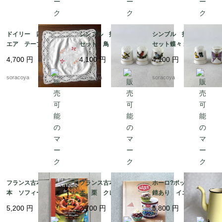
ドイリー 四角 スク
シンブル 指ぬき 3個
シンブル 指ぬき 3個
エア テーブルマッ
セット 鳥 小鳥 裁縫
セット蝶々 裁縫道具 1
ト 花刺繍 12CLda1
道具 12otef2-8
2otef2-9
4,700
円
4,100
円
4,100
円
9-４
soracoya
soracoya
soracoya
フランス古本 レシピ
フランス古本 レシピ
ホーロ?ポット 蓋なし
本 ソフィーのお料理
本 栗 クレマン・フ
錆あり イエロー ア
本 100レシピ 12ps
ォジェ マロンクリー
ウトドア 水差し 花
5,200
円
2,700
円
5,800
円
eh17-1
ム 12pseg20-2
瓶 ガーデニング 12