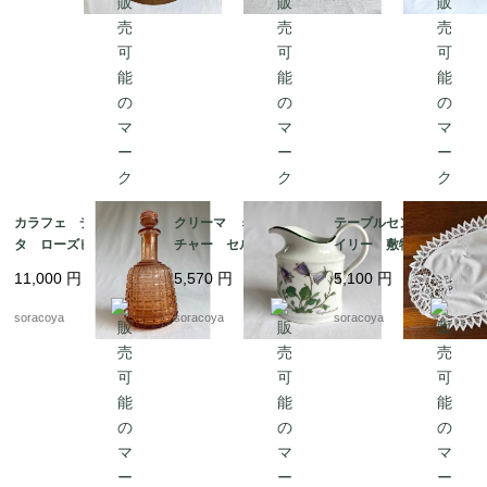
カラフェ デキャン
クリーマ ミルクピッ
テーブルセンター ド
タ ローズピンク アー
チャー セルトマンヴ
イリー 敷物 レース
ルデコ 水差し 19tw
ァイデン ババリア 1
リネン オーバル型 12
11,000
円
5,570
円
5,100
円
m16
2kwew13
clec3
soracoya
soracoya
soracoya