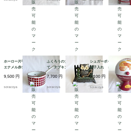
ホーロー片手鍋 白
ふくろうのナプキンた
シュガーポット型 お
エナメル赤チェック
て ナプキンスタン
菓子入れ ミニフィナ
ダミエ BB社 19kw
ド ナプキンホルダ
ンシェオレンジの缶
9,500
円
7,700
円
9,100
円
m11
ー アイアン 鉄製
ビスキュイテリエ・
レターラック 12twet6
ド・ブルゴーニュ マ
soracoya
soracoya
soracoya
ドレーヌ広告 12kwe
s6