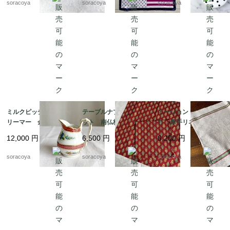
soracoya
soracoya
soracoya
ミルクピッチャー ク
テーブルナプキン2枚セ
トーション バスク織
リーマー 金彩格子
ット 南仏柄 ランチ
り 厚手リネン キッ
花ブーケ手描き クラシ
ョンマット ヴァルド
チンクロス 天然素
12,000
円
6,500
円
6,200
円
ックスタイル 19twm
ローム ハンカチ ソ
材 麻 テーブルマッ
57
レイアード マルチク
ト 生成りベージュ 1
soracoya
soracoya
soracoya
ロス 12cler3
2cler4