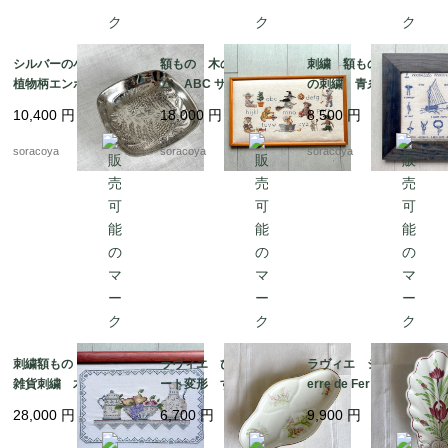
シルバーの小物入れ
額もの 木のフレー
刺繍 額もの ヨット
植物柄エンボス gelb
ム ABC サンプラー
の刺繍 青糸 青フレ
社製 シルバープレー
くま クロスステッ
ーム 12otdg45-2
10,400
円
18,000
円
8,500
円
ト 12otec11
チ 図案 クマの物
語 12oter11
soracoya
soracoya
soracoya
刺繍額もの キッチン
ラヴィエ ひし形プレ
ラヴィエ シェル型 T
雑貨刺繍 木製フレー
ート変形 すずらん
erre de Fer トゥール
ム ポット ボール
前菜オードブル プチ
ドフェール ペクソン
28,000
円
6,700
円
9,900
円
ピッチャー フルー
ガトー おやつ 19tw
ヌ窯 19twm36-2
ツ 12oter19
m34