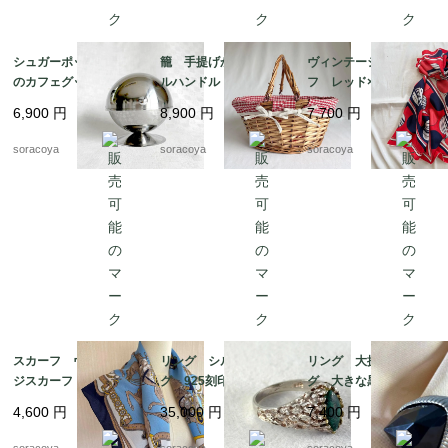
シュガーポット パリ
籠 手提げかご ダブ
ヴィンテージスカー
のカフェグッズ お砂
ルハンドル バスケッ
フ レッド×ネイビー
糖入れ ドーム型 カ
ト パニエ ピクニッ
バルーン ドット柄
6,900
円
8,900
円
7,700
円
フェインテリア 12twd
ク 12otek18
シルク フランス 19
w3-2
acm31-5
soracoya
soracoya
soracoya
スカーフ ヴィンテー
リング シルバーリン
リング 大振りリン
ジスカーフ ネイビー
グ 925刻印 クジャ
グ 大きな黒い飾り 1
フレーム 馬 騎兵隊
ク石 マラカート 13
4号 12acef15
4,600
円
35,000
円
7,400
円
12acet15
号 グリーンマーブル
ストーン 銀細工 天