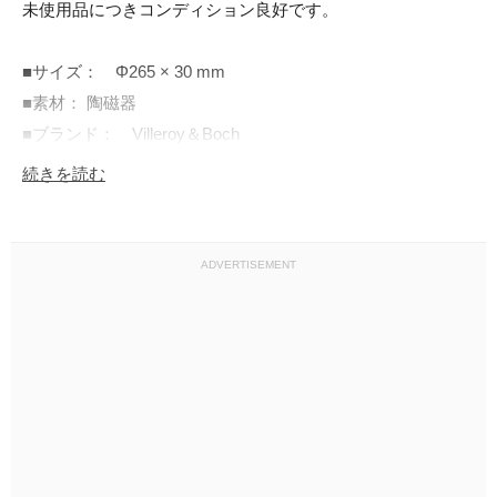
未使用品につきコンディション良好です。

■サイズ：　Φ265 × 30 mm

■素材： 陶磁器

■ブランド：　Villeroy＆Boch　

■入荷数：　1

続きを読む
ADVERTISEMENT