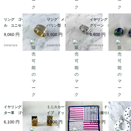
リング ゴールドメタ
リング メタル タン
イヤリング 丸渦巻
ル ユニセックス メ
バリン型 18号 ファ
グリーン ネイビー
ンズ 24号 スカーフ
ッションリング スカ
エナメル加工 19ach8
9,060
円
8,500
円
6,600
円
リングとしても 12ac
ーフリングにも 12acc
cm13-2
m13-4
soracoya
soracoya
soracoya
イヤリング アリゲー
ミニスカーフ ストラ
ピアス ドット ぶら
ター革 ゴールドカラ
イプ ドット ビビッ
ぶら大振りピアス 軽
ー スクウェア型 19
ド ピンク ネイビ
くて大きいピアス 12
6,100
円
4,600
円
2,900
円
ach8-4
ー 12acdf20
acce5