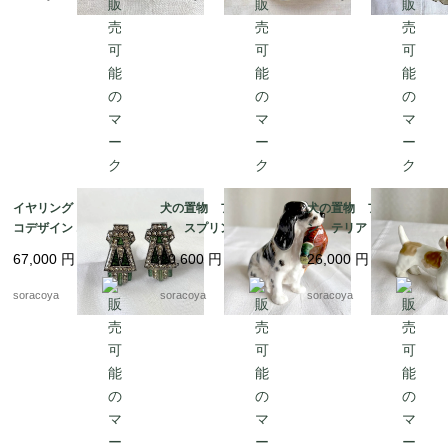
イヤリング アールデ
犬の置物 フィギュリ
犬の置物 フィギュリ
コデザイン エメラルド
ン スプリンガースパ
ン テリア 陶器製
グリーン エナメル加
ニエルとキジ 猟犬
ロイヤルドックス 19
67,000
円
20,600
円
26,000
円
工 12acen27
ロイヤルドルトン 19
otm43
otm43-2
soracoya
soracoya
soracoya