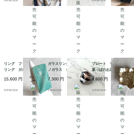
soracoya
soracoya
soracoya
然石
リング ファッション
ガラスリング ムラー
プレート リーフ型
リング ガルーシャ
ノガラス シルバーベ
葉っぱのお皿 WMF
スティングレイ エイ
ース 12号 メタリッ
ぶどうの葉っぱ 12ot
15,600
円
7,300
円
4,600
円
革 スクウェアモチー
クカラー 12acen15-2
em10
フ 9-10号フリーサイ
soracoya
soracoya
soracoya
ズ 12aceb16