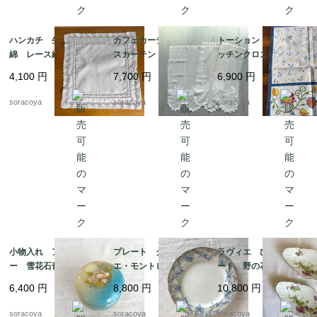
ハンカチ 生成り色木
カフェカーテン レー
トーション ２枚組 キ
綿 レース縁取り 白
スカーテン とんぼ刺
ッチンクロス テーブ
糸刺繍 ティーナプキ
繍 ２枚組 12cleh22
ルマット イタリア
4,100
円
7,700
円
6,900
円
ン 19cld37
製 レトロ カラフル
ヴィンテージ 12clem
soracoya
soracoya
soracoya
23
小物入れ アラバスタ
プレート クレイユ・
ラヴィエ ひし形プレ
ー 雪花石膏 イタリ
エ・モントロー 平皿 蔦
ート 野の花 オード
ア製 天然石 花プリ
レリーフ デザート
ブル プチガトー お
6,400
円
8,800
円
10,800
円
ント
19twm84-2
やつおつまみ 2枚セッ
ト 19twm70
soracoya
soracoya
soracoya