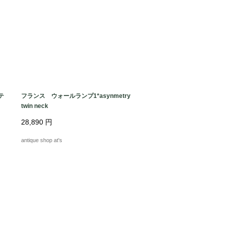
テ
フランス ウォールランプ1*asynmetry
twin neck
28,890
円
antique shop at's