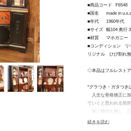
■商品コード	F6548

■国名	made in u.s.a.アメリカ製

■年代	1960年代

■サイズ	幅104 奥行 33~37　 高さ182　?p　最大箇所採寸

■材質	マホガニー　オールドグラス

■コンディション	リペア・レストア済　ガラス：当時のオ
リジナル　ひび割れ無
◇本品はフルレストア
*グラつき・ガタつきは
　入念な骨格矯正に
ていくと思われる箇所
　更に補強も施し、店
続きを読む
*木部の水拭きOK*
