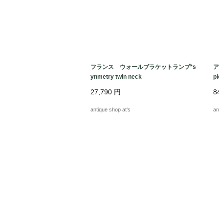
フランス ウォールブラケットランプ*s
ア
ynmetry twin neck
pl
27,790
円
8
antique shop at's
an