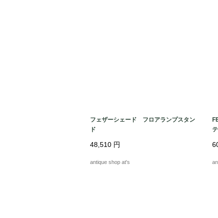
フェザーシェード フロアランプスタン
F
ド
テ
48,510
円
6
antique shop at's
an