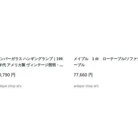
ンバーガラス ハンギングランプ｜196
メイプル 1 dr ローテーブル/ソファ
年代 アメリカ製 ヴィンテージ照明・ハ
ーブル
マードガラス・ペンダントライト
0,790
円
77,660
円
tique shop at's
antique shop at's