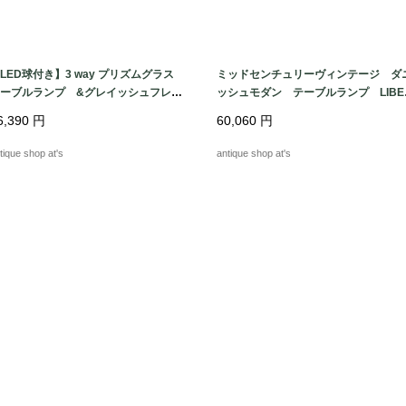
LED球付き】3 way プリズムグラス
ミッドセンチュリーヴィンテージ ダ
ーブルランプ &グレイッシュフレア
ッシュモダン テーブルランプ LIBE
ェード
TYシェード H765
6,390
円
60,060
円
tique shop at's
antique shop at's