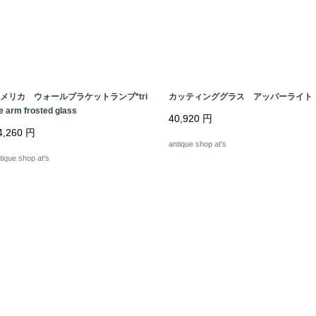
メリカ ウォールブラケットランプ*tri
カッティンググラス アッパーライト
e arm frosted glass
40,920
円
4,260
円
antique shop at's
tique shop at's