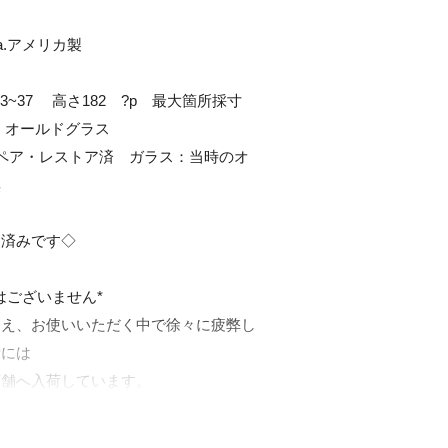
　

済みです◇

ございません*

加え、お使いいただく中で徐々に疲弊し
には

舗へ入荷しています。
