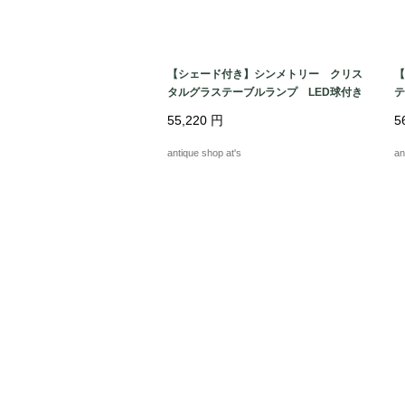
【シェード付き】シンメトリー クリス
【
タルグラステーブルランプ LED球付き
テ
シ
55,220
円
5
antique shop at's
an