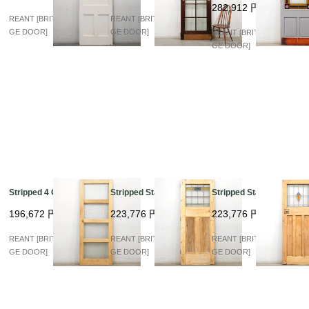
282,912
円
REANT [BRITISH VINTA
REANT [BRITISH VINTA
GE DOOR]
GE DOOR]
REANT [BRITISH VINTA
GE DOOR]
Stripped 4 Glass
Stripped Stained
Stripped Stained
196,672
円
223,776
円
223,776
円
REANT [BRITISH VINTA
REANT [BRITISH VINTA
REANT [BRITISH VINTA
GE DOOR]
GE DOOR]
GE DOOR]