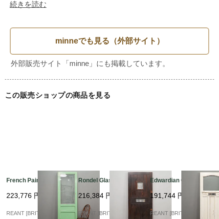
重量（約）：33kg

続きを読む
--------------------

【現状】

戸当り　：無

この販売ショップの商品を見る
取手部　：

カラー　：表（ホワイト）　裏（ホワイト）

付属　：レタースロット（ブラックアイアン）

French Painting Glass
Rondel Glass Flont?U
Edwardian Glass?U
--------------------

223,776
円
216,384
円
191,744
円
REANT [BRITISH VINTA
REANT [BRITISH VINTA
REANT [BRITISH VINTA