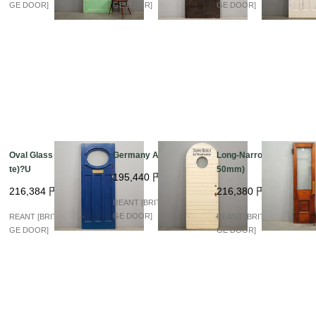
取手（ドアノブ・レバーハンドル）などの取付やドアの吊り
GE DOOR]
GE DOOR]
GE DOOR]
込み・

加工につきまして、お気軽にご相談ください。

※アンティークドアの為、表面に傷など年月の経過した歴史
と趣のある外観です。

現状でのお渡しとなります。

表記サイズについて：左右で多少サイズが異なります、表記
は最小値となっております。

Oval Glass (Blue&Whi
Germany Arch Glass
Long-Narrow (580×21
te)?U
50mm)
195,440
円
216,384
円
216,380
円
REANT [BRITISH VINTA
GE DOOR]
REANT [BRITISH VINTA
REANT [BRITISH VINTA
GE DOOR]
GE DOOR]