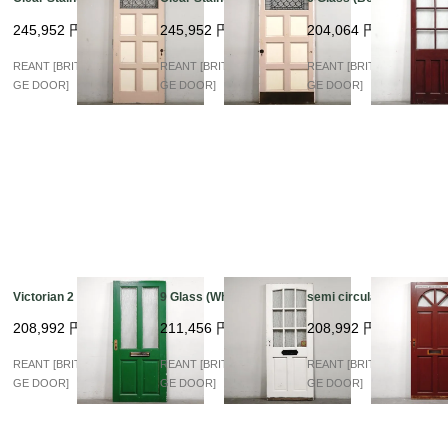
245,952
円
245,952
円
204,064
円
REANT [BRITISH VINTA
REANT [BRITISH VINTA
REANT [BRITISH VINTA
GE DOOR]
GE DOOR]
GE DOOR]
Victorian 2 Glass
9 Glass (White)
semi circular Glass
208,992
円
211,456
円
208,992
円
REANT [BRITISH VINTA
REANT [BRITISH VINTA
REANT [BRITISH VINTA
GE DOOR]
GE DOOR]
GE DOOR]