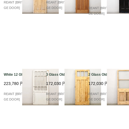
REANT [BRITISH VINTA
REANT [BRITISH VINTA
GE DOOR]
GE DOOR]
REANT [BRITISH VINTA
GE DOOR]
White 12 Glass
3 Glass Old Pine
2 Glass Old Pine
223,780
円
172,030
円
172,030
円
REANT [BRITISH VINTA
REANT [BRITISH VINTA
REANT [BRITISH VINTA
GE DOOR]
GE DOOR]
GE DOOR]