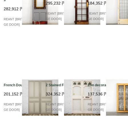
295,232
円
184,352
円
282,912
円
REANT [BRITISH VINTA
REANT [BRITISH VINTA
GE DOOR]
GE DOOR]
REANT [BRITISH VINTA
GE DOOR]
French Double Panel
2 Stained Flont
iron decoration
201,152
円
324,352
円
137,536
円
REANT [BRITISH VINTA
REANT [BRITISH VINTA
REANT [BRITISH VINTA
GE DOOR]
GE DOOR]
GE DOOR]