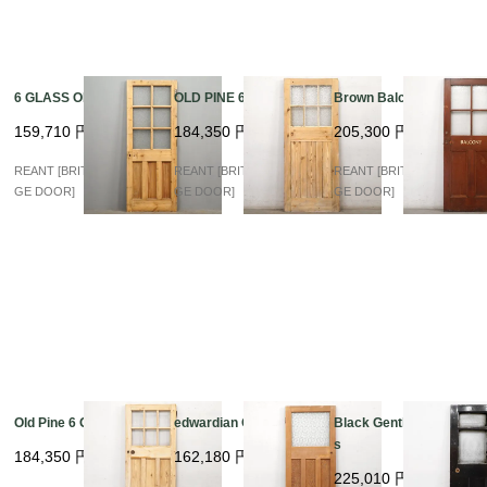
6 GLASS OLD PINE
OLD PINE 6 GLASS
Brown Balcony Glass
159,710
円
184,350
円
205,300
円
REANT [BRITISH VINTA
REANT [BRITISH VINTA
REANT [BRITISH VINTA
GE DOOR]
GE DOOR]
GE DOOR]
Old Pine 6 Glass
edwardian Old Pine
Black Gentleman Glas
s
184,350
円
162,180
円
225,010
円