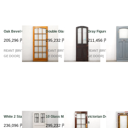
Oak Bevel Glass
Double Glass Arch
Gray Figured Glass
205,296
円
295,232
円
211,456
円
REANT [BRITISH VINTA
REANT [BRITISH VINTA
REANT [BRITISH VINTA
GE DOOR]
GE DOOR]
GE DOOR]
White 2 Stained
10 Glass Mahogany
victorian Double Glas
s
236,096
円
295,232
円