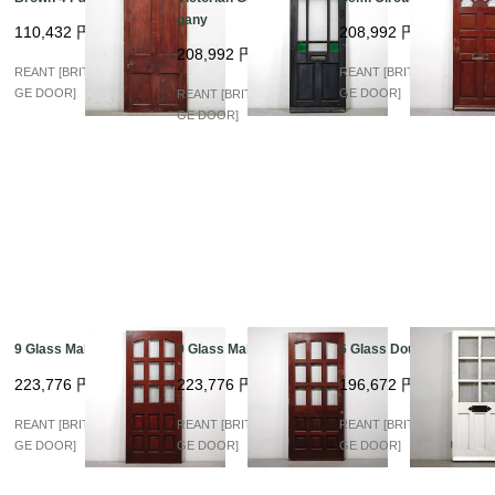
gany
110,432
円
208,992
円
208,992
円
REANT [BRITISH VINTA
REANT [BRITISH VINTA
GE DOOR]
GE DOOR]
REANT [BRITISH VINTA
GE DOOR]
9 Glass Mahogany
9 Glass Mahogany
6 Glass Double
223,776
円
223,776
円
196,672
円
REANT [BRITISH VINTA
REANT [BRITISH VINTA
REANT [BRITISH VINTA
GE DOOR]
GE DOOR]
GE DOOR]