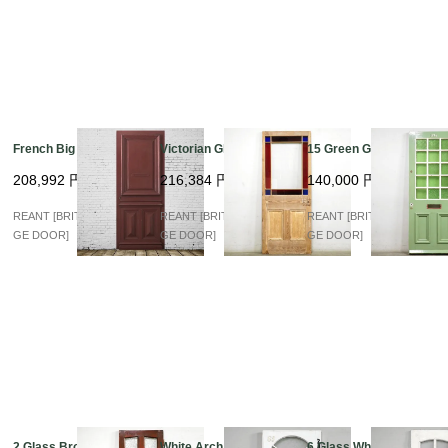
French Big Panel
Victorian Glass
15 Green Glas 37D
208,992
円
216,384
円
140,000
円
REANT [BRITISH VINTA
REANT [BRITISH VINTA
REANT [BRITISH VINTA
GE DOOR]
GE DOOR]
GE DOOR]
2 Glass Brown
White Arch Glass
6 Glass White