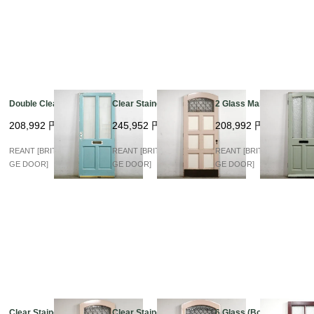
Double Clear Glass
Clear Stained arch
2 Glass Mahogany
208,992
円
245,952
円
208,992
円
REANT [BRITISH VINTA
REANT [BRITISH VINTA
REANT [BRITISH VINTA
GE DOOR]
GE DOOR]
GE DOOR]
Clear Stained arch
Clear Stained arch
6 Glass (Bordeaux)