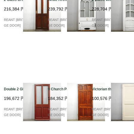
216,384
円
239,792
円
228,704
円
REANT [BRITISH VINTA
REANT [BRITISH VINTA
REANT [BRITISH VINTA
GE DOOR]
GE DOOR]
GE DOOR]
Double 2 Glass
9 Church Panel
Victorian thick Panel
196,672
円
184,352
円
100,576
円
REANT [BRITISH VINTA
REANT [BRITISH VINTA
REANT [BRITISH VINTA
GE DOOR]
GE DOOR]
GE DOOR]