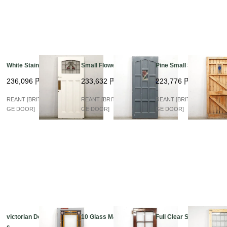
White Stained Glass
Small Flower Stained
Pine Small Stained
236,096
円
233,632
円
223,776
円
REANT [BRITISH VINTA
REANT [BRITISH VINTA
REANT [BRITISH VINTA
GE DOOR]
GE DOOR]
GE DOOR]
victorian Double Glas
10 Glass Mahogany
Full Clear Stained
s