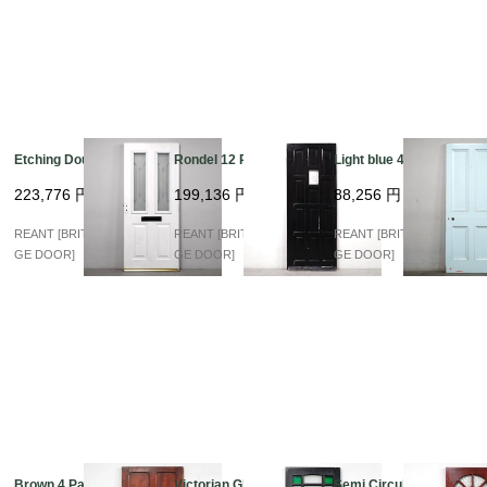
Etching Double Glass
Rondel 12 Panels
Light blue 4 Panel
223,776
円
199,136
円
88,256
円
REANT [BRITISH VINTA
REANT [BRITISH VINTA
REANT [BRITISH VINTA
GE DOOR]
GE DOOR]
GE DOOR]
Brown 4 Panel
Victorian Glass Maho
Semi Circular Glass