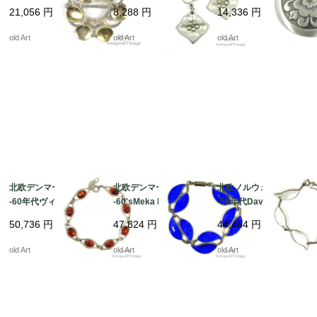
的シルバー830S製solj
カンジナビアR.Tennes
カンジナビアR.Tennes
21,056
円
8,288
円
14,336
円
eブローチ【N-21696】
medピューター製イヤ
medピューター製花ブ
＠
リング【N-21259】＠
ローチ【N-21258】＠
old Art
old Art
old Art
北欧デンマーク製1950
北欧デンマーク製1950
北欧ノルウェー製1940
-60年代ヴィンテージN.
-60'sMeka Reklamega
-50年代David Anderse
E.Fromスターリングシ
verコバルトブルーエナ
n七宝焼エナメル装飾シ
50,736
円
47,824
円
44,464
円
ルバー銀製琥珀ブレス
メルリーフブレスレッ
ルバー銀製リーフブレ
レット【19.5-21cm】
ト【SILVER925.830
スレット【19cm】【N
old Art
old Art
old Art
【N-21247】 ＠
S】【19cm】【N-212
-21241】 ＠
42】 ＠