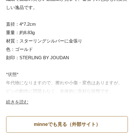
しい逸品です。

直径：4*7.2cm

重量：約8.83g

材質：スターリングシルバーに金張り

色：ゴールド

刻印：STERLING BY JOUDAN

*状態*

年代物になりますので、擦れや小傷・変色はありますが、

ピンの動作に問題もなく、全体的に良好な状態です。

続きを読む
古き良き時代の一点物になりますので、この機会に是非ご検
討下さいませ。

プレゼントにもお勧めです。ギフトラッピングも無料で承り