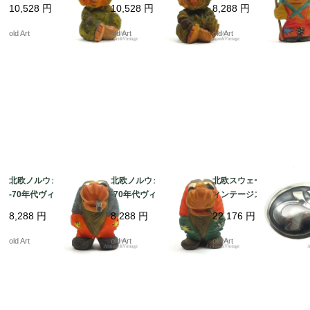
製トロール妖精ウッド
製トロール妖精ウッド
製トロール妖精ウッド
10,528
円
10,528
円
8,288
円
ドール人形オブジェ置
ドール人形オブジェ置
ドール人形オブジェ置
物【N-22026】 @
物【N-22025】 @
物【N-22020】 @
old Art
old Art
old Art
北欧ノルウェー製1960
北欧ノルウェー製1960
北欧スウェーデン製ヴ
-70年代ヴィンテージ木
-70年代ヴィンテージ木
ィンテージスカンジナ
製トロール妖精ウッド
製トロール妖精ウッド
ビアモダンスターリン
8,288
円
8,288
円
22,176
円
ドール人形オブジェ置
ドール人形オブジェ置
グシルバー製ピンブロ
物【N-22019】 @
物【N-22018】 @
ーチ【N-21948】 @
old Art
old Art
old Art