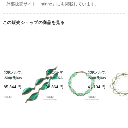
ますのでお気軽にご利用ください。

この販売ショップの商品を見る
北欧ノルウェー製1940
北欧デンマーク製1960
北欧ノルウェー製1940
-50年代David Anderse
年代MEKA Reklameg
-50年代David Anderse
n七宝焼エナメル装飾シ
averハート・リボンエ
n七宝焼エナメル装飾シ
85,344
円
38,864
円
41,104
円
ルバー銀製リーフネッ
ナメルブレスレット
ルバー銀製リーフブレ
クレス【M-15334】@
【SILVER925】【18c
スレット【18.5cm】
old Art
old Art
old Art
m】【N-22429】 @
【N-22229】 @