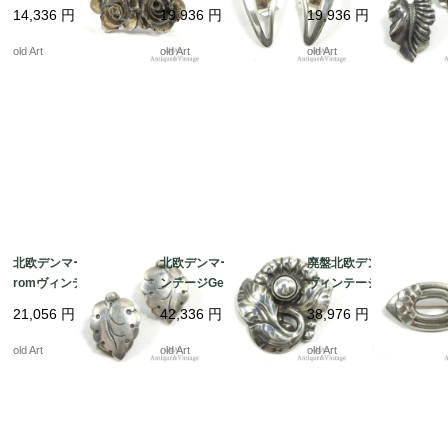
Dennun薔薇ローズシ
年代シルバー製クリッ
年代シルバー製リーフ
14,336
円
19,936
円
19,936
円
ルバーメッキリング指
プイヤリング【N-2070
クリップイヤリング
輪【15号/フリータイ
2】@
【N-21835】@
old Art
old Art
old Art
プ】【N-21839】@
北欧デンマーク製N.E.F
北欧デンマーク製ヴィ
廃盤北欧デンマーク製
romヴィンテージ1960
ンテージGeorg Jense
ヴィンテージGeorg Je
年代シルバー製リーフ
nジョージジェンセンス
nsenジョージジェンセ
21,056
円
42,336
円
38,976
円
クリップイヤリング
ターリングシルバー銀
ンスターリングシルバ
【N-21834】@
製植物ブローチ#71【N
ー銀製ブローチ#34【N
old Art
old Art
old Art
-21830】@
-21827】@