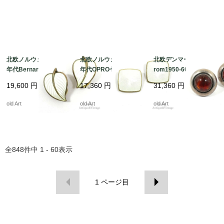
北欧ノルウェー製1950
北欧ノルウェー製1970
北欧デンマーク製N.E.F
年代Bernard Meldahl
年代OPRO七宝焼エナ
rom1950-60年代ヴィ
七宝焼エナメル装飾シ
メル装飾シルバー銀製
ンテージ琥珀アンバー
19,600
円
17,360
円
31,360
円
ルバー銀製リーフクリ
クリップイヤリング
スターリングシルバー
ップイヤリング【N-21
【N-21209】 ＠
銀製イヤリング【N-21
old Art
old Art
old Art
210】 ＠
208】 ＠
全
848
件中
1 - 60
表示
1
ページ目