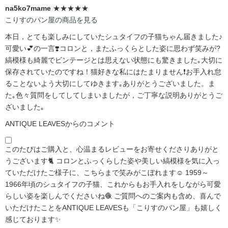
na5ko7mame
★★★★★
こりすのパン屋の商品を見る
本日，とても楽しみにしていたシュタイフの子猫ちゃん届きました♪
可愛い💕の一言❣️コロンと，またふっくらとした姿に思わず笑みが?️
縞模様も綺麗でビンテージとは思えない状態にも驚きました｡大切に
保存されていたのですね！猫好きな私にはたまりません❗️お手入れ怠
ることないよう大切にしてゆきます｡ありがとうございました。ま
た｡色々質問をしてしてしまいましたが，ご丁寧な説明ありがとうご
ざいました｡
ANTIQUE LEAVESからのコメント
このたびはご購入と、心温まるレビューをお寄せくださりありがと
うございます🐈 コロンとふっくらした姿や美しい縞模様を気に入っ
ていただけたご様子に、こちらまで笑みがこぼれます☺️ 1959～
1966年頃のシュタイフの子猫、これからもお手入れをしながら可愛
らしい姿を楽しんでくださいね🧶 ご質問へのご案内も含め、喜んで
いただけたことをANTIQUE LEAVESも「こりすのパン屋」も嬉しく
感じております✨