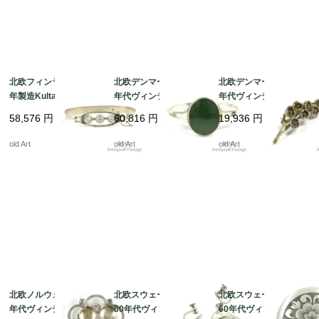
北欧フィンランド1972
北欧デンマーク製1960
北欧デンマーク製1950
年製造Kultaseppa Sal
年代ヴィンテージN.E.F
年代ヴィンテージFlora
ovaaraモダンロックク
romスターリングシル
Danica/フローラダニカ
58,576
円
60,816
円
19,936
円
リスタルバングル【SIL
バー銀製ネフライトブ
STERLINGシルバー銀
VER925S】【20cm】
レスレットバングル【1
製フラワーブローチ
old Art
old Art
old Art
【N-21822】@
6.5cm】【N-21819】
【N-21745】 ＠
@
北欧ノルウェー製1950
北欧スウェーデン製19
北欧スウェーデン製19
年代ヴィンテージ伝統
60年代ヴィンテージス
60年代ヴィンテージス