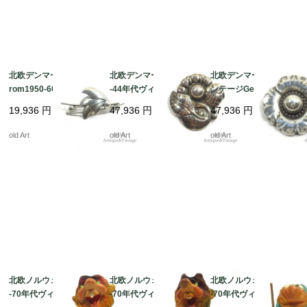
北欧デンマーク製N.E.F
北欧デンマーク製1933
北欧デンマーク製ヴィ
rom1950-60年代ヴィ
-44年代ヴィンテージG
ンテージGeorg Jense
ンテージスターリング
eorg Jensenジョージ
nジョージジェンセンス
19,936
円
47,936
円
47,936
円
シルバー銀製リーフブ
ジェンセンスターリン
ターリングシルバー銀
ローチ【N-22179】@
グシルバー銀製フロー
製植物ブローチ#189 B
old Art
old Art
old Art
ラルブローチ#71【N-2
【N-22032】 @
2033】 @
北欧ノルウェー製1960
北欧ノルウェー製1960
北欧ノルウェー製1960
-70年代ヴィンテージ木
-70年代ヴィンテージ木
-70年代ヴィンテージ木