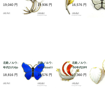
ナメル装飾シルバー銀
宝焼エナメル装飾フラ
宝焼エナメル装飾バタ
19,040
円
19,936
円
16,576
円
製曲線美リーフブロー
ワーシルバー銀製曲線
フライ蝶シルバー銀製
チ【N-21228】＠
美ブローチ【N-2122
曲線美ブローチ【N-21
old Art
old Art
old Art
7】＠
219】@
北欧ノルウェー製1950
北欧ノルウェー製1950
北欧ノルウェー製1980
年代O.F.Hjortdahl七宝
年代Aksel Holmsen七
-90年代OPRO七宝焼エ
焼エナメル装飾バタフ
宝焼エナメル装飾バイ
ナメル装飾シルバー銀
18,816
円
16,576
円
17,360
円
ライ蝶シルバー銀製曲
キング船シルバー銀製
製クリップイヤリング
線美ブローチ【N-2121
曲線美ブローチ【N-21
【N-21211】 ＠
old Art
old Art
old Art
7】 ＠
213】 ＠