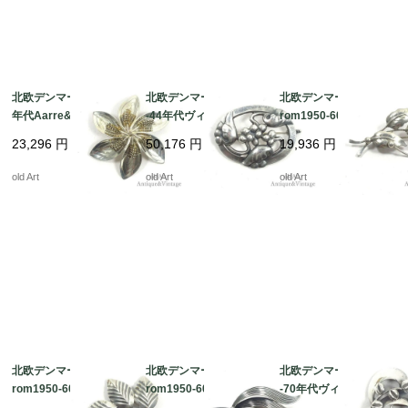
北欧デンマーク製1970
北欧デンマーク製1933
北欧デンマーク製N.E.F
年代Aarre&Kroghヴィ
-44年代ヴィンテージG
rom1950-60年代ヴィ
ンテージスターリング
eorg Jensenジョージ
ンテージスターリング
23,296
円
50,176
円
19,936
円
シルバー銀製カラユリ
ジェンセンスターリン
シルバー銀製リーフ葉
の花ピンブローチ【N-
グシルバー830銀製ム
ピンブローチ【N-2220
old Art
old Art
old Art
22202】 @
ーンライトグレープブ
0】 @
ローチ#101【N-2220
1】 @
北欧デンマーク製N.E.F
北欧デンマーク製N.E.F
北欧デンマーク製1960
rom1950-60年代ヴィ
rom1950-60年代ヴィ
-70年代ヴィンテージF
ンテージスターリング
ンテージカラーリリー
OLMERE社スターリン