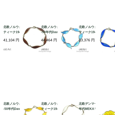
北欧ノルウェー製アン
北欧ノルウェー製1940
北欧ノルウェー製アン
ティーク1940-50年代A
-50年代David Anderse
ティーク1940-50年代A
ksel Holmsen銀細工エ
n七宝焼エナメル装飾シ
ksel Holmsen銀細工エ
41,104
円
44,464
円
33,376
円
ナメルシルバー銀製リ
ルバー銀製リーフブレ
ナメルシルバー銀製リ
ーフブレスレット【19
スレット【18cm】【N
ーフブレスレット【14.
old Art
old Art
old Art
cm】【N-22227】 @
-22226】 @
5cm】【N-22225】 @
北欧ノルウェー製1940
北欧ノルウェー製アン
北欧デンマーク製1960
-50年代David Anderse
ティーク1940-50年代A
年代MEKAリーフエナ
n七宝焼エナメル装飾シ
ksel Holmsen銀細工エ
メルブローチ【SILVER