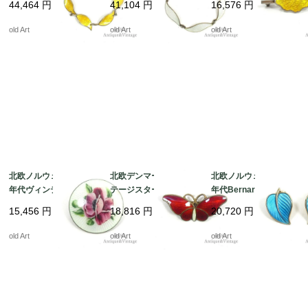
44,464
円
41,104
円
16,576
円
ルバー銀製リーフブレ
ナメルシルバー銀製リ
925】【N-22220】 @
スレット【18cm】【N
ーフブレスレット【18
old Art
old Art
old Art
-22224】 @
cm】【N-22223】 @
北欧ノルウェー製1950
北欧デンマークヴィン
北欧ノルウェー製1950
年代ヴィンテージスタ
テージスターリングシ
年代Bernard Meldahl
ーリングシルバー925
ルバー銀製1950年代七
七宝焼エナメル装飾シ
15,456
円
18,816
円
20,720
円
製エナメル銀細工フロ
宝焼エナメル装飾バタ
ルバー銀製リーフクリ
ーラルブローチ【N-22
フライ蝶シルバー銀製
ップイヤリング【N-22
old Art
old Art
old Art
218】 @
曲線美ブローチ【N-22
212】 @
214】 @