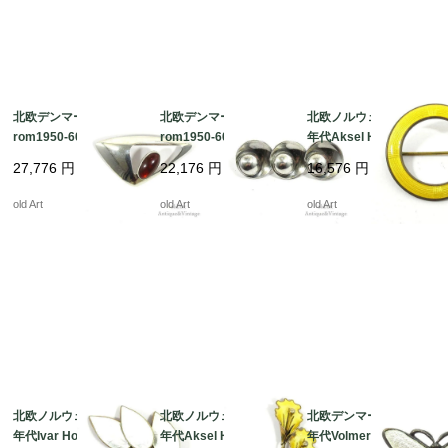
北欧デンマーク製N.E.F
北欧デンマーク製N.E.F
北欧ノルウェー製1950
rom1950-60年代ヴィ
rom1950-60年代ヴィ
年代Aksel Holmsen七
ンテージ琥珀アンバー
ンテージスターリング
宝焼エナメル装飾シル
27,776
円
22,176
円
16,576
円
スターリングシルバー
シルバー銀製ブローチ
バー銀製曲線美ブロー
銀製ブローチ【N-2123
【N-21234】＠
チ【N-21230】＠
old Art
old Art
old Art
5】 ＠
北欧ノルウェー製1950
北欧ノルウェー製1950
北欧デンマーク製1950
年代Ivar Holth七宝焼エ
年代Aksel Holmsen七
年代Volmer Bahner七