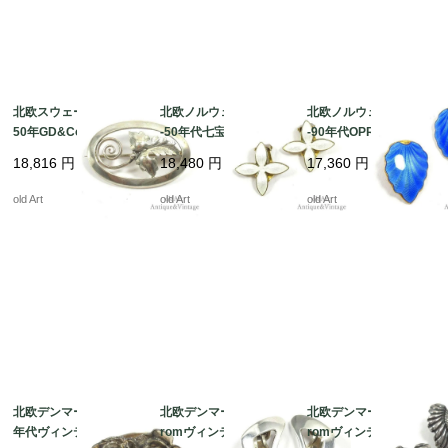
北欧スウェーデン製19
北欧ノルウェー製1940
北欧ノルウェー製1980
50年GD&Coヴィンテ
-50年代七宝焼エナメル
-90年代OPRO七宝焼エ
ージスカンジナビア透
装飾シルバー銀製クリ
ナメル装飾シルバー銀
18,816
円
18,480
円
17,360
円
かしリーフスターリン
ップイヤリング【N-21
製クリップイヤリング
グシルバー製ピンブロ
848】@
【N-21846】@
old Art
old Art
old Art
ーチ【N-21947】 @
北欧デンマーク製1970
北欧デンマーク製N.E.F
北欧デンマーク製N.E.F
年代ヴィンテージErik
romヴィンテージ1960
romヴィンテージ1960