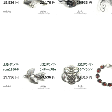
19,936
円
22,176
円
19,936
円
シルバー銀製リーフ葉
スターリングシルバー
グシルバー銀製リーフ
ピンブローチ【N-2219
銀製ピンブローチ【N-
葉ピンブローチ【N-22
old Art
old Art
old Art
9】 @
22198】 @
196】 @
北欧デンマーク製N.E.F
北欧デンマーク製ヴィ
北欧デンマーク製1950
rom1950-60年代ヴィ
ンテージGeorg Jense
-60年代ヴィンテージN.
ンテージスターリング
nジョージジェンセンス
E.Fromスターリングシ
19,936
円
53,536
円
60,816
円
シルバー銀製リーフ葉
ターリングシルバー銀
ルバー銀製琥珀ブレス
ピンブローチ【N-2219
製植物ブローチ#97【N
レット【19.5cm】【N-
old Art
old Art
old Art
4】 @
-22193】 @
22192】 @