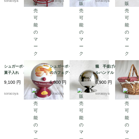
soracoya
soracoya
soracoya
シュガーポット型 お
シュガーポット パリ
籠 手提げかご ダブ
菓子入れ ミニフィナ
のカフェグッズ お砂
ルハンドル バスケッ
ンシェオレンジの缶
糖入れ ドーム型 カ
ト パニエ ピクニッ
9,100
円
6,900
円
8,900
円
ビスキュイテリエ・
フェインテリア 12twd
ク 12otek18
ド・ブルゴーニュ マ
w3-2
soracoya
soracoya
soracoya
ドレーヌ広告 12kwe
s6