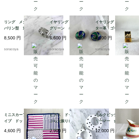
リング メタル タン
イヤリング 丸渦巻
イヤリング アリゲー
バリン型 18号 ファ
グリーン ネイビー
ター革 ゴールドカラ
ッションリング スカ
エナメル加工 19ach8
ー スクウェア型 19
8,500
円
6,600
円
6,100
円
ーフリングにも 12acc
ach8-4
m13-4
soracoya
soracoya
soracoya
ミニスカーフ ストラ
ピアス ドット ぶら
ミルクピッチャー ク
イプ ドット ビビッ
ぶら大振りピアス 軽
リーマー 金彩格子
ド ピンク ネイビ
くて大きいピアス 12
花ブーケ手描き クラシ
4,600
円
2,900
円
12,000
円
ー 12acdf20
acce5
ックスタイル 19twm