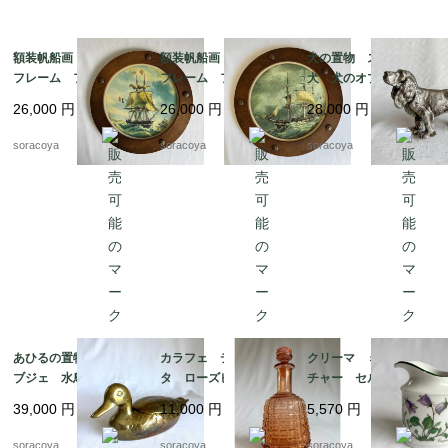
額装帆船画 木製丸型
額装帆船画 木製丸型
犬の置物 スパニエル
フレーム フランス
フレーム フランス
犬 犬のオブジェ 猟
マリン 晴天 航海 19
マリン 荒天 航海 1
犬 メタルオブジェ 19
26,000
円
26,000
円
28,000
円
otm18-2
9otm18-1
otk30
soracoya
soracoya
soracoya
あひるの置物 真鍮オ
カラフェ デキャン
クリーマ ミルクピッ
ブジェ 水鳥 小物入
タ ローズピンク アー
チャー セルトマンヴ
れ 19otｍ14-5
ルデコ 水差し 19tw
ァイデン ババリア 1
39,000
円
11,000
円
5,570
円
m16
2kwew13
soracoya
soracoya
soracoya