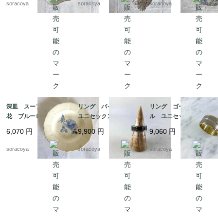
soracoya
soracoya
soracoya
深皿 スープ皿 青
リング バイカラー
リング ゴールドメタ
花 ブルーローズ ス
ユニセックス メン
ル ユニセックス メ
テンシル柄 ディゴワ
ズ 20号 スカーフリ
ンズ 24号 スカーフ
6,070
円
9,900
円
9,060
円
ン サルグミンヌ 19t
ングとしても 12aceh
リングとしても 12ac
wm70-3
20-5
cm13-2
soracoya
soracoya
soracoya