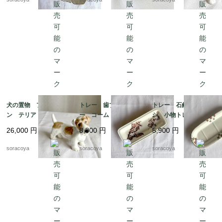
犬の置物 フィギュリ
トレー 歯ブラシトレ
トレー 石鹸 歯ブラ
ン テリア 陶器製
ー コームトレー 細
シ 小物トレー オン
ロイヤルドックス 19
長陶器皿 植物画 ボ
ナング窯 19twm8-2
26,000
円
8,800
円
5,900
円
otm43
タニカル 19otm25
soracoya
soracoya
soracoya