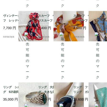
ヴィンテージスカー
スカーフ ヴィンテー
スカーフ ヴィンテー
フ レッド×ネイビー
ジスカーフ 透け感
ジスカーフ ネイビー
バルーン ドット柄
イエロー×レッド×ブラ
フレーム 馬 騎兵隊
7,700
円
4,400
円
4,600
円
シルク フランス 19
ウン バルーン ドッ
12acet15
acm31-5
ト柄 イタリア製 19
soracoya
soracoya
soracoya
acm61-1
リング シルバーリン
リング 大振りリン
リング ファッション
グ 925刻印 クジャ
グ 大きな黒い飾り 1
リング ガルーシャ
ク石 マラカート 13
4号 12acef15
スティングレイ エイ
35,000
円
7,400
円
15,600
円
号 グリーンマーブル
革 スクウェアモチー
ストーン 銀細工 天
フ 9-10号フリーサイ