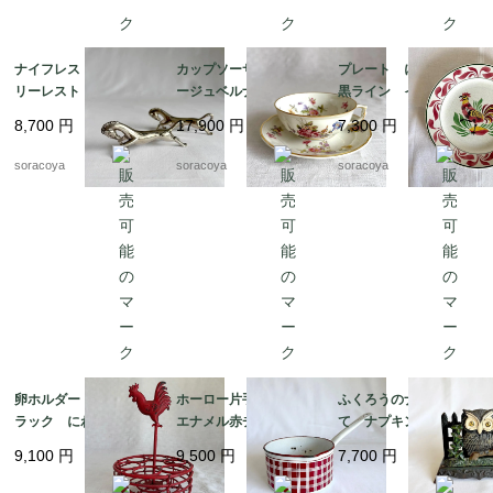
ナイフレスト カトラ
カップソーサー リモ
プレート にわとり
リーレスト 箸置きに
ージュベルナルド フ
黒ライン イエローポ
も アニマル 馬 2個
ローラル 金彩 ヴィ
イント 飾り皿 雄
8,700
円
17,900
円
7,300
円
セット 12twew10
ンテージ 12twep3
鶏 リュネビル 19twm
22
soracoya
soracoya
soracoya
卵ホルダー ワイヤー
ホーロー片手鍋 白
ふくろうのナプキンた
ラック にわとり 雄
エナメル赤チェック
て ナプキンスタン
鶏 赤ワイヤー ワイ
ダミエ BB社 19kw
ド ナプキンホルダ
9,100
円
9,500
円
7,700
円
ヤーエッグバスケット
m11
ー アイアン 鉄製
12kwem22
レターラック 12twet6