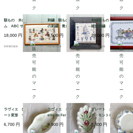
額もの 木のフレー
刺繍 額もの ヨット
刺繍額もの キッチン
ム ABC サンプラー
の刺繍 青糸 青フレ
雑貨刺繍 木製フレー
くま クロスステッ
ーム 12otdg45-2
ム ポット ボール
18,000
円
8,500
円
28,000
円
チ 図案 クマの物
ピッチャー フルー
語 12oter11
ツ 12oter19
soracoya
soracoya
soracoya
ラヴィエ ひし形プレ
ラヴィエ シェル型 T
プレート クレイユ・
ート変形 すずらん
erre de Fer トゥール
エ・モントロー 平皿 蔦
前菜オードブル プチ
ドフェール ペクソン
レリーフ デザート
6,700
円
9,900
円
8,800
円
ガトー おやつ 19tw
ヌ窯 19twm36-2
19twm84-1
m34