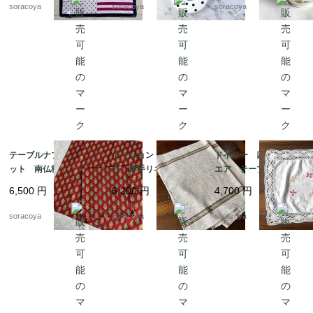
57
soracoya
soracoya
soracoya
テーブルナプキン2枚セ
トーション バスク織
ドイリー 四角 スク
ット 南仏柄 ランチ
り 厚手リネン キッ
エア テーブルマッ
ョンマット ヴァルド
チンクロス 天然素
ト 花刺繍 12CLda1
6,500
円
6,200
円
4,700
円
ローム ハンカチ ソ
材 麻 テーブルマッ
9-４
レイアード マルチク
ト 生成りベージュ 1
soracoya
soracoya
soracoya
ロス 12cler3
2cler4