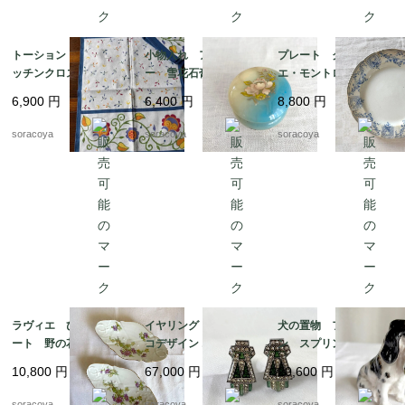
トーション ２枚組 キ
小物入れ アラバスタ
プレート クレイユ・
ッチンクロス テーブ
ー 雪花石膏 イタリ
エ・モントロー 平皿 蔦
ルマット イタリア
ア製 天然石 花プリ
レリーフ デザート
6,900
円
6,400
円
8,800
円
製 レトロ カラフル
ント
19twm84-2
ヴィンテージ 12clem
soracoya
soracoya
soracoya
23
ラヴィエ ひし形プレ
イヤリング アールデ
犬の置物 フィギュリ
ート 野の花 オード
コデザイン エメラルド
ン スプリンガースパ
ブル プチガトー お
グリーン エナメル加
ニエルとキジ 猟犬
10,800
円
67,000
円
20,600
円
やつおつまみ 2枚セッ
工 12acen27
ロイヤルドルトン 19
ト 19twm70
otm43-2
soracoya
soracoya
soracoya