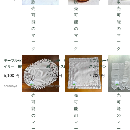
テーブルセンター ド
ハンカチ 生成り色木
カフェカーテン レー
イリー 敷物 レース
綿 レース縁取り 白
スカーテン とんぼ刺
リネン オーバル型 12
糸刺繍 ティーナプキ
繍 ２枚組 12cleh22
5,100
円
4,100
円
7,700
円
clec3
ン 19cld37
soracoya
soracoya
soracoya