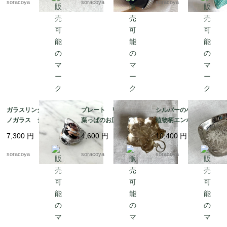
soracoya
soracoya
soracoya
然石
ズ 12aceb16
ガラスリング ムラー
プレート リーフ型
シルバーの小物入れ
ノガラス シルバーベ
葉っぱのお皿 WMF
植物柄エンボス gelb
ース 12号 メタリッ
ぶどうの葉っぱ 12ot
社製 シルバープレー
7,300
円
4,600
円
10,400
円
クカラー 12acen15-2
em10
ト 12otec11
soracoya
soracoya
soracoya