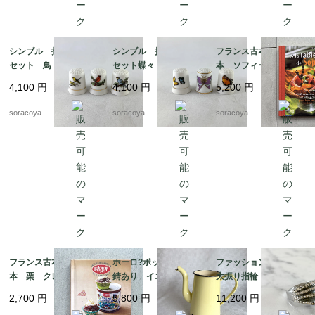
シンブル 指ぬき 3個
シンブル 指ぬき 3個
フランス古本 レシピ
セット 鳥 小鳥 裁縫
セット蝶々 裁縫道具 1
本 ソフィーのお料理
道具 12otef2-8
2otef2-9
本 100レシピ 12ps
4,100
円
4,100
円
5,200
円
eh17-1
soracoya
soracoya
soracoya
フランス古本 レシピ
ホーロ?ポット 蓋なし
ファッションリング
本 栗 クレマン・フ
錆あり イエロー ア
大振り指輪 メタル
ォジェ マロンクリー
ウトドア 水差し 花
キラキラ モスグリー
2,700
円
5,800
円
11,200
円
ム 12pseg20-2
瓶 ガーデニング 12
ンエナメル 12acek1