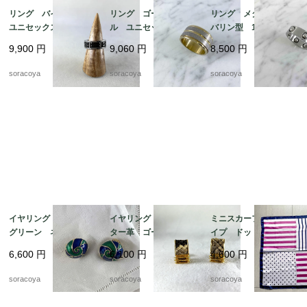
リング バイカラー
リング ゴールドメタ
リング メタル タン
ユニセックス メン
ル ユニセックス メ
バリン型 18号 ファ
ズ 20号 スカーフリ
ンズ 24号 スカーフ
ッションリング スカ
9,900
円
9,060
円
8,500
円
ングとしても 12aceh
リングとしても 12ac
ーフリングにも 12acc
20-5
cm13-2
m13-4
soracoya
soracoya
soracoya
イヤリング 丸渦巻
イヤリング アリゲー
ミニスカーフ ストラ
グリーン ネイビー
ター革 ゴールドカラ
イプ ドット ビビッ
エナメル加工 19ach8
ー スクウェア型 19
ド ピンク ネイビ
6,600
円
6,100
円
4,600
円
ach8-4
ー 12acdf20
soracoya
soracoya
soracoya