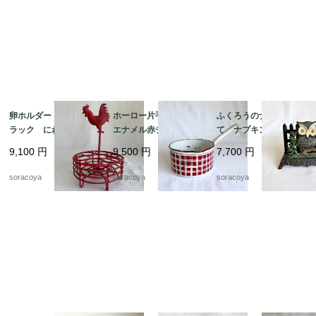
卵ホルダー ワイヤー
ホーロー片手鍋 白
ふくろうのナプキンた
ラック にわとり 雄
エナメル赤チェック
て ナプキンスタン
鶏 赤ワイヤー ワイ
ダミエ BB社 19kw
ド ナプキンホルダ
9,100
円
9,500
円
7,700
円
ヤーエッグバスケット
m11
ー アイアン 鉄製
12kwem22
レターラック 12twet6
soracoya
soracoya
soracoya