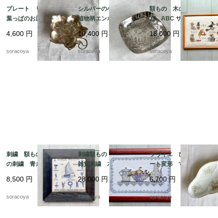
プレート リーフ型
シルバーの小物入れ
額もの 木のフレー
葉っぱのお皿 WMF
植物柄エンボス gelb
ム ABC サンプラー
ぶどうの葉っぱ 12ot
社製 シルバープレー
くま クロスステッ
4,600
円
10,400
円
18,000
円
em10
ト 12otec11
チ 図案 クマの物
語 12oter11
soracoya
soracoya
soracoya
刺繍 額もの ヨット
刺繍額もの キッチン
ラヴィエ ひし形プレ
の刺繍 青糸 青フレ
雑貨刺繍 木製フレー
ート変形 すずらん
ーム 12otdg45-2
ム ポット ボール
前菜オードブル プチ
8,500
円
28,000
円
6,700
円
ピッチャー フルー
ガトー おやつ 19tw
ツ 12oter19
m34
soracoya
soracoya
soracoya