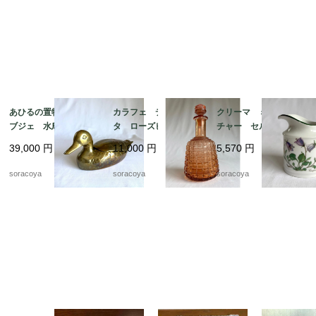
あひるの置物 真鍮オ
カラフェ デキャン
クリーマ ミルクピッ
ブジェ 水鳥 小物入
タ ローズピンク アー
チャー セルトマンヴ
れ 19otｍ14-5
ルデコ 水差し 19tw
ァイデン ババリア 1
39,000
円
11,000
円
5,570
円
m16
2kwew13
soracoya
soracoya
soracoya