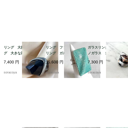
リング 大振りリン
リング ファッション
ガラスリング ムラー
グ 大きな黒い飾り 1
リング ガルーシャ
ノガラス シルバーベ
4号 12acef15
スティングレイ エイ
ース 12号 メタリッ
7,400
円
15,600
円
7,300
円
革 スクウェアモチー
クカラー 12acen15-2
フ 9-10号フリーサイ
soracoya
soracoya
soracoya
ズ 12aceb16