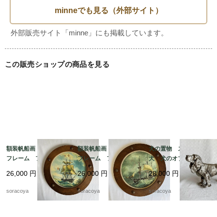
この販売ショップの商品を見る
額装帆船画 木製丸型
額装帆船画 木製丸型
犬の置物 スパニエル
フレーム フランス
フレーム フランス
犬 犬のオブジェ 猟
マリン 晴天 航海 19
マリン 荒天 航海 1
犬 メタルオブジェ 19
26,000
円
26,000
円
28,000
円
otm18-2
9otm18-1
otk30
soracoya
soracoya
soracoya