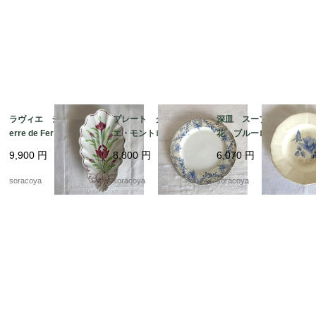
ラヴィエ シェル型 T
プレート クレイユ・
深皿 スープ皿 青
erre de Fer トゥール
エ・モントロー 平皿 蔦
花 ブルーローズ ス
ドフェール ペクソン
レリーフ デザート
テンシル柄 ディゴワ
9,900
円
8,800
円
6,070
円
ヌ窯 19twm36-2
19twm84-1
ン サルグミンヌ 19t
wm70-3
soracoya
soracoya
soracoya