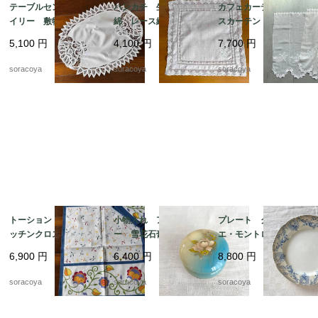
テーブルセンター ド
ハンカチ 生成り色木
カフェカーテン レー
イリー 敷物 レース
綿 レース縁取り 白
スカーテン とんぼ刺
リネン オーバル型 12
糸刺繍 ティーナプキ
繍 ２枚組 12cleh22
5,100
円
4,100
円
7,700
円
clec3
ン 19cld37
soracoya
soracoya
soracoya
トーション ２枚組 キ
小物入れ アラバスタ
プレート クレイユ・
ッチンクロス テーブ
ー 雪花石膏 イタリ
エ・モントロー 平皿 蔦
ルマット イタリア
ア製 天然石 花プリ
レリーフ デザート
6,900
円
6,400
円
8,800
円
製 レトロ カラフル
ント
19twm84-2
ヴィンテージ 12clem
soracoya
soracoya
soracoya
23