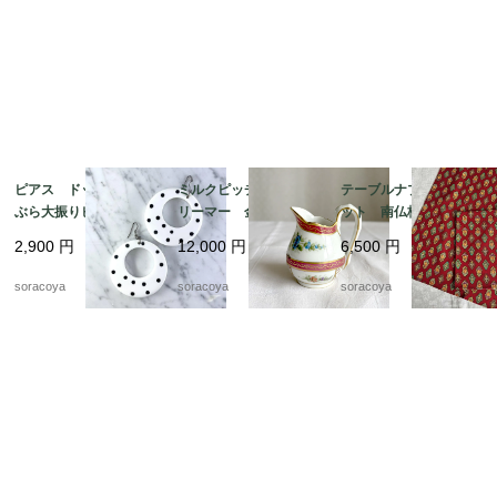
ピアス ドット ぶら
ミルクピッチャー ク
テーブルナプキン2枚セ
ぶら大振りピアス 軽
リーマー 金彩格子
ット 南仏柄 ランチ
くて大きいピアス 12
花ブーケ手描き クラシ
ョンマット ヴァルド
2,900
円
12,000
円
6,500
円
acce5
ックスタイル 19twm
ローム ハンカチ ソ
57
レイアード マルチク
soracoya
soracoya
soracoya
ロス 12cler3