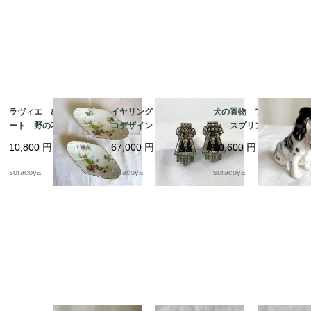
ラヴィエ ひし形プレ
イヤリング アールデ
犬の置物 フィギュリ
ート 野の花 オード
コデザイン エメラルド
ン スプリンガースパ
ブル プチガトー お
グリーン エナメル加
ニエルとキジ 猟犬
10,800
円
67,000
円
20,600
円
やつおつまみ 2枚セッ
工 12acen27
ロイヤルドルトン 19
ト 19twm70
otm43-2
soracoya
soracoya
soracoya