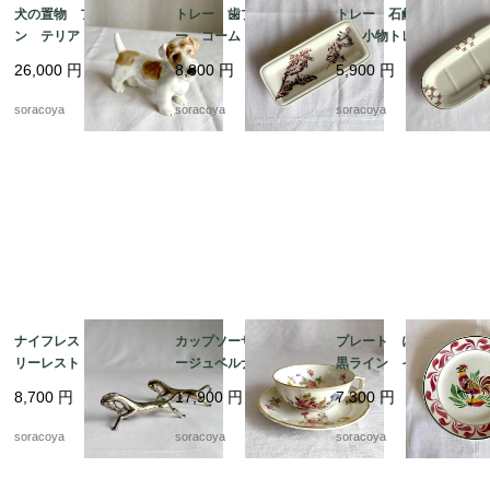
犬の置物 フィギュリ
トレー 歯ブラシトレ
トレー 石鹸 歯ブラ
ン テリア 陶器製
ー コームトレー 細
シ 小物トレー オン
ロイヤルドックス 19
長陶器皿 植物画 ボ
ナング窯 19twm8-2
26,000
円
8,800
円
5,900
円
otm43
タニカル 19otm25
soracoya
soracoya
soracoya
ナイフレスト カトラ
カップソーサー リモ
プレート にわとり
リーレスト 箸置きに
ージュベルナルド フ
黒ライン イエローポ
も アニマル 馬 2個
ローラル 金彩 ヴィ
イント 飾り皿 雄
8,700
円
17,900
円
7,300
円
セット 12twew10
ンテージ 12twep3
鶏 リュネビル 19twm
22
soracoya
soracoya
soracoya