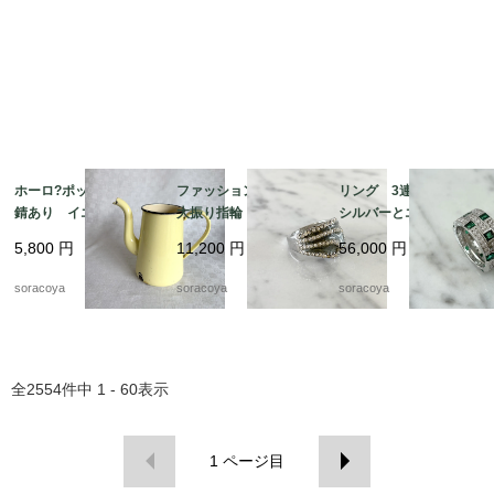
ホーロ?ポット 蓋なし
ファッションリング
リング 3連リング
錆あり イエロー ア
大振り指輪 メタル
シルバーとエメラルド
ウトドア 水差し 花
キラキラ モスグリー
グリーンカラーのコン
5,800
円
11,200
円
56,000
円
瓶 ガーデニング 12
ンエナメル 12acek1
ビネーション 15号
kwdy4
4
12acem1
soracoya
soracoya
soracoya
全
2554
件中
1 - 60
表示
1
ページ目