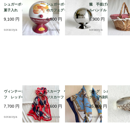
シュガーポット型 お
シュガーポット パリ
籠 手提げかご ダブ
菓子入れ ミニフィナ
のカフェグッズ お砂
ルハンドル バスケッ
ンシェオレンジの缶
糖入れ ドーム型 カ
ト パニエ ピクニッ
9,100
円
6,900
円
8,900
円
ビスキュイテリエ・
フェインテリア 12twd
ク 12otek18
ド・ブルゴーニュ マ
w3-2
soracoya
soracoya
soracoya
ドレーヌ広告 12kwe
s6
ヴィンテージスカー
スカーフ ヴィンテー
リング シルバーリン
フ レッド×ネイビー
ジスカーフ ネイビー
グ 925刻印 クジャ
バルーン ドット柄
フレーム 馬 騎兵隊
ク石 マラカート 13
7,700
円
4,600
円
35,000
円
シルク フランス 19
12acet15
号 グリーンマーブル
acm31-5
ストーン 銀細工 天
soracoya
soracoya
soracoya
然石