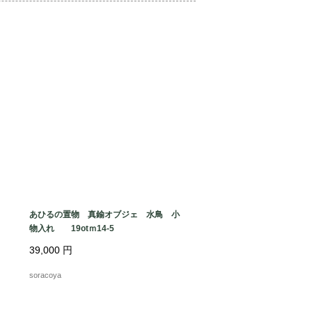
あひるの置物 真鍮オブジェ 水鳥 小
物入れ 19otｍ14-5
39,000
円
soracoya