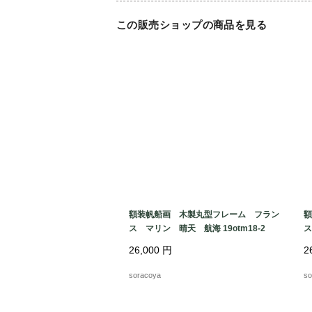
この販売ショップの商品を見る
額装帆船画 木製丸型フレーム フラン
額
ス マリン 晴天 航海 19otm18-2
ス
26,000
円
2
soracoya
so