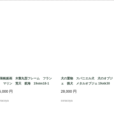
装帆船画 木製丸型フレーム フラン
犬の置物 スパニエル犬 犬のオブジ
 マリン 荒天 航海 19otm18-1
ェ 猟犬 メタルオブジェ 19otk30
6,000
円
28,000
円
racoya
soracoya