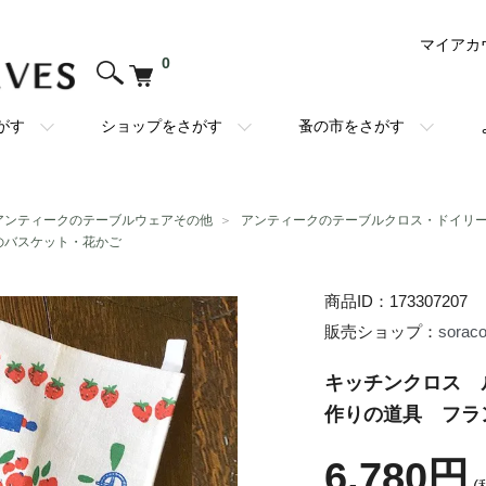
マイアカ
0
がす
ショップをさがす
蚤の市をさがす
アンティークのテーブルウェアその他
＞
アンティークのテーブルクロス・ドイリ
のバスケット・花かご
商品ID：173307207
販売ショップ：
sorac
キッチンクロス 
作りの道具 フランス
6,780円
(