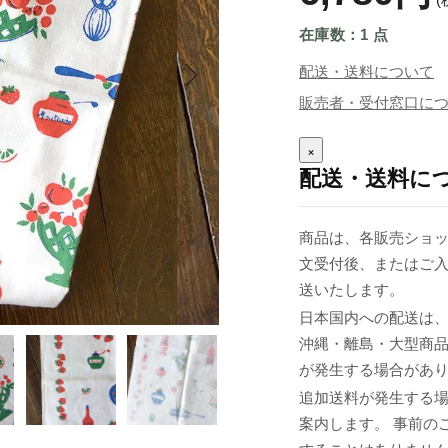
在庫数：1 点
配送・送料について
販売者・受付窓口に
×
配送・送料に
商品は、各販売ショッ
文受付後、またはご入
送いたします。
日本国内への配送は、
沖縄・離島・大型商
が発生する場合があ
追加送料が発生する
案内します。 事前の