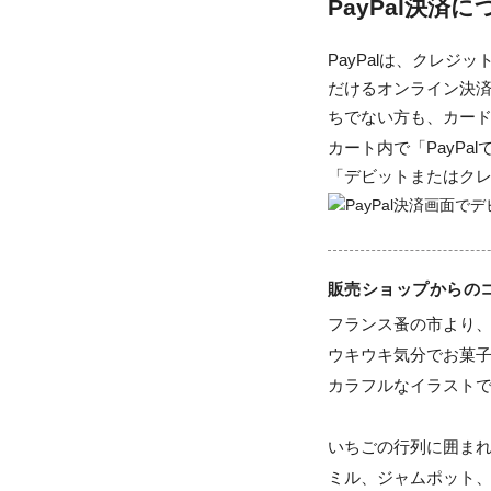
PayPal決済
PayPalは、クレ
だけるオンライン決済
ちでない方も、カー
カート内で「PayP
「デビットまたはク
販売ショップからの
フランス蚤の市より、
ウキウキ気分でお菓子
カラフルなイラストで
いちごの行列に囲まれ
ミル、ジャムポット、