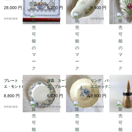
ム ポット ボール
前菜オードブル プチ
ドフェール ペクソン
28,000
円
6,700
円
9,900
円
ピッチャー フルー
ガトー おやつ 19tw
ヌ窯 19twm36-2
ツ 12oter19
m34
soracoya
soracoya
soracoya
プレート クレイユ・
深皿 スープ皿 青
リング バイカラー
エ・モントロー 平皿 蔦
花 ブルーローズ ス
ユニセックス メン
レリーフ デザート
テンシル柄 ディゴワ
ズ 20号 スカーフリ
8,800
円
6,070
円
9,900
円
19twm84-1
ン サルグミンヌ 19t
ングとしても 12aceh
wm70-3
20-5
soracoya
soracoya
soracoya