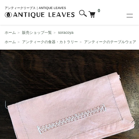
アンティークリーブス｜ANTIQUE LEAVES
0
ホーム
＞
販売ショップ一覧
＞
soracoya
ホーム
＞
アンティークの食器・カトラリー
＞
アンティークのテーブルウェア