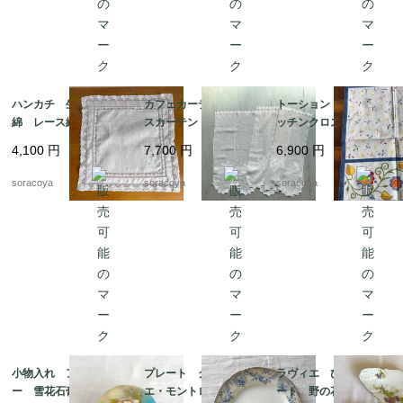
ハンカチ 生成り色木
カフェカーテン レー
トーション ２枚組 キ
綿 レース縁取り 白
スカーテン とんぼ刺
ッチンクロス テーブ
糸刺繍 ティーナプキ
繍 ２枚組 12cleh22
ルマット イタリア
4,100
円
7,700
円
6,900
円
ン 19cld37
製 レトロ カラフル
ヴィンテージ 12clem
soracoya
soracoya
soracoya
23
小物入れ アラバスタ
プレート クレイユ・
ラヴィエ ひし形プレ
ー 雪花石膏 イタリ
エ・モントロー 平皿 蔦
ート 野の花 オード