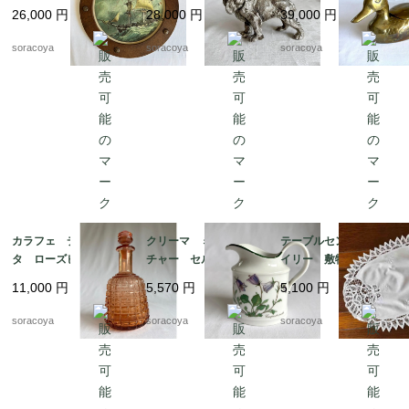
マリン 荒天 航海 1
犬 メタルオブジェ 19
れ 19otｍ14-5
26,000
円
28,000
円
39,000
円
9otm18-1
otk30
soracoya
soracoya
soracoya
カラフェ デキャン
クリーマ ミルクピッ
テーブルセンター ド
タ ローズピンク アー
チャー セルトマンヴ
イリー 敷物 レース
ルデコ 水差し 19tw
ァイデン ババリア 1
リネン オーバル型 12
11,000
円
5,570
円
5,100
円
m16
2kwew13
clec3
soracoya
soracoya
soracoya