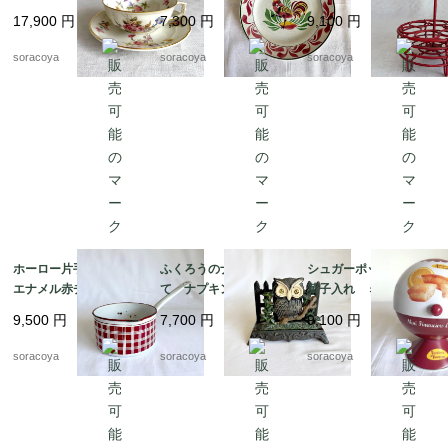
ローラル 金彩 ヴィ
イント 飾り皿 雄
鶏 赤ワイヤー ワイ
17,900
円
7,300
円
9,100
円
ンテージ 12twep3
鶏 リュネビル 19twm
ヤーエッグバスケット
22
12kwem22
soracoya
soracoya
soracoya
ホーロー片手鍋 白
ふくろうのナプキンた
シュガーポット型 お
エナメル赤チェック
て ナプキンスタン
菓子入れ ミニフィナ
ダミエ BB社 19kw
ド ナプキンホルダ
ンシェオレンジの缶
9,500
円
7,700
円
9,100
円
m11
ー アイアン 鉄製
ビスキュイテリエ・
レターラック 12twet6
ド・ブルゴーニュ マ
soracoya
soracoya
soracoya
ドレーヌ広告 12kwe
s6