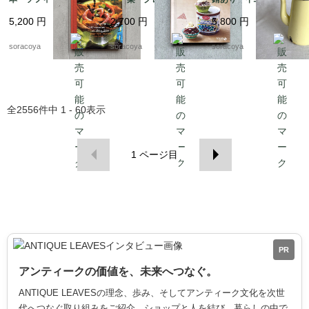
本 100レシピ 12ps
ォジェ マロンクリー
ウトドア 水差し 花
5,200
円
2,700
円
5,800
円
eh17-1
ム 12pseg20-2
瓶 ガーデニング 12
kwdy4
soracoya
soracoya
soracoya
全
2556
件中
1 - 60
表示
1
ページ目
PR
アンティークの価値を、未来へつなぐ。
ANTIQUE LEAVESの理念、歩み、そしてアンティーク文化を次世
代へつなぐ取り組みをご紹介。ショップと人を結び、暮らしの中で