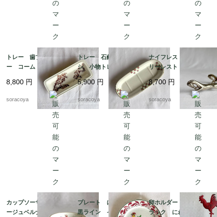
トレー 歯ブラシトレ
トレー 石鹸 歯ブラ
ナイフレスト カトラ
ー コームトレー 細
シ 小物トレー オン
リーレスト 箸置きに
長陶器皿 植物画 ボ
ナング窯 19twm8-2
も アニマル 馬 2個
8,800
円
5,900
円
8,700
円
タニカル 19otm25
セット 12twew10
soracoya
soracoya
soracoya
カップソーサー リモ
プレート にわとり
卵ホルダー ワイヤー
ージュベルナルド フ
黒ライン イエローポ
ラック にわとり 雄