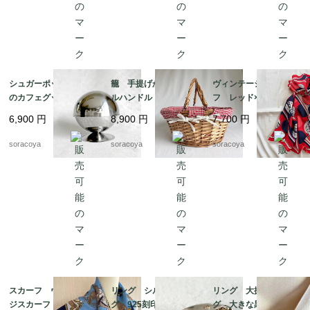
シュガーポット パリ
籠 手提げかご ダブ
ヴィンテージスカー
のカフェグッズ お砂
ルハンドル バスケッ
フ レッド×ネイビー
糖入れ ドーム型 カ
ト パニエ ピクニッ
バルーン ドット柄
6,900
円
8,900
円
7,700
円
フェインテリア 12twd
ク 12otek18
シルク フランス 19
w3-2
acm31-5
soracoya
soracoya
soracoya
スカーフ ヴィンテー
リング シルバーリン
リング 大振りリン
ジスカーフ ネイビー
グ 925刻印 クジャ
グ 大きな黒い飾り 1