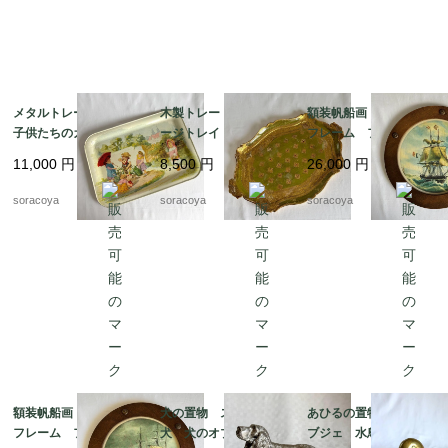
メタルトレー 大型
木製トレー ヴィンテ
額装帆船画 木製丸型
子供たちのガーデニン
ージトレイ イタリア
フレーム フランス
グ 植え込み お庭ジ
ン工芸 取っ手付き
マリン 晴天 航海 19
11,000
円
8,500
円
26,000
円
ョーロ花籠 19kwm75
ゴールドグリーン 19ot
otm18-2
m5
soracoya
soracoya
soracoya
額装帆船画 木製丸型
犬の置物 スパニエル
あひるの置物 真鍮オ
フレーム フランス
犬 犬のオブジェ 猟
ブジェ 水鳥 小物入