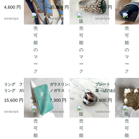
フレーム 馬 騎兵隊
ク石 マラカート 13
4号 12acef15
4,600
円
35,000
円
7,400
円
12acet15
号 グリーンマーブル
ストーン 銀細工 天
soracoya
soracoya
soracoya
然石
リング ファッション
ガラスリング ムラー
プレート リーフ型
リング ガルーシャ
ノガラス シルバーベ
葉っぱのお皿 WMF
スティングレイ エイ
ース 12号 メタリッ
ぶどうの葉っぱ 12ot
15,600
円
7,300
円
4,600
円
革 スクウェアモチー
クカラー 12acen15-2
em10
フ 9-10号フリーサイ
soracoya
soracoya
soracoya
ズ 12aceb16