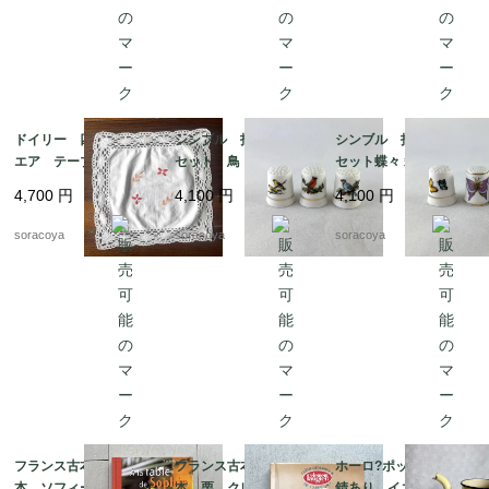
ドイリー 四角 スク
シンブル 指ぬき 3個
シンブル 指ぬき 3個
エア テーブルマッ
セット 鳥 小鳥 裁縫
セット蝶々 裁縫道具 1
ト 花刺繍 12CLda1
道具 12otef2-8
2otef2-9
4,700
円
4,100
円
4,100
円
9-４
soracoya
soracoya
soracoya
フランス古本 レシピ
フランス古本 レシピ
ホーロ?ポット 蓋なし
本 ソフィーのお料理
本 栗 クレマン・フ
錆あり イエロー ア