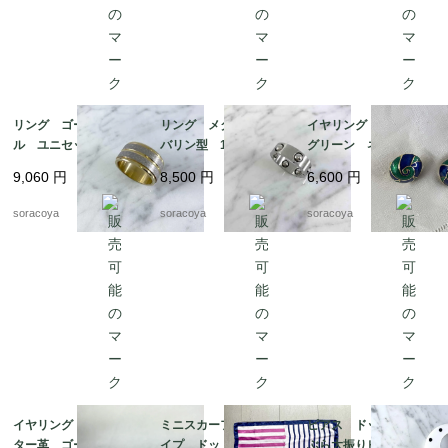
リング ゴールドメタ
リング メタル タン
イヤリング 丸渦巻
ル ユニセックス メ
バリン型 18号 ファ
グリーン ネイビー
ンズ 24号 スカーフ
ッションリング スカ
エナメル加工 19ach8
9,060
円
8,500
円
6,600
円
リングとしても 12ac
ーフリングにも 12acc
cm13-2
m13-4
soracoya
soracoya
soracoya
イヤリング アリゲー
ミニスカーフ ストラ
ピアス ドット ぶら
ター革 ゴールドカラ
イプ ドット ビビッ
ぶら大振りピアス 軽