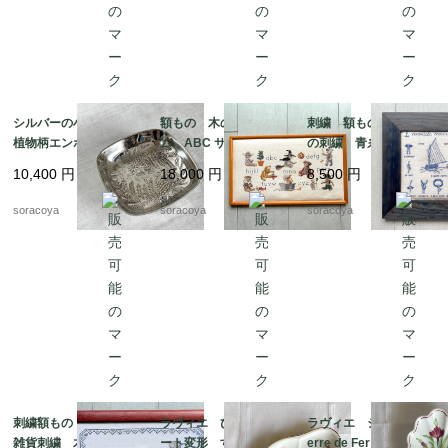
シルバーの小物入れ
額もの 木のフレー
刺繍 額もの ヨット
植物柄エンボス gelb
ム ABC サンプラー
の刺繍 青糸 青フレ
社製 シルバープレー
くま クロスステッ
ーム 12otdg45-2
10,400
円
18,000
円
8,500
円
ト 12otec11
チ 図案 クマの物
語 12oter11
soracoya
soracoya
soracoya
刺繍額もの キッチン
ラヴィエ ひし形プレ
ラヴィエ シェル型 T
雑貨刺繍 木製フレー
ート変形 すずらん
erre de Fer トゥール