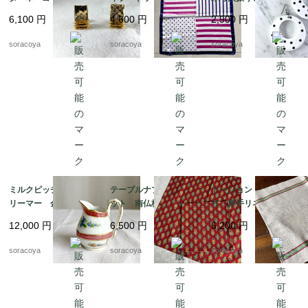
ー スクウェア型 19
ド ピンク ネイビ
くて大きいピアス 12
6,100
円
4,600
円
2,900
円
ach8-4
ー 12acdf20
acce5
soracoya
soracoya
soracoya
ミルクピッチャー ク
テーブルナプキン2枚セ
トーション バスク織
リーマー 金彩格子
ット 南仏柄 ランチ
り 厚手リネン キッ
花ブーケ手描き クラシ
ョンマット ヴァルド
チンクロス 天然素
12,000
円
6,500
円
6,200
円
ックスタイル 19twm
ローム ハンカチ ソ
材 麻 テーブルマッ
57
レイアード マルチク
ト 生成りベージュ 1
soracoya
soracoya
soracoya
ロス 12cler3
2cler4