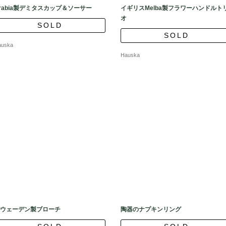
rabia製デミタスカップ＆ソーサー
イギリスMelba製フラワーハンドルト
オ
SOLD
SOLD
auska
Hauska
ウェーデン製ブローチ
陶器のナプキンリング