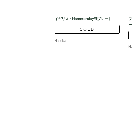
イギリス・Hammersley製プレート
フ
ー
SOLD
Hauska
H