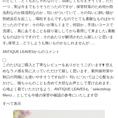
のとして，とてもおしゃれなので，活躍してもらえそうです。ただ
一つ，実は今までもうそうだったのですが，保管対策のため何か防
虫剤なのか除湿剤なのか，匂いがついていて，その匂いに飼い猫が
拒絶反応を起こし，嘔吐するんです｡なのでとても素敵なものばかり
だったのですが，その匂いが薄らぐまで，何回か，手洗いコースで
洗濯し，風にあてることを繰り返ししてから着用して来ました｡素敵
なものばかりですので，そのあたりが解消されたら嬉しいと思いま
す｡保管上，どうしようも無いものかもしれませんが....。
ANTIQUE LEAVESからのコメント
このたびはご購入と丁寧なレビューをありがとうございます❣️ 控え
めなラメ感を気に入っていただけて嬉しく思います。紫外線対策や
秋口の羽織にも使いやすそうですね👚✨ 匂いについてはご心配をお
かけし、猫ちゃんのことも含めて大切なお声として受け止めます。
心地よく着ていただけるよう、ANTIQUE LEAVESも「selectshop
Merci.」としても今後の保管や確認の参考にいたします😊
すべて表示