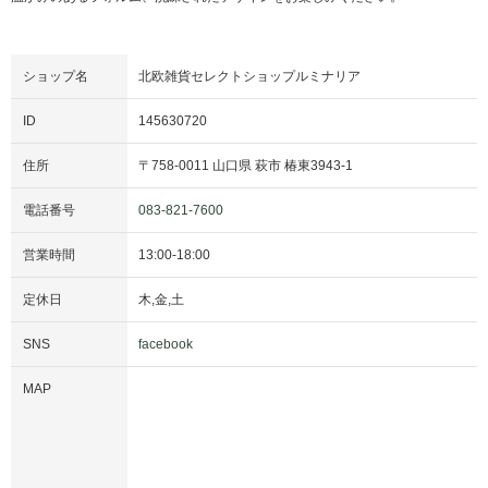
ショップ名
北欧雑貨セレクトショップルミナリア
ID
145630720
住所
〒
758-0011
山口県
萩市
椿東3943-1
電話番号
083-821-7600
営業時間
13:00
-
18:00
定休日
木,金,土
SNS
facebook
MAP