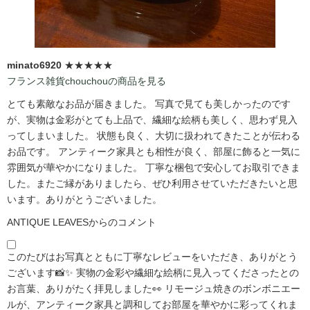
minato6920
★★★★★
フランス雑貨chouchouの商品を見る
とても素敵なお品が届きました。 写真で見ても美しかったのです
が、実物は金彩がとても上品で、繊細な絵柄も美しく、思わず見入
ってしまいました。 状態も良く、大切に扱われてきたことが伝わる
お品です。 アンティーク家具とも相性が良く、部屋に飾ると一気に
雰囲気が華やかになりました。 丁寧な梱包で安心してお取引できま
した。またご縁がありましたら、ぜひ利用させていただきたいと思
います。ありがとうございました。
ANTIQUE LEAVESからのコメント
このたびはお写真とともに丁寧なレビューをいただき、ありがとう
ございます📸✨ 実物の金彩や繊細な絵柄に見入ってくださったとの
お言葉、ありがたく拝見しました👀 リモージュ焼きのボンボニエー
ルが、アンティーク家具と調和してお部屋を華やかに彩ってくれま