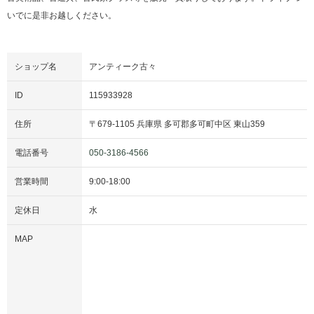
いでに是非お越しください。
ショップ名
アンティーク古々
ID
115933928
住所
〒
679-1105
兵庫県
多可郡多可町中区
東山359
電話番号
050-3186-4566
営業時間
9:00
-
18:00
定休日
水
MAP