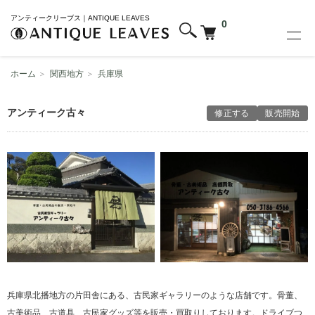
アンティークリーブス｜ANTIQUE LEAVES
0
ホーム
＞
関西地方
＞
兵庫県
アンティーク古々
修正する
販売開始
兵庫県北播地方の片田舎にある、古民家ギャラリーのような店舗です。骨董、
古美術品、古道具、古民家グッズ等を販売・買取りしております。ドライブつ