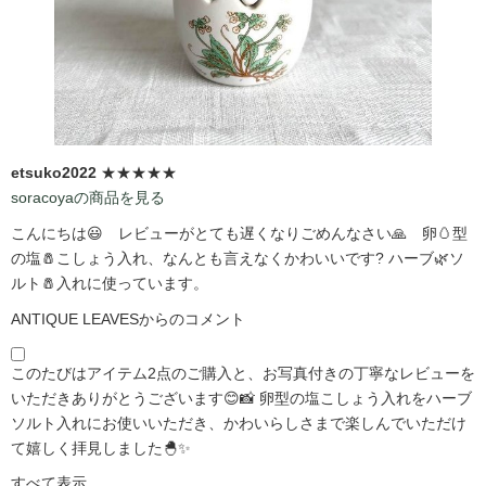
etsuko2022
★★★★★
soracoyaの商品を見る
こんにちは😃 レビューがとても遅くなりごめんなさい🙏 卵🥚型
の塩🧂こしょう入れ、なんとも言えなくかわいいです?️ ハーブ🌿ソ
ルト🧂入れに使っています。
ANTIQUE LEAVESからのコメント
このたびはアイテム2点のご購入と、お写真付きの丁寧なレビューを
いただきありがとうございます😊📸 卵型の塩こしょう入れをハーブ
ソルト入れにお使いいただき、かわいらしさまで楽しんでいただけ
て嬉しく拝見しました🐣✨
すべて表示