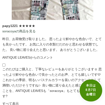
papy1221
★★★★★
soracoyaの商品を見る
昨日、お荷物受け取りました。 思ったより鮮やかな色合いで、とて
も良かったです。 お気に入りの衣類だだのかと思わせる状態でし
た。 良い物に巡り会えたと思います。 ありがとうございました。
ANTIQUE LEAVESからのコメント
このたびはご購入と、丁寧なレビューをありがとうございます☺️ 思
ったより鮮やかな色合いで良かったとのお声、とても嬉しいです🩷
これからの季節、明るいパステルカラーを装いのアクセントとして
満喫いただけそうですね✨ 良い物に巡り会えたと感じていただけた
本日は
8月7日
ことを、ANTIQUE LEAVESも「soracoya」もとても嬉しく思いま
金曜日
す?️
すべて表示