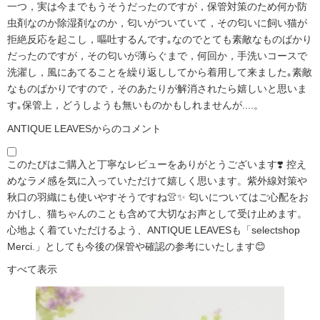
一つ，実は今までもうそうだったのですが，保管対策のため何か防
虫剤なのか除湿剤なのか，匂いがついていて，その匂いに飼い猫が
拒絶反応を起こし，嘔吐するんです｡なのでとても素敵なものばかり
だったのですが，その匂いが薄らぐまで，何回か，手洗いコースで
洗濯し，風にあてることを繰り返ししてから着用して来ました｡素敵
なものばかりですので，そのあたりが解消されたら嬉しいと思いま
す｡保管上，どうしようも無いものかもしれませんが....。
ANTIQUE LEAVESからのコメント
このたびはご購入と丁寧なレビューをありがとうございます❣️ 控え
めなラメ感を気に入っていただけて嬉しく思います。紫外線対策や
秋口の羽織にも使いやすそうですね👚✨ 匂いについてはご心配をお
かけし、猫ちゃんのことも含めて大切なお声として受け止めます。
心地よく着ていただけるよう、ANTIQUE LEAVESも「selectshop
Merci.」としても今後の保管や確認の参考にいたします😊
すべて表示