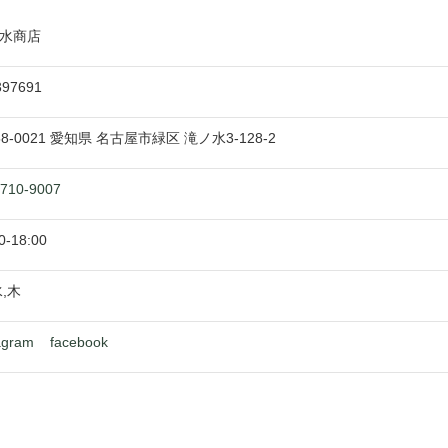
水商店
397691
58-0021
愛知県
名古屋市緑区
滝ノ水3-128-2
-710-9007
0
-
18:00
水,木
agram
facebook