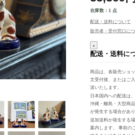
在庫数：1 点
配送・送料について
販売者・受付窓口に
×
配送・送料に
商品は、各販売ショッ
文受付後、またはご入
送いたします。
日本国内への配送は、
沖縄・離島・大型商
が発生する場合があ
追加送料が発生する
案内します。 事前の