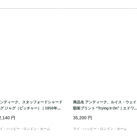
手描きによるブラウン
小ぶりながらも存在感
サイズ：

各

(高さ) 10cm

(幅) 7cm

(奥行) 4.5cm

ンティーク、スタッフォードシャード
商品名 アンティーク、ルイス・ウェイ
状態

グ ジャグ（ピッチャー）｜1850年代
額装プリント “Trying It On”｜エドワ
ディアン期頃（1900年前後）
どちらのキャットに
2,140
円
35,200
円
で、アンティークと
イ・ハッピー・ロンドン・ホーム
マイ・ハッピー・ロンドン・ホーム
アとして美しく飾って