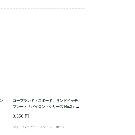
の模様と黄金色の瞳

を放つ佇まい

ン
コープランド・スポード、サンドイッチ
ー
プレート「バイロン・シリーズ No.2」｜
1937年頃 スキッパーズ販促品
も耳に欠けが見られますが、彩色は良好
9,350
円
しての魅力は十分に保たれています。ペ
マイ・ハッピー・ロンドン・ホーム
いただけます。
