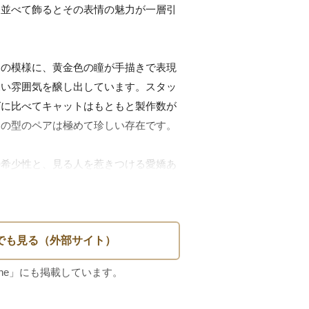
、並べて飾るとその表情の魅力が一層引
ンの模様に、黄金色の瞳が手描きで表現
深い雰囲気を醸し出しています。スタッ
グに比べてキャットはもともと製作数が
の型のペアは極めて珍しい存在です。

の希少性と、見る人を惹きつける愛嬌あ
一会の出会いを楽しんでいただけるペア
をどうぞお見逃しなく。

フォードシャーキャットのペア

ない希少な型

を画す表情の描き方
