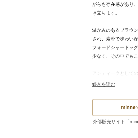
がらも存在感があり
き立ちます。

温かみのあるブラウ
され、素朴で味わい
フォードシャードッ
少なく、その中でもこ
アンティークとして
る表情。まさに一期
続きを読む
です。この希少な機会
主な特徴

アンティーク、スタッ
市場にほとんど出回ら
他のキャットとは一線