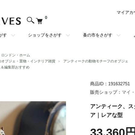
マイアカ
0
がす
ショップをさがす
蚤の市をさがす
・ロンドン・ホーム
のオブジェ・置物・インテリア雑貨
＞
アンティークの動物モチーフのオブジェ
ム＆編集部おすすめ
商品ID：191632751
販売ショップ：
マイ
アンティーク、ス
ア｜レアな型
33,360