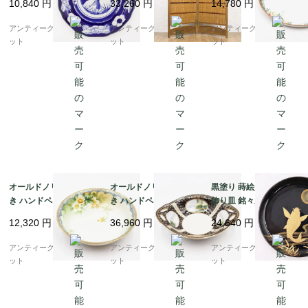
10,840
円
33,260
円
14,780
円
ティーク(松竹梅・牡
四連 2枚折り アンティ
RITAKE 日本製 アンテ
丹)
ーク ヴィンテージ 骨董
ィーク（クローバー・
アンティークブルーパロ
アンティークブルーパロ
アンティークブルーパロ
インテリア
花）
ット
ット
ット
オールドノリタケ 手描
オールドノリタケ 手描
黒塗り 蒔絵入り 菓子皿
き ハンドペイント デザ
き ハンドペイント オー
飾り皿 銘々皿 アンティ
ート皿 ボウル NORITA
バル ボウル 耳付き NO
ーク 漆器 上品 おもて
12,320
円
36,960
円
24,640
円
KE 日本製 アンティー
RITAKE 日本製 アンテ
なし アート（昇り鯉・
ク（水色縁・クリーム
ィーク（黒地に金彩・4
竹・月）
アンティークブルーパロ
アンティークブルーパロ
アンティークブルーパロ
色の花）A
つ窓風景画）
ット
ット
ット