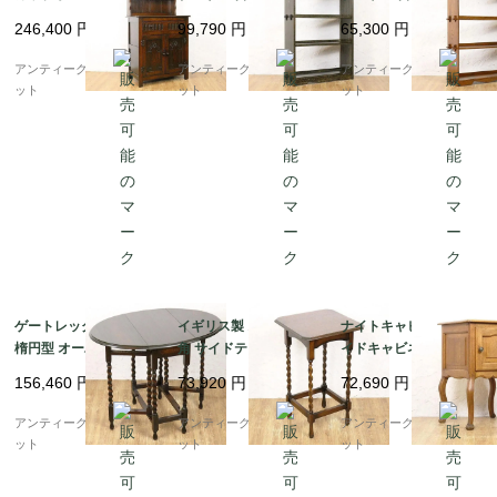
り棚 細幅 スリム アン
ル ミニマル ヴィンテー
ル ミニマル ヴィンテー
246,400
円
99,790
円
65,300
円
ティーク 見せる収納 オ
ジ 木製家具
ジ 木製家具 木の温もり
ーク材
アンティークブルーパロ
アンティークブルーパロ
アンティークブルーパロ
ット
ット
ット
ゲートレッグテーブル
イギリス製 スクエア 四
ナイトキャビネット サ
楕円型 オーバル ツイス
角 サイドテーブル ツイ
イドキャビネット イギ
トレッグ オーク材 アン
ストレッグ 上品 木の温
リス製 アンティーク 収
156,460
円
73,920
円
72,690
円
ティーク イギリス製 伝
もり アンティーク イン
納 木製 ヴィンテージ
統的 クラシック
テリア おしゃれ エレガ
ンティーク 猫脚 カブリ
アンティークブルーパロ
アンティークブルーパロ
アンティークブルーパロ
ント クラシック
オール
ット
ット
ット