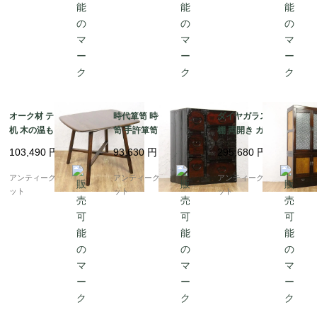
オーク材 テーブル 食卓
時代箪笥 時代金具 小箪
ダイヤガラス食器棚 洋
机 木の温もり レトロ
笥 手許箪笥 かっこいい
棚 両開き ガラス窓 ス
ヴィンテージ スタイリ
明治時代 日本製 インテ
ッキリ 昭和初期頃 アン
103,490
円
93,630
円
295,680
円
ッシュ ミニマルデザイ
リア 和モダン アンティ
ティーク 日本製 おしゃ
ン シンプル
ーク 和骨董
れ シンプル 木の温もり
アンティークブルーパロ
アンティークブルーパロ
アンティークブルーパロ
ット
ット
ット