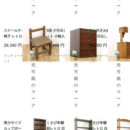
スクールチェア 学校の
5段 小引出し キャビネ
針山付きお針箱 お裁縫
椅子 レトロ家具 教室
ット 小物入れ 収納 ア
箱 小引出し 小物入れ
ヴィンテージ アンティ
ンティーク 骨董 日本製
日本の道具 古民具 和骨
28,340
円
28,340
円
49,280
円
ーク 日本製 子供 かわ
シンプル ナチュラル
董 アンティーク 木製
いい 小ぶり
ケヤキ材
アンティークブルーパロ
アンティークブルーパロ
アンティークブルーパロ
ット
ット
ット
希少サイズ イギリス製
くさび本棚 シェルフ 昭
くさび本棚 シェルフ 昭
カップボード 食器棚 飾
和レトロ 日本製 シンプ
和レトロ 日本製 シンプ