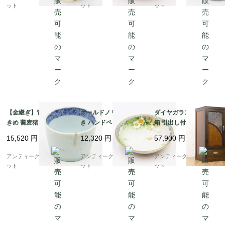
渦）A
子）B
ット
ット
ット
【金継ぎ】青磁 染付 大
オールドノリタケ 手描
ダイヤガラス入り 小本
きめ 蕎麦猪口 カップ
き ハンドペイント デザ
箱 引出し付き書棚 昭和
小鉢 骨董 和食器 呉須
ート皿 ボウル NORITA
レトロ 木の温もり ナチ
15,520
円
12,320
円
57,900
円
藍 アンティーク 和モダ
KE 日本製 アンティー
ュラル シンプル 小ぶり
ン（五弁花・菱・格
ク（水色縁・クリーム
かわいい 日本製
アンティークブルーパロ
アンティークブルーパロ
アンティークブルーパロ
子）A
色の花）B
ット
ット
ット