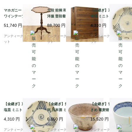
マホガニー イギリス製
六段 前桐 和箪笥 着物
【金継ぎ】豆皿 小皿 手
ワインテーブル レザー
洋服 普段着 大正 昭和
塩皿 ミニトレイ 染付
トップ サイドテーブル
初期 アンティーク 和家
呉須 藍色 焼き物 素朴
51,740
円
88,700
円
4,310
円
おしゃれ インテリア 英
具 和骨董 明るめの色合
かわいい 明治 大正 骨
国 アンティーク
い シンプル
董 アンティーク（網・
アンティークブルーパロ
アンティークブルーパロ
アンティークブルーパロ
渦）B
ット
ット
ット
【金継ぎ】豆皿 小皿 手
【金継ぎ】無地 貫入 盃
【金継ぎ】青磁 染付 大
塩皿 ミニトレイ 染付
杯 日本酒 ミニマル レ
きめ 蕎麦猪口 カップ
呉須 藍色 焼き物 素朴
トロモダン アンティー
小鉢 骨董 和食器 呉須
4,310
円
6,650
円
15,520
円
かわいい 明治 大正 骨
ク 和食器 酒器
藍 アンティーク 和モダ
董 アンティーク（網・
ン（五弁花・菱・格
アンティークブルーパロ
アンティークブルーパロ
アンティークブルーパロ