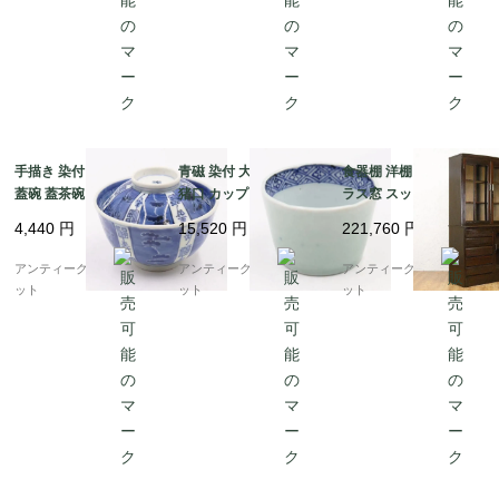
手描き 染付 墨はじき
青磁 染付 大きめ 蕎麦
食器棚 洋棚 両開き ガ
蓋碗 蓋茶碗 骨董 アン
猪口 カップ 小鉢 骨董
ラス窓 スッキリ 昭和初
ティーク 和食器 おもて
和食器 呉須 藍 アンテ
期頃 アンティーク 日本
4,440
円
15,520
円
221,760
円
なし 藍 ブルー（松竹
ィーク 和モダン（五弁
製 おしゃれ シンプル
梅・福寿）
花・菱・格子）
木の温もり
アンティークブルーパロ
アンティークブルーパロ
アンティークブルーパロ
ット
ット
ット