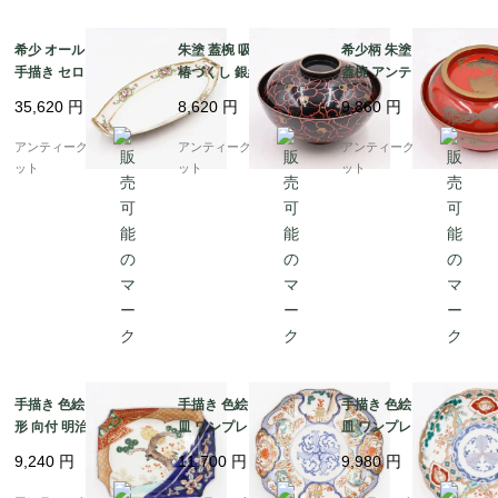
希少 オールドノリタケ
朱塗 蓋椀 吸物椀 花柄
希少柄 朱塗り 蒔絵入り
手描き セロリ皿 変形皿
椿づくし 銀縁 アンティ
蓋椀 アンティーク 骨董
飾り皿 ピンク ローズ
ーク 漆器 和食器 おし
和食 漆器の器 日本の美
35,620
円
8,620
円
9,860
円
花柄 NORITAKE アー
ゃれ レトロモダン シッ
海の生き物 かわいい
ルデコ 楕円 オーバル
ク
（蛸・エイ・鯛・魚）
アンティークブルーパロ
アンティークブルーパロ
アンティークブルーパロ
ット
ット
ット
手描き 色絵 伊万里 角
手描き 色絵 中皿 七寸
手描き 色絵 中皿 七寸
形 向付 明治・大正 ア
皿 ワンプレート おしゃ
皿 ワンプレート おしゃ
ンティーク 和食器 ハレ
れ 大正 骨董 アンティ
れ 大正 骨董 アンティ
9,240
円
11,700
円
9,980
円
の日（松・鳥・花唐
ーク 和食器 おもてなし
ーク 和食器 おもてなし
草・菱・シダ）
パステル（唐花・唐
（松竹梅・三つ葉・鳳