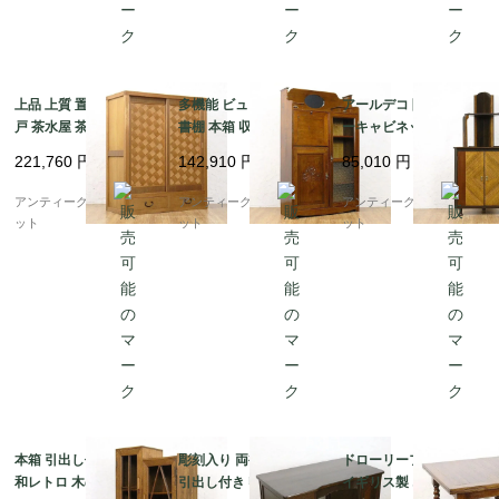
上品 上質 置水屋 網代
多機能 ビューロー付き
アールデコ 隅棚 コーナ
戸 茶水屋 茶道 古民具
書棚 本箱 収納 ブック
ーキャビネット 収納家
古民家 日本製 アンティ
ビューロー アンティー
具 飾り棚 昭和レトロ
221,760
円
142,910
円
85,010
円
ーク家具
ク レトロ 昭和初期
おしゃれ 日本の家具 ア
ンティーク ヴィンテー
アンティークブルーパロ
アンティークブルーパロ
アンティークブルーパロ
ジ
ット
ット
ット
本箱 引出し付き書棚 昭
彫刻入り 両袖机 書斎机
ドローリーフテーブル
和レトロ 木の温もり ナ
引出し付き 収納付き 重
イギリス製 オーク材 木