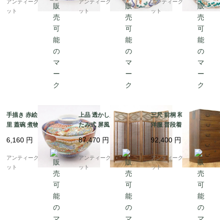
アンティークブルーパロ
アンティークブルーパロ
アンティークブルーパロ
草・鳳凰・立湧・盆
凰・菊・菱）
ット
ット
ット
栽？）
手描き 赤絵 錦手 伊万
上品 透かし入り 折りた
三尺 前桐 和箪笥 着物
里 蓋碗 煮物碗 アンテ
たみ式 屏風 衝立 パー
洋服 普段着 大正 昭和
ィーク 骨董 和食器 お
テーション 間仕切り 簾
初期 アンティーク 和家
6,160
円
87,470
円
92,400
円
しゃれ 日本製 おもてな
屏風 四連 4枚折り アン
具 和骨董 シンプル 洗
し 華やか（鳳凰・菊唐
ティーク ヴィンテージ
練
アンティークブルーパロ
アンティークブルーパロ
アンティークブルーパロ
草・シダ）
骨董 インテリア
ット
ット
ット