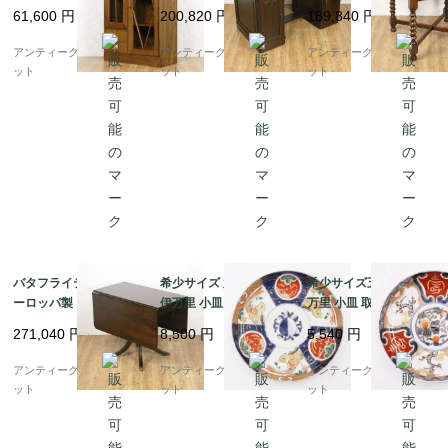
チュラル シンプル 小ぶ
厚感 日本製 おしゃれ
製 アンティーク 伸長式
61,600
円
200,820
円
189,840
円
り 隙間家具 かわいい
アンティークデスク
ツイストレッグ
日本製 明るめブラウン
アンティークブルーパロ
アンティークブルーパロ
アンティークブルーパロ
ット
ット
ット
バタフライテーブル ヨ
希少サイズ 六寸 色絵
希少サイズ五寸色絵 伊
ーロッパ製 クルミ材 ウ
伊万里 小皿 取り皿 菓
万里 小皿 取り皿 菓子
ォルナット 木製 アンテ
子皿 アンティーク 骨董
皿 アンティーク 骨董
271,040
円
8,500
円
5,540
円
ィーク 伸長式
和食器 カラフル（鳳
和食器（梅・寿・唐
凰・尾長鳥・橘・瓢
花・菱）
アンティークブルーパロ
アンティークブルーパロ
アンティークブルーパロ
箪・松・菱）
ット
ット
ット