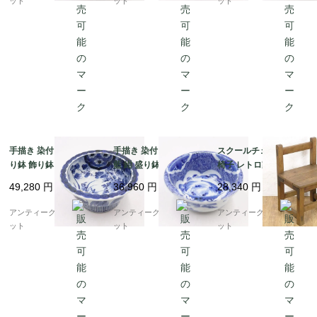
ット
ット
ット
手描き 染付 中鉢 紺 盛
手描き 染付 中鉢 呉須
スクールチェア 学校の
り鉢 飾り鉢 伊万里 ア
藍 紺 盛り鉢 飾り鉢 ア
椅子 レトロ家具 教室
ンティーク 骨董 日本製
ンティーク 骨董 日本製
ヴィンテージ アンティ
49,280
円
36,960
円
28,340
円
おしゃれ（草花・渦）
伊万里（みじん唐草・
ーク 日本製 子供 かわ
山水）
いい 小ぶり
アンティークブルーパロ
アンティークブルーパロ
アンティークブルーパロ
ット
ット
ット