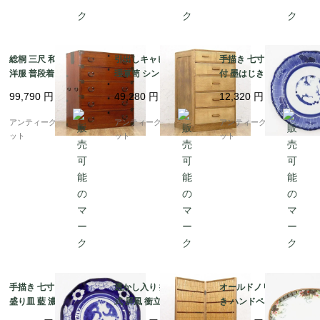
総桐 三尺 和箪笥 着物
引出しキャビネット 整
手描き 七寸 伊万里 染
洋服 普段着 大正 昭和
理箪笥 シンプル モダン
付 墨はじき 中皿 盛り
初期 アンティーク 和家
明るめ ナチュラル 日本
皿 取り皿 呉須 藍 和骨
99,790
円
49,280
円
12,320
円
具 和骨董 明るめの色合
製 昭和レトロ
董 和食 ワンプレート
い シンプル
アンティーク(松竹梅・
アンティークブルーパロ
アンティークブルーパロ
アンティークブルーパロ
菊花弁)
ット
ット
ット
手描き 七寸 染付 中皿
透かし入り 折りたたみ
オールドノリタケ 手描
盛り皿 藍 濃紺 和骨董
式 屏風 衝立 パーテー
き ハンドペイント トレ
和食 ワンプレート アン
ション 間仕切り 簾屏風
ー 皿 盛上げ絵付け NO