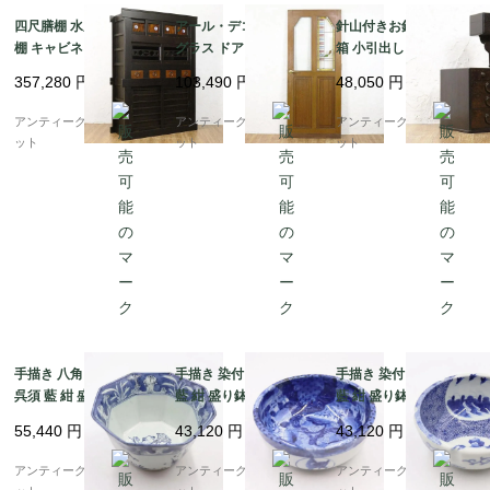
四尺膳棚 水屋箪笥 食器
アール・デコ ステンド
針山付きお針箱 お裁縫
棚 キャビネット 二段重
グラス ドア 扉 1枚 おし
箱 小引出し 小物入れ
ね 重厚感 時代家具 ア
ゃれ 間仕切り 建具 ア
日本の道具 古民具 和骨
357,280
円
103,490
円
48,050
円
ンティーク 骨董 和モダ
ンティーク ヴィンテー
董 アンティーク 木製
ン 町屋家具 台所 古民
ジ
桑材
アンティークブルーパロ
アンティークブルーパロ
アンティークブルーパロ
家
ット
ット
ット
手描き 八角 染付 中鉢
手描き 染付 中鉢 呉須
手描き 染付 中鉢 呉須
呉須 藍 紺 盛り鉢 飾り
藍 紺 盛り鉢 飾り鉢 ア
藍 紺 盛り鉢 飾り鉢 ア
鉢 アンティーク 骨董
ンティーク 骨董 日本製
ンティーク 骨董 日本製
55,440
円
43,120
円
43,120
円
日本製 伊万里（波、草
伊万里（馬・唐草・植
伊万里（窓絵草花・み
花）
物）
じん唐草）
アンティークブルーパロ
アンティークブルーパロ
アンティークブルーパロ