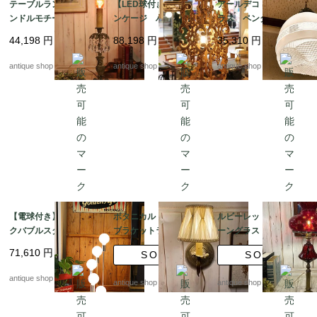
テーブルランプ キャ
【LED球付き】アイア
アールデコ ミルクグ
ンドルモチーフ ブロ
ンケージ ハンギング
ラス ペンダントラン
ンズ・マーブル・クリ
ランプ
プ type2
44,198
円
88,198
円
35,310
円
スタル
antique shop at's
antique shop at's
antique shop at's
【電球付き】アトミッ
ボタニカル ウォール
ルビーレッド ハリケ
クバブルスタンド
ブラケットランプ シ
ーングラス テーブル
ェード付き （壁面照
ランプ
71,610
円
SOLD
SOLD
明）
antique shop at's
antique shop at's
antique shop at's