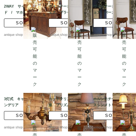
2WAY サイドボー
ヴィンテージ サイドチ
ヴィンテージ サイドチ
ド / マホガニーダイ
ェア ブラック×ゴール
ェア バーガンディー×
ニングテーブル 補助
ドライン｜ミッドセン
ゴールドライン｜ミッ
SOLD
SOLD
SOLD
テーブル付き
チュリー
ドセンチュリー
antique shop at's
antique shop at's
antique shop at's
3灯式 キャンドルシャ
カットクリスタルの台
ホルンモチーフ ブラ
ンデリア
座 プリズムグラス×グ
スシンメトリー スチュ
レイッシュガラス テー
ーデントテーブルラン
SOLD
SOLD
SOLD
ブルランプ
プ
antique shop at's
antique shop at's
antique shop at's