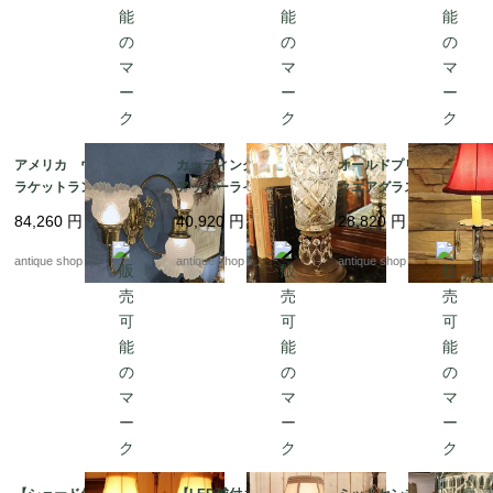
アメリカ ウォールブ
カッティンググラス
オールドプリズム ス
ラケットランプ*triple
アッパーライト
クエアグラスの台座
arm frosted glass
テーブルランプ【LED
84,260
円
40,920
円
28,820
円
球付き】
antique shop at's
antique shop at's
antique shop at's