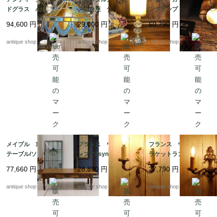
ドグラス ハンギング
スの台座 テーブルラ
ングランプ｜1960年代
ランプ
ンプ
アメリカ製 ヴィンテー
94,600
円
29,000
円
60,790
円
ジ照明・ハンマードガ
ラス・ペンダントライ
antique shop at's
antique shop at's
antique shop at's
ト
メイプル 1 dr ロー
フランス ウォールラ
フランス ウォールブ
テーブル/ソファテーブ
ンプ1*asynmetry twin
ラケットランプ*synm
ル
neck
etry twin neck
77,660
円
28,890
円
27,790
円
antique shop at's
antique shop at's
antique shop at's