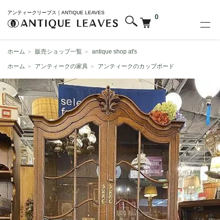
アンティークリーブス｜ANTIQUE LEAVES
0
ホーム
＞
販売ショップ一覧
＞
antique shop at's
ホーム
＞
アンティークの家具
＞
アンティークのカップボード