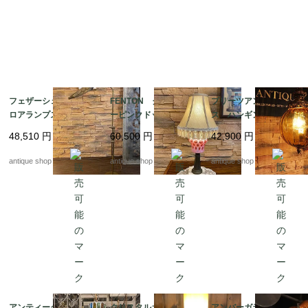
　ご購入後のワックスがけ等は必要ありません。

フェザーシェード フ
FENTON クランベリ
プリーツアンバーグラ
ロアランプスタンド
ーピンクドット テー
ス ハンギングランプ
ブルランプ
48,510
円
60,500
円
42,900
円
antique shop at's
antique shop at's
antique shop at's
アンティーク ステン
クリスタルカットグラ
アンバーガラス ハンギ