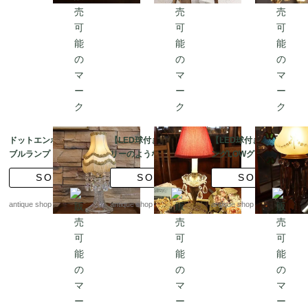
ドットエンボスのテー
【LED球付き】ジュエ
【LED球付き】エッジ
ブルランプ フリンジ
リーのような台座 オ
ングLOWグラス テー
シェード付き
ールドグラス テーブ
ブルランプ
SOLD
SOLD
SOLD
ルランプ
antique shop at's
antique shop at's
antique shop at's