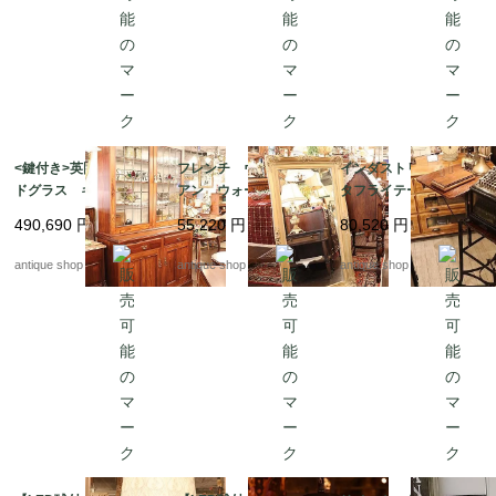
<鍵付き>英国 ステン
フレンチ ヴィクトリ
インダストリアル バ
ドグラス キャビネッ
アン ウォールミラー
タフライテーブル(マシ
ト カップボード
ンはおまけ)
490,690
円
55,220
円
80,520
円
antique shop at's
antique shop at's
antique shop at's