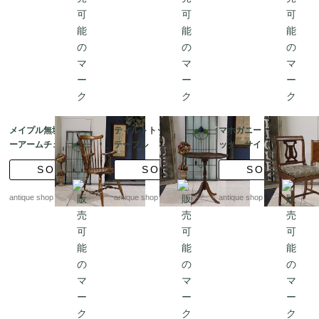
メイプル無垢 ウィンザ
ティルトトップ サイド
マホガニー ハープバ
ーアームチェア クラシ
テーブル トライポッ
ック サイドチェア
ック スピンドルチェア
ドレッグ /コーヒーテー
張替済
SOLD
SOLD
SOLD
ブル
antique shop at's
antique shop at's
antique shop at's