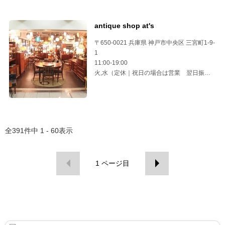
antique shop at's
〒650-0021 兵庫県 神戸市中央区 三宮町1-9-
1
11:00-19:00
火,水（定休｜祝日の場合は営業 翌日振替
休）
全
391
件中
1 - 60
表示
1
ページ目