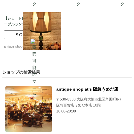
【シェード修復済】テ
ーブルランプ Lucite
green vintage
SOLD
antique shop at's
ショップの検索結果
antique shop at's 阪急うめだ店
〒530-8350 大阪府大阪市北区角田町8-7
阪急百貨店うめだ本店 10階
10:00-20:00