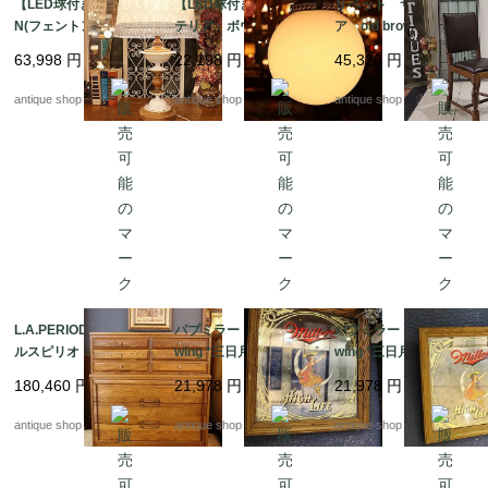
【LED球付き】FENTO
【LED球付き】カフェ
リベット サイドチェ
N(フェントン)ミルクグ
テリア ボウルランプ/
ア old brown leather
ラス テーブルラン
ハンギングランプ
63,998
円
22,198
円
45,320
円
プ & LIBERTY シ
ェード
antique shop at's
antique shop at's
antique shop at's
L.A.PERIOD (ロサンゼ
パブミラー Miller Bre
パブミラー Miller Bre
ルスピリオド)社 ハイ
wing *三日月と女性 T
wing *三日月と女性 T
チェスト
ype2
ype1
180,460
円
21,978
円
21,978
円
antique shop at's
antique shop at's
antique shop at's