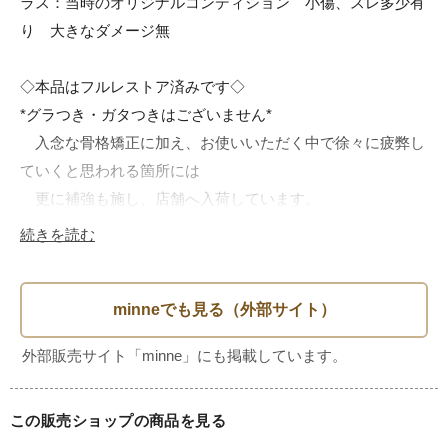
ラス：当時のオリジナルコンディション　小傷、スレ多少有
り　大きなダメージ無

◇本品はフルレストア済みです◇

*グラつき・ガタつきはございません*

　入念な骨格矯正に加え、お使いいただく中で徐々に疲弊し
ていくと思われる箇所には

　更に補強も施し、店舗へ入荷しています。

続きを読む
*木部の水拭きOK*

　研磨作業による古い塗装の剥離と着色、ウレタン塗装を施
していますので

　お水を溢した時も安心、輪染みに悩まされることもありま
せん。

この販売ショップの商品を見る
*お客様による面倒な定期メンテナンス不要*
