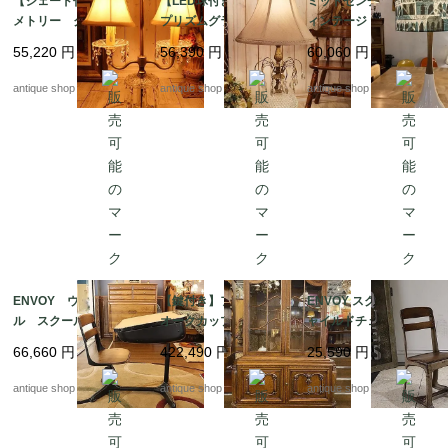
【シェード付き】シン
【LED球付き】3 way
ミッドセンチュリーヴ
メトリー クリスタル
プリズムグラス テー
ィンテージ ダニッシ
グラステーブルラン
ブルランプ &グレイ
ュモダン テーブルラ
55,220
円
56,390
円
60,060
円
プ LED球付き
ッシュフレアシェード
ンプ LIBERTYシェー
ド H765
antique shop at's
antique shop at's
antique shop at's
ENVOY ウッド×メタ
【鍵付き】フレンチ
ENVOY スクール チ
ル スクールデスク
オークカップボード/ガ
ャイルドチェア NO.1
ラスキャビネット
3
66,660
円
422,490
円
25,590
円
antique shop at's
antique shop at's
antique shop at's