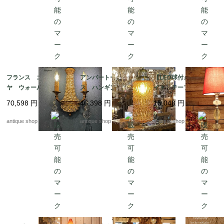
フランス エンパイ
アンバートールグラ
【LED球付き】ルーサ
ヤ ウォールブラケッ
ス ハンギングラン
イト テーブルランプ
トランプ*wall chandeli
プ *1960's amber tall
70,598
円
46,398
円
15,048
円
er
antique shop at's
antique shop at's
antique shop at's