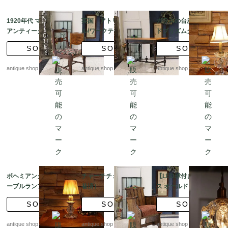
1920年代 マホガニー
英国 アトリエテーブ
ガラスの台座 オール
アンティーク ドレッシ
ル/ワークテーブル/食卓
ドプリズムグラス テ
ングチェア / 英国スタ
テーブル
ーブルランプ 【ラン
SOLD
SOLD
SOLD
イル
プシェード付き】
antique shop at's
antique shop at's
antique shop at's
ボヘミアングラス テ
チャーチチェア （張
【LED球付き】フラン
ーブルランプ 【ラン
替済）
ス オールドプリズムグ
プシェード付き】
ラス プチシャンデリア
SOLD
SOLD
SOLD
antique shop at's
antique shop at's
antique shop at's