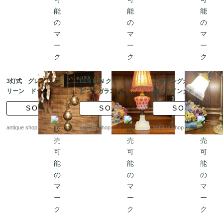
3灯式 グレイッシュグ
FENTON クランベリー
エッチングガラスと真
リーン ドットグラ
ピンクガラス テーブ
鍮 スイングデスクラ
ス ハンギングランプ
ルランプ|コインドット
ンプ
SOLD
SOLD
SOLD
&クランベリードット
シェード
antique shop at's
antique shop at's
antique shop at's